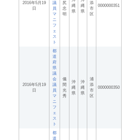
2016年5月19
議
尻
添
縄
縄
0000000351
日
員
忠
市
県
県
マ
明
区
ニ
フ
ェ
ス
ト
都
道
府
県
議
会
儀
浦
沖
沖
2016年5月19
議
間
添
縄
縄
0000000350
日
員
光
市
県
県
マ
秀
区
ニ
フ
ェ
ス
ト
都
道