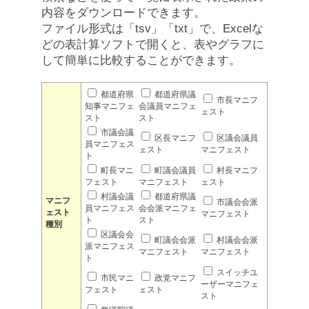
内容をダウンロードできます。
ファイル形式は「tsv」「txt」で、Excelな
どの表計算ソフトで開くと、表やグラフに
して簡単に比較することができます。
都道府県
都道府県議
市長マニフ
知事マニフェ
会議員マニフェ
ェスト
スト
スト
市議会議
区長マニフ
区議会議員
員マニフェス
ェスト
マニフェスト
ト
町長マニ
町議会議員
村長マニフ
フェスト
マニフェスト
ェスト
村議会議
都道府県議
マニフ
市議会会派
員マニフェス
会会派マニフェ
ェスト
マニフェスト
ト
スト
種別
区議会会
町議会会派
村議会会派
派マニフェス
マニフェスト
マニフェスト
ト
スイッチユ
市民マニ
政党マニフ
ーザーマニフェ
フェスト
ェスト
スト