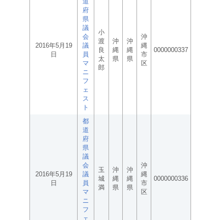
道
府
県
議
小
会
沖
渡
沖
沖
2016年5月19
議
縄
良
縄
縄
0000000337
日
員
市
太
県
県
マ
区
郎
ニ
フ
ェ
ス
ト
都
道
府
県
議
会
沖
玉
沖
沖
2016年5月19
議
縄
城
縄
縄
0000000336
日
員
市
満
県
県
マ
区
ニ
フ
ェ