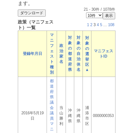
ます。
21
-
30
件 /
1078
件
政策（マニフェス
1
2
3
4
5
...
108
ト）一覧
マ
対
対
対
ニ
象
象
象
フ
政
の
の
の
ェ
治
マニフェス
登録年月日
都
自
選
ス
家
トID
道
治
挙
ト
名
府
体
区
種
県
名
▲
別
都
道
府
県
議
会
当
浦
沖
沖
2016年5月19
議
山
添
縄
縄
0000000353
日
員
勝
市
県
県
マ
利
区
ニ