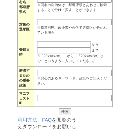
村名、
※同名の自治体は、都道府県とあわせて検索
都道府
することで分けて探すことができます。
県名
対象の
※都道府県、政令市や合併で選挙区が分かれ
選挙区
ている場合
から
登録日
まで
時
※「20xx/xx/xx」 から 「20xx/xx/xx」ま
で というように入力してください。
解決す
るため
※関心のあるキーワード、政策をご記入くだ
の重要
さい。
政策
マニフ
ェスト
ID
利用方法
、
FAQ
を閲覧のう
えダウンロードをお願いし