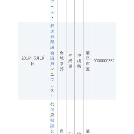
フ
ェ
ス
ト
都
道
府
県
議
会
金
浦
沖
沖
2016年5月19
議
城
添
縄
縄
0000000352
日
員
泰
市
県
県
マ
邦
区
ニ
フ
ェ
ス
ト
都
道
府
県
議
会
島
浦
沖
沖