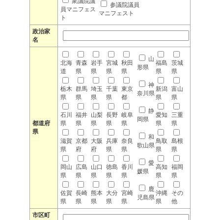
衆議院議
参議院議員
員マニフェス
マニフェスト
ト
政治家
名
山
北海
青森
岩手
宮城
秋田
福島
茨城
形県
道
県
県
県
県
県
県
神
栃木
群馬
埼玉
千葉
東京
新潟
富山
奈川県
県
県
県
県
都
県
県
静
石川
福井
山梨
長野
岐阜
愛知
三重
岡県
都道府
県
県
県
県
県
県
県
県
和
滋賀
京都
大阪
兵庫
奈良
鳥取
島根
歌山県
県
府
府
県
県
県
県
愛
岡山
広島
山口
徳島
香川
高知
福岡
媛県
県
県
県
県
県
県
県
鹿
佐賀
長崎
熊本
大分
宮崎
沖縄
その
児島県
県
県
県
県
県
県
他
市区町