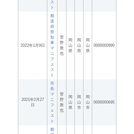
ス
ト
都
道
府
県
知
菅
岡
岡
岡
事
野
2022年1月9日
山
山
山
0000000990
マ
敦
県
県
県
ニ
也
フ
ェ
ス
ト
市
長
マ
菅
岡
岡
岡
2021年2月27
ニ
野
山
山
山
0000000695
日
フ
敦
県
市
市
ェ
也
ス
ト
都