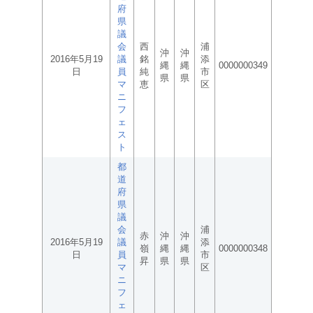
府
県
議
会
西
浦
沖
沖
2016年5月19
議
銘
添
縄
縄
0000000349
日
員
純
市
県
県
マ
恵
区
ニ
フ
ェ
ス
ト
都
道
府
県
議
会
浦
赤
沖
沖
2016年5月19
議
添
嶺
縄
縄
0000000348
日
員
市
昇
県
県
マ
区
ニ
フ
ェ