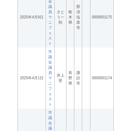
会
議
那
員
さと
栃
須
2025年4月9日
マ
う一
木
塩
0000001175
ニ
則
県
原
フ
市
ェ
ス
ト
市
議
会
議
員
長
諏
井上
2025年4月1日
マ
野
訪
0000001174
登
ニ
県
市
フ
ェ
ス
ト
市
議
会
議