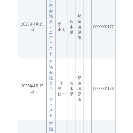
市
議
会
議
那
員
栃
須
2025年4月15
堤
マ
木
塩
0000001177
日
正明
ニ
県
原
フ
市
ェ
ス
ト
市
議
会
議
那
員
小
栃
須
2025年4月15
マ
島
木
塩
0000001176
日
ニ
耕一
県
原
フ
市
ェ
ス
ト
市
議