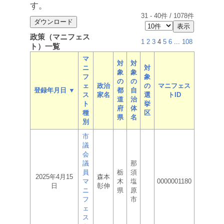
す。
31
-
40
件 /
1078
件
政策（マニフェス
1
2
3
4
5
6
...
108
ト）一覧
マ
対
対
ニ
対
象
象
フ
象
の
の
ェ
政治
の
マニフェス
登録年月日 ▼
都
自
ス
家名
選
トID
道
治
ト
挙
府
体
種
区
県
名
別
市
議
会
議
那
員
栃
須
2025年4月15
森本
マ
木
塩
0000001180
日
彰伸
ニ
県
原
フ
市
ェ
ス