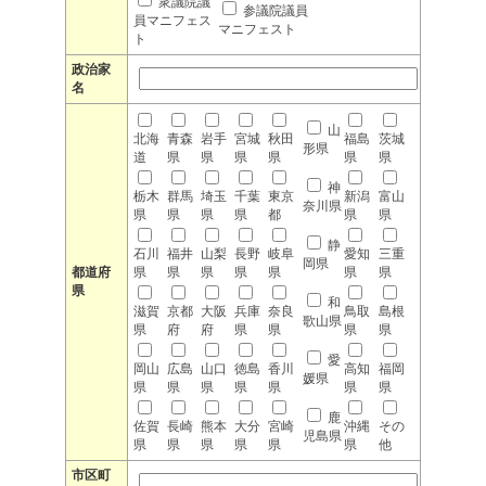
衆議院議
参議院議員
員マニフェス
マニフェスト
ト
政治家
名
山
北海
青森
岩手
宮城
秋田
福島
茨城
形県
道
県
県
県
県
県
県
神
栃木
群馬
埼玉
千葉
東京
新潟
富山
奈川県
県
県
県
県
都
県
県
静
石川
福井
山梨
長野
岐阜
愛知
三重
岡県
都道府
県
県
県
県
県
県
県
県
和
滋賀
京都
大阪
兵庫
奈良
鳥取
島根
歌山県
県
府
府
県
県
県
県
愛
岡山
広島
山口
徳島
香川
高知
福岡
媛県
県
県
県
県
県
県
県
鹿
佐賀
長崎
熊本
大分
宮崎
沖縄
その
児島県
県
県
県
県
県
県
他
市区町