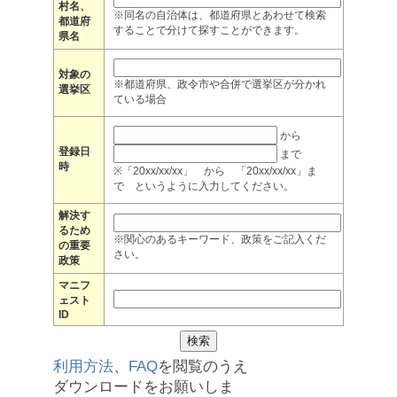
村名、
※同名の自治体は、都道府県とあわせて検索
都道府
することで分けて探すことができます。
県名
対象の
※都道府県、政令市や合併で選挙区が分かれ
選挙区
ている場合
から
登録日
まで
時
※「20xx/xx/xx」 から 「20xx/xx/xx」ま
で というように入力してください。
解決す
るため
※関心のあるキーワード、政策をご記入くだ
の重要
さい。
政策
マニフ
ェスト
ID
利用方法
、
FAQ
を閲覧のうえ
ダウンロードをお願いしま