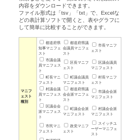
内容をダウンロードできます。
ファイル形式は「tsv」「txt」で、Excelな
どの表計算ソフトで開くと、表やグラフに
して簡単に比較することができます。
都道府県
都道府県議
市長マニフ
知事マニフェ
会議員マニフェ
ェスト
スト
スト
市議会議
区長マニフ
区議会議員
員マニフェス
ェスト
マニフェスト
ト
町長マニ
町議会議員
村長マニフ
フェスト
マニフェスト
ェスト
村議会議
都道府県議
マニフ
市議会会派
員マニフェス
会会派マニフェ
ェスト
マニフェスト
ト
スト
種別
区議会会
町議会会派
村議会会派
派マニフェス
マニフェスト
マニフェスト
ト
スイッチユ
市民マニ
政党マニフ
ーザーマニフェ
フェスト
ェスト
スト