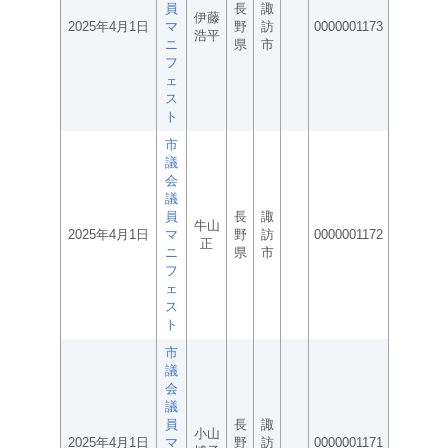
員
長
諏
伊藤
2025年4月1日
マ
野
訪
0000001173
浩平
ニ
県
市
フ
ェ
ス
ト
市
議
会
議
員
長
諏
牛山
2025年4月1日
マ
野
訪
0000001172
正
ニ
県
市
フ
ェ
ス
ト
市
議
会
議
員
長
諏
小山
2025年4月1日
マ
野
訪
0000001171