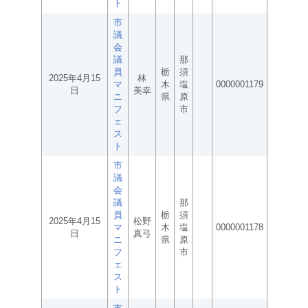
ト
市
議
会
議
那
員
栃
須
2025年4月15
林
マ
木
塩
0000001179
日
美幸
ニ
県
原
フ
市
ェ
ス
ト
市
議
会
議
那
員
栃
須
2025年4月15
松野
マ
木
塩
0000001178
日
真弓
ニ
県
原
フ
市
ェ
ス
ト