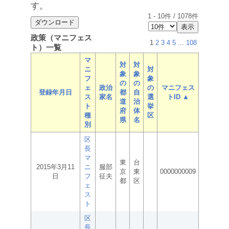
す。
1
-
10
件 /
1078
件
政策（マニフェス
1
2
3
4
5
...
108
ト）一覧
マ
対
対
ニ
対
象
象
フ
象
の
の
ェ
政治
の
マニフェス
登録年月日
都
自
ス
家名
選
トID ▲
道
治
ト
挙
府
体
種
区
県
名
別
区
長
マ
東
台
2015年3月11
ニ
服部
京
東
0000000009
日
フ
征夫
都
区
ェ
ス
ト
区
長