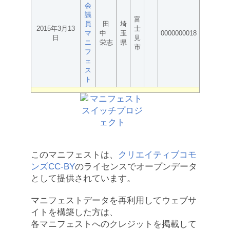
会
議
富
員
田
埼
2015年3月13
士
マ
中
玉
0000000018
日
見
ニ
栄志
県
市
フ
ェ
ス
ト
このマニフェストは、
クリエイティブコモ
ンズCC-BY
のライセンスでオープンデータ
として提供されています。
マニフェストデータを再利用してウェブサ
イトを構築した方は、
各マニフェストへのクレジットを掲載して