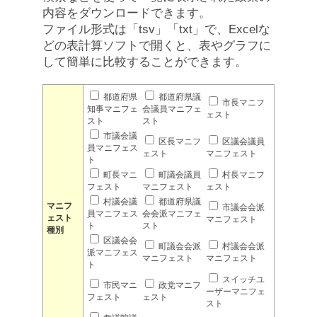
内容をダウンロードできます。
ファイル形式は「tsv」「txt」で、Excelな
どの表計算ソフトで開くと、表やグラフに
して簡単に比較することができます。
都道府県
都道府県議
市長マニフ
知事マニフェ
会議員マニフェ
ェスト
スト
スト
市議会議
区長マニフ
区議会議員
員マニフェス
ェスト
マニフェスト
ト
町長マニ
町議会議員
村長マニフ
フェスト
マニフェスト
ェスト
村議会議
都道府県議
マニフ
市議会会派
員マニフェス
会会派マニフェ
ェスト
マニフェスト
ト
スト
種別
区議会会
町議会会派
村議会会派
派マニフェス
マニフェスト
マニフェスト
ト
スイッチユ
市民マニ
政党マニフ
ーザーマニフェ
フェスト
ェスト
スト