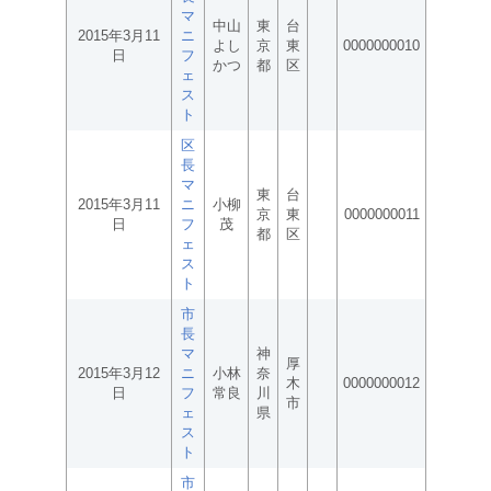
マ
中山
東
台
2015年3月11
ニ
よし
京
東
0000000010
日
フ
かつ
都
区
ェ
ス
ト
区
長
マ
東
台
2015年3月11
ニ
小柳
京
東
0000000011
日
フ
茂
都
区
ェ
ス
ト
市
長
マ
神
厚
2015年3月12
ニ
小林
奈
木
0000000012
日
フ
常良
川
市
ェ
県
ス
ト
市