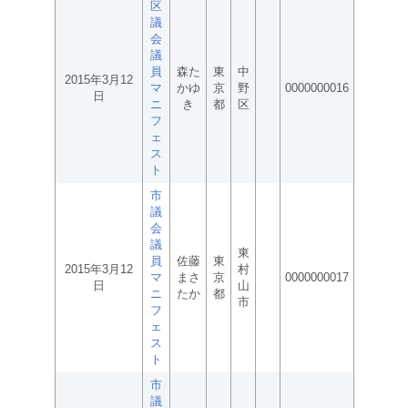
区
議
会
議
員
森た
東
中
2015年3月12
マ
かゆ
京
野
0000000016
日
ニ
き
都
区
フ
ェ
ス
ト
市
議
会
議
東
員
佐藤
東
2015年3月12
村
マ
まさ
京
0000000017
日
山
ニ
たか
都
市
フ
ェ
ス
ト
市
議