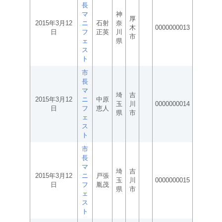
長
マ
神
厚
2015年3月12
ニ
石射
奈
木
0000000013
日
フ
正英
川
市
ェ
県
ス
ト
市
長
マ
埼
吉
2015年3月12
ニ
中原
玉
川
0000000014
日
フ
恵人
県
市
ェ
ス
ト
市
長
マ
埼
吉
2015年3月12
ニ
戸張
玉
川
0000000015
日
フ
胤茂
県
市
ェ
ス
ト