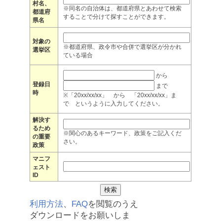
村名、
※同名の自治体は、都道府県とあわせて検索
都道府
することで分けて探すことができます。
県名
対象の
※都道府県、政令市や合併で選挙区が分かれ
選挙区
ている場合
から
登録日
まで
時
※「20xx/xx/xx」 から 「20xx/xx/xx」ま
で というように入力してください。
解決す
るため
※関心のあるキーワード、政策をご記入くだ
の重要
さい。
政策
マニフ
ェスト
ID
利用方法
、
FAQ
を閲覧のうえ
ダウンロードをお願いしま