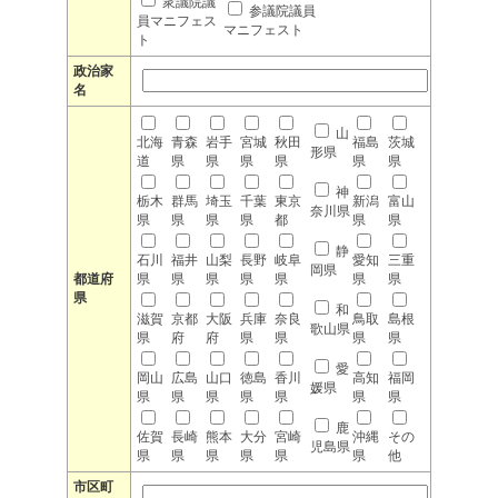
衆議院議
参議院議員
員マニフェス
マニフェスト
ト
政治家
名
山
北海
青森
岩手
宮城
秋田
福島
茨城
形県
道
県
県
県
県
県
県
神
栃木
群馬
埼玉
千葉
東京
新潟
富山
奈川県
県
県
県
県
都
県
県
静
石川
福井
山梨
長野
岐阜
愛知
三重
岡県
都道府
県
県
県
県
県
県
県
県
和
滋賀
京都
大阪
兵庫
奈良
鳥取
島根
歌山県
県
府
府
県
県
県
県
愛
岡山
広島
山口
徳島
香川
高知
福岡
媛県
県
県
県
県
県
県
県
鹿
佐賀
長崎
熊本
大分
宮崎
沖縄
その
児島県
県
県
県
県
県
県
他
市区町