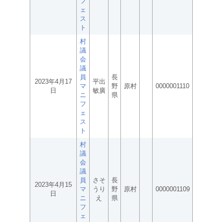
フ
ェ
ス
ト
村
議
会
議
員
長
2023年4月17
平出
マ
野
原村
0000001110
日
敏廣
ニ
県
フ
ェ
ス
ト
村
議
会
議
員
さそ
長
2023年4月15
マ
うり
野
原村
0000001109
日
ニ
え
県
フ
ェ