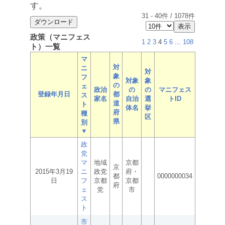
す。
31
-
40
件 /
1078
件
政策（マニフェス
1
2
3
4
5
6
...
108
ト）一覧
マ
対
ニ
対
象
フ
対象
象
の
ェ
政治
の
の
マニフェス
登録年月日
都
ス
家名
自治
選
トID
道
ト
体名
挙
府
種
区
県
別
▼
政
党
マ
地域
京都
京
2015年3月19
ニ
政党
府・
都
0000000034
日
フ
京都
京都
府
ェ
党
市
ス
ト
市