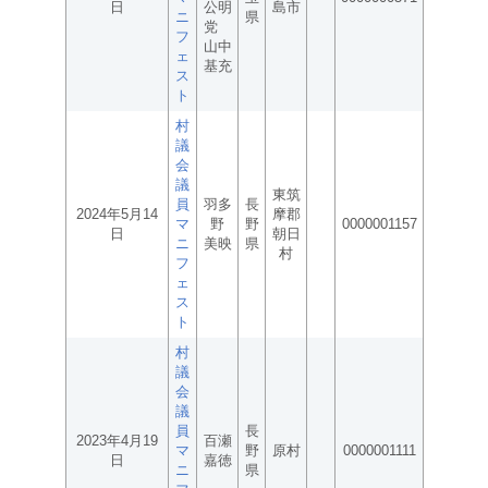
日
公明
島市
ニ
県
党
フ
山中
ェ
基充
ス
ト
村
議
会
議
東筑
員
羽多
長
2024年5月14
摩郡
マ
野
野
0000001157
日
朝日
ニ
美映
県
村
フ
ェ
ス
ト
村
議
会
議
員
長
2023年4月19
百瀬
マ
野
原村
0000001111
日
嘉徳
ニ
県