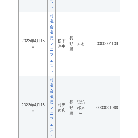
ス
ト
村
議
会
議
員
長
2023年4月15
松下
マ
野
原村
0000001108
日
浩史
ニ
県
フ
ェ
ス
ト
村
議
会
議
員
長
諏訪
2023年4月13
村田
マ
野
郡原
0000001066
日
俊広
ニ
県
村
フ
ェ
ス
ト