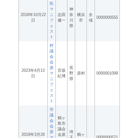
民
マ
神
2018年10月22
ニ
志田
奈
横浜
全
0000000555
日
フ
健一
川
市
域
ェ
県
ス
ト
村
議
会
会
派
長
2023年4月13
宮坂
マ
野
原村
0000001099
日
紀博
ニ
県
フ
ェ
ス
ト
市
議
鶴ヶ
会
島市
会
議会
派
埼
2019年3月28
会派
鶴ヶ
マ
玉
0000000571