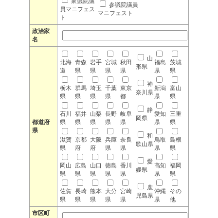
衆議院議
参議院議員
員マニフェス
マニフェスト
ト
政治家
名
山
北海
青森
岩手
宮城
秋田
福島
茨城
形県
道
県
県
県
県
県
県
神
栃木
群馬
埼玉
千葉
東京
新潟
富山
奈川県
県
県
県
県
都
県
県
静
石川
福井
山梨
長野
岐阜
愛知
三重
岡県
都道府
県
県
県
県
県
県
県
県
和
滋賀
京都
大阪
兵庫
奈良
鳥取
島根
歌山県
県
府
府
県
県
県
県
愛
岡山
広島
山口
徳島
香川
高知
福岡
媛県
県
県
県
県
県
県
県
鹿
佐賀
長崎
熊本
大分
宮崎
沖縄
その
児島県
県
県
県
県
県
県
他
市区町