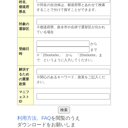
村名、
※同名の自治体は、都道府県とあわせて検索
都道府
することで分けて探すことができます。
県名
対象の
※都道府県、政令市や合併で選挙区が分かれ
選挙区
ている場合
から
登録日
まで
時
※「20xx/xx/xx」 から 「20xx/xx/xx」ま
で というように入力してください。
解決す
るため
※関心のあるキーワード、政策をご記入くだ
の重要
さい。
政策
マニフ
ェスト
ID
利用方法
、
FAQ
を閲覧のうえ
ダウンロードをお願いしま