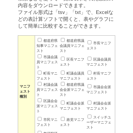
内容をダウンロードできます。
ファイル形式は「tsv」「txt」で、Excelな
どの表計算ソフトで開くと、表やグラフに
して簡単に比較することができます。
都道府県
都道府県議
市長マニフ
知事マニフェ
会議員マニフェ
ェスト
スト
スト
市議会議
区長マニフ
区議会議員
員マニフェス
ェスト
マニフェスト
ト
町長マニ
町議会議員
村長マニフ
フェスト
マニフェスト
ェスト
村議会議
都道府県議
マニフ
市議会会派
員マニフェス
会会派マニフェ
ェスト
マニフェスト
ト
スト
種別
区議会会
町議会会派
村議会会派
派マニフェス
マニフェスト
マニフェスト
ト
スイッチユ
市民マニ
政党マニフ
ーザーマニフェ
フェスト
ェスト
スト