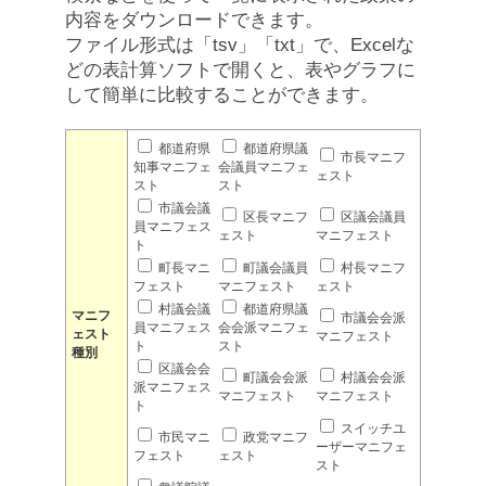
内容をダウンロードできます。
ファイル形式は「tsv」「txt」で、Excelな
どの表計算ソフトで開くと、表やグラフに
して簡単に比較することができます。
都道府県
都道府県議
市長マニフ
知事マニフェ
会議員マニフェ
ェスト
スト
スト
市議会議
区長マニフ
区議会議員
員マニフェス
ェスト
マニフェスト
ト
町長マニ
町議会議員
村長マニフ
フェスト
マニフェスト
ェスト
村議会議
都道府県議
マニフ
市議会会派
員マニフェス
会会派マニフェ
ェスト
マニフェスト
ト
スト
種別
区議会会
町議会会派
村議会会派
派マニフェス
マニフェスト
マニフェスト
ト
スイッチユ
市民マニ
政党マニフ
ーザーマニフェ
フェスト
ェスト
スト