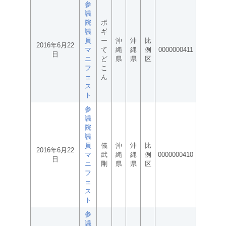
参
議
院
ボ
議
ギ
員
ー
沖
沖
比
2016年6月22
マ
て
縄
縄
例
0000000411
日
ニ
ど
県
県
区
フ
こ
ェ
ん
ス
ト
参
議
院
議
員
儀
沖
沖
比
2016年6月22
マ
武
縄
縄
例
0000000410
日
ニ
剛
県
県
区
フ
ェ
ス
ト
参
議