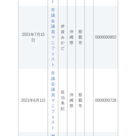
ト
市
議
会
議
伊
員
波
沖
那
2021年7月15
マ
み
縄
覇
0000000902
日
ニ
か
県
市
フ
ど
ェ
ス
ト
市
議
会
議
前
員
沖
那
泊
2021年6月1日
マ
縄
覇
0000000728
美
ニ
県
市
紀
フ
ェ
ス
ト