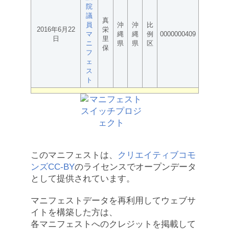
院
議
真
員
沖
沖
比
2016年6月22
栄
マ
縄
縄
例
0000000409
日
里
ニ
県
県
区
保
フ
ェ
ス
ト
このマニフェストは、
クリエイティブコモ
ンズCC-BY
のライセンスでオープンデータ
として提供されています。
マニフェストデータを再利用してウェブサ
イトを構築した方は、
各マニフェストへのクレジットを掲載して