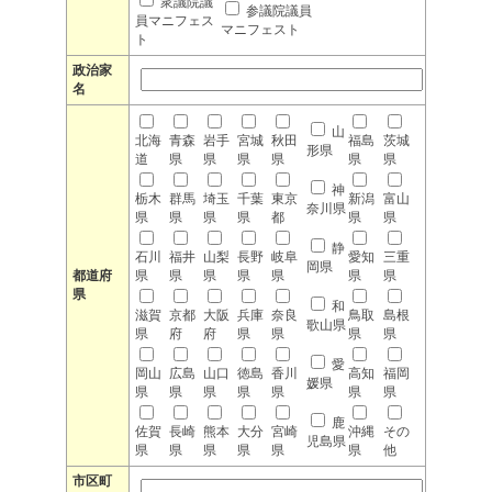
衆議院議
参議院議員
員マニフェス
マニフェスト
ト
政治家
名
山
北海
青森
岩手
宮城
秋田
福島
茨城
形県
道
県
県
県
県
県
県
神
栃木
群馬
埼玉
千葉
東京
新潟
富山
奈川県
県
県
県
県
都
県
県
静
石川
福井
山梨
長野
岐阜
愛知
三重
岡県
都道府
県
県
県
県
県
県
県
県
和
滋賀
京都
大阪
兵庫
奈良
鳥取
島根
歌山県
県
府
府
県
県
県
県
愛
岡山
広島
山口
徳島
香川
高知
福岡
媛県
県
県
県
県
県
県
県
鹿
佐賀
長崎
熊本
大分
宮崎
沖縄
その
児島県
県
県
県
県
県
県
他
市区町