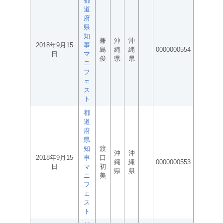
都
道
府
県
知
兼
沖
沖
2018年9月15
事
島
縄
縄
0000000554
日
マ
俊
県
県
ニ
フ
ェ
ス
ト
都
道
府
県
知
渡
沖
沖
2018年9月15
事
口
縄
縄
0000000553
日
マ
初
県
県
ニ
美
フ
ェ
ス
ト