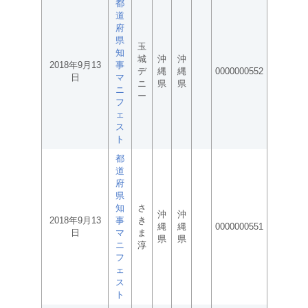
都
道
府
県
玉
知
城
沖
沖
2018年9月13
事
デ
縄
縄
0000000552
日
マ
ニ
県
県
ニ
ー
フ
ェ
ス
ト
都
道
府
県
知
さ
沖
沖
2018年9月13
事
き
縄
縄
0000000551
日
マ
ま
県
県
ニ
淳
フ
ェ
ス
ト