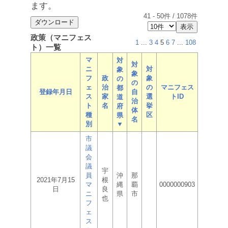
ます。
41
-
50
件 /
1078
件
政策（マニフェス
1
...
3
4
5
6
7
...
108
ト）一覧
マ
対
対
ニ
対
象
象
フ
政
象
の
の
ェ
治
の
マニフェス
都
登録年月日
自
ス
家
選
トID
道
治
ト
名
挙
府
体
種
区
県
名
別
▼
市
議
会
議
宇
員
沖
那
2021年7月15
根
マ
縄
覇
0000000903
日
良
ニ
県
市
也
フ
ェ
ス