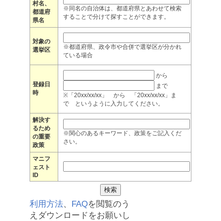
村名、
※同名の自治体は、都道府県とあわせて検索
都道府
することで分けて探すことができます。
県名
対象の
※都道府県、政令市や合併で選挙区が分かれ
選挙区
ている場合
から
登録日
まで
時
※「20xx/xx/xx」 から 「20xx/xx/xx」ま
で というように入力してください。
解決す
るため
※関心のあるキーワード、政策をご記入くだ
の重要
さい。
政策
マニフ
ェスト
ID
利用方法
、
FAQ
を閲覧のう
えダウンロードをお願いし