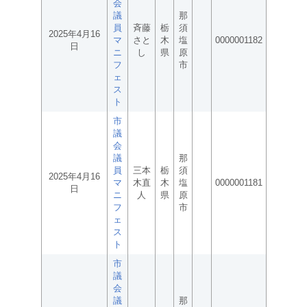
会
議
那
員
斉藤
栃
須
2025年4月16
マ
さと
木
塩
0000001182
日
ニ
し
県
原
フ
市
ェ
ス
ト
市
議
会
議
那
員
三本
栃
須
2025年4月16
マ
木直
木
塩
0000001181
日
ニ
人
県
原
フ
市
ェ
ス
ト
市
議
会
議
那