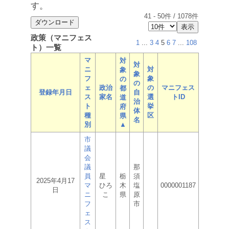
す。
41
-
50
件 /
1078
件
政策（マニフェス
1
...
3
4
5
6
7
...
108
ト）一覧
マ
対
対
ニ
対
象
象
フ
象
の
の
ェ
政治
の
マニフェス
都
登録年月日
自
ス
家名
選
トID
道
治
ト
挙
府
体
種
区
県
名
別
▲
市
議
会
議
那
員
星
栃
須
2025年4月17
マ
ひろ
木
塩
0000001187
日
ニ
こ
県
原
フ
市
ェ
ス