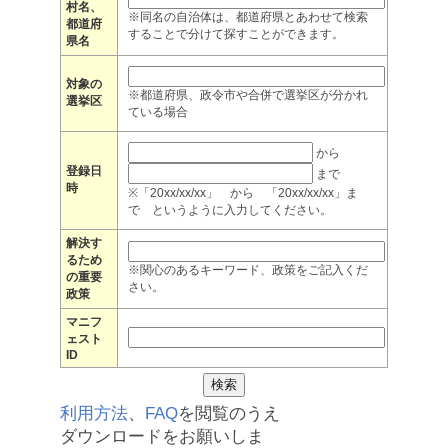
村名、
※同名の自治体は、都道府県とあわせて検索
都道府
することで分けて探すことができます。
県名
対象の
※都道府県、政令市や合併で選挙区が分かれ
選挙区
ている場合
から
登録日
まで
時
※「20xx/xx/xx」 から 「20xx/xx/xx」ま
で というように入力してください。
解決す
るため
※関心のあるキーワード、政策をご記入くだ
の重要
さい。
政策
マニフ
ェスト
ID
利用方法
、
FAQ
を閲覧のうえ
ダウンロードをお願いしま