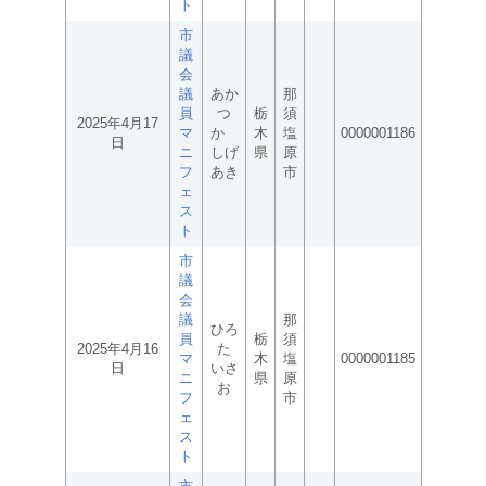
ト
市
議
会
議
あか
那
員
つ
栃
須
2025年4月17
マ
か
木
塩
0000001186
日
ニ
しげ
県
原
フ
あき
市
ェ
ス
ト
市
議
会
議
那
ひろ
員
栃
須
2025年4月16
た
マ
木
塩
0000001185
日
いさ
ニ
県
原
お
フ
市
ェ
ス
ト