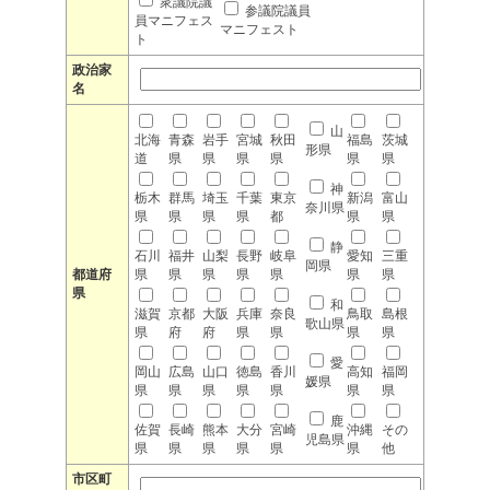
衆議院議
参議院議員
員マニフェス
マニフェスト
ト
政治家
名
山
北海
青森
岩手
宮城
秋田
福島
茨城
形県
道
県
県
県
県
県
県
神
栃木
群馬
埼玉
千葉
東京
新潟
富山
奈川県
県
県
県
県
都
県
県
静
石川
福井
山梨
長野
岐阜
愛知
三重
岡県
都道府
県
県
県
県
県
県
県
県
和
滋賀
京都
大阪
兵庫
奈良
鳥取
島根
歌山県
県
府
府
県
県
県
県
愛
岡山
広島
山口
徳島
香川
高知
福岡
媛県
県
県
県
県
県
県
県
鹿
佐賀
長崎
熊本
大分
宮崎
沖縄
その
児島県
県
県
県
県
県
県
他
市区町