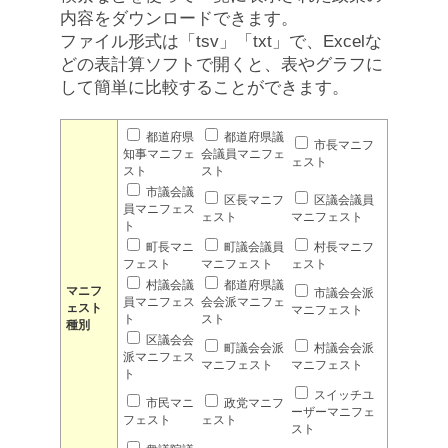
内容をダウンロードできます。
ファイル形式は「tsv」「txt」で、Excelな
どの表計算ソフトで開くと、表やグラフに
して簡単に比較することができます。
都道府県
都道府県議
市長マニフ
知事マニフェ
会議員マニフェ
ェスト
スト
スト
市議会議
区長マニフ
区議会議員
員マニフェス
ェスト
マニフェスト
ト
町長マニ
町議会議員
村長マニフ
フェスト
マニフェスト
ェスト
村議会議
都道府県議
マニフ
市議会会派
員マニフェス
会会派マニフェ
ェスト
マニフェスト
ト
スト
種別
区議会会
町議会会派
村議会会派
派マニフェス
マニフェスト
マニフェスト
ト
スイッチユ
市民マニ
政党マニフ
ーザーマニフェ
フェスト
ェスト
スト