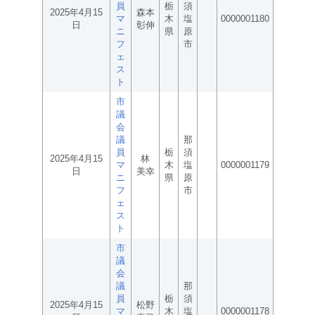
員
栃
須
2025年4月15
森本
マ
木
塩
0000001180
日
彰伸
ニ
県
原
フ
市
ェ
ス
ト
市
議
会
議
那
員
栃
須
2025年4月15
林
マ
木
塩
0000001179
日
美幸
ニ
県
原
フ
市
ェ
ス
ト
市
議
会
議
那
員
栃
須
2025年4月15
松野
マ
木
塩
0000001178