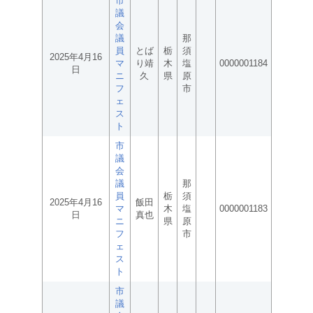
市
議
会
議
那
員
とば
栃
須
2025年4月16
マ
り靖
木
塩
0000001184
日
ニ
久
県
原
フ
市
ェ
ス
ト
市
議
会
議
那
員
栃
須
2025年4月16
飯田
マ
木
塩
0000001183
日
真也
ニ
県
原
フ
市
ェ
ス
ト
市
議