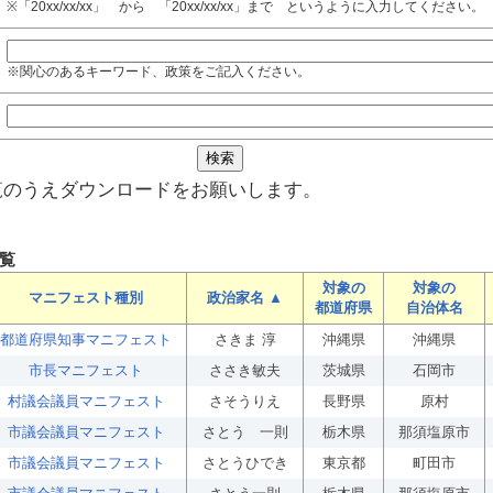
※「20xx/xx/xx」 から 「20xx/xx/xx」まで というように入力してください。
※関心のあるキーワード、政策をご記入ください。
覧のうえダウンロードをお願いします。
覧
対象の
対象の
マニフェスト種別
政治家名 ▲
都道府県
自治体名
都道府県知事マニフェスト
さきま 淳
沖縄県
沖縄県
市長マニフェスト
ささき敏夫
茨城県
石岡市
村議会議員マニフェスト
さそうりえ
長野県
原村
市議会議員マニフェスト
さとう 一則
栃木県
那須塩原市
市議会議員マニフェスト
さとうひでき
東京都
町田市