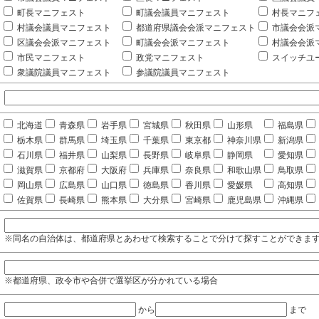
町長マニフェスト
町議会議員マニフェスト
村長マニフ
村議会議員マニフェスト
都道府県議会会派マニフェスト
市議会会派
区議会会派マニフェスト
町議会会派マニフェスト
村議会会派
市民マニフェスト
政党マニフェスト
スイッチユ
衆議院議員マニフェスト
参議院議員マニフェスト
北海道
青森県
岩手県
宮城県
秋田県
山形県
福島県
栃木県
群馬県
埼玉県
千葉県
東京都
神奈川県
新潟県
石川県
福井県
山梨県
長野県
岐阜県
静岡県
愛知県
滋賀県
京都府
大阪府
兵庫県
奈良県
和歌山県
鳥取県
岡山県
広島県
山口県
徳島県
香川県
愛媛県
高知県
佐賀県
長崎県
熊本県
大分県
宮崎県
鹿児島県
沖縄県
※同名の自治体は、都道府県とあわせて検索することで分けて探すことができま
※都道府県、政令市や合併で選挙区が分かれている場合
から
まで