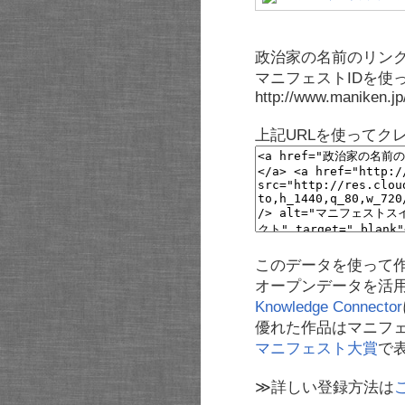
政治家の名前のリンク
マニフェストIDを使
http://www.maniken.j
上記URLを使ってク
このデータを使って
オープンデータを活
Knowledge Connector
優れた作品はマニフ
マニフェスト大賞
で
≫詳しい登録方法は