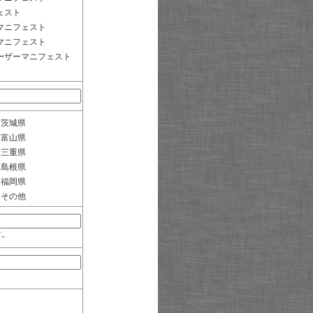
ェスト
マニフェスト
マニフェスト
ーザーマニフェスト
茨城県
富山県
三重県
島根県
福岡県
その他
す。