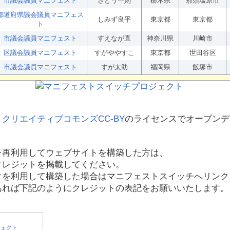
市議会議員マニフェスト
さとう一則
栃木県
那須塩原市
都道府県議会議員マニフェス
しみず良平
東京都
東京都
ト
市議会議員マニフェスト
すえなが直
神奈川県
川崎市
区議会議員マニフェスト
すがややすこ
東京都
世田谷区
市議会議員マニフェスト
すが太助
福岡県
飯塚市
、
クリエイティブコモンズCC-BY
のライセンスでオープンデ
を再利用してウェブサイトを構築した方は、
クレジットを掲載してください。
タを利用して構築した場合はマニフェストスイッチへリンク
あれば下記のようにクレジットの表記をお願いいたします。