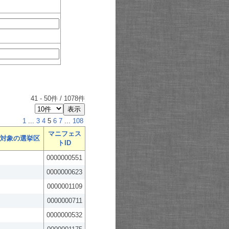
41
-
50
件 /
1078
件
1
...
3
4
5
6
7
...
108
マニフェス
対象の選挙区
トID
0000000551
0000000623
0000001109
0000000711
0000000532