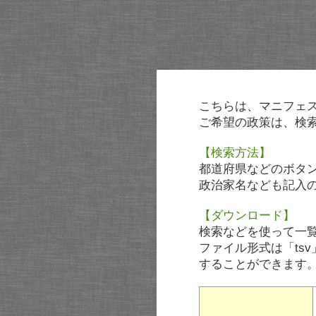
こちらは、マニフェ
ご希望の政策は、検
【検索方法】
都道府県などのボタ
政治家名なども記入
【ダウンロード】
検索などを使って一
ファイル形式は「tsv
することができます