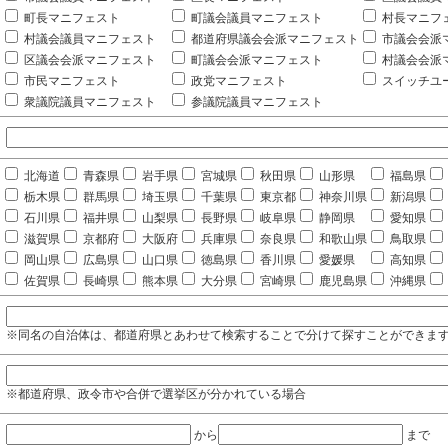
町長マニフェスト
町議会議員マニフェスト
村長マニフ
村議会議員マニフェスト
都道府県議会会派マニフェスト
市議会会派
区議会会派マニフェスト
町議会会派マニフェスト
村議会会派
市民マニフェスト
政党マニフェスト
スイッチユ
衆議院議員マニフェスト
参議院議員マニフェスト
北海道
青森県
岩手県
宮城県
秋田県
山形県
福島県
栃木県
群馬県
埼玉県
千葉県
東京都
神奈川県
新潟県
石川県
福井県
山梨県
長野県
岐阜県
静岡県
愛知県
滋賀県
京都府
大阪府
兵庫県
奈良県
和歌山県
鳥取県
岡山県
広島県
山口県
徳島県
香川県
愛媛県
高知県
佐賀県
長崎県
熊本県
大分県
宮崎県
鹿児島県
沖縄県
※同名の自治体は、都道府県とあわせて検索することで分けて探すことができま
※都道府県、政令市や合併で選挙区が分かれている場合
から
まで