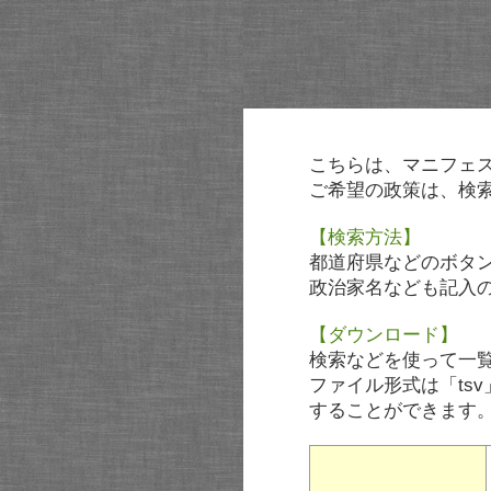
こちらは、マニフェ
ご希望の政策は、検
【検索方法】
都道府県などのボタ
政治家名なども記入
【ダウンロード】
検索などを使って一
ファイル形式は「tsv
することができます