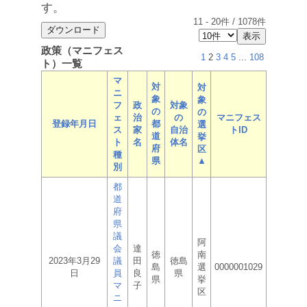
す。
11
-
20
件 /
1078
件
政策（マニフェス
1
2
3
4
5
...
108
ト）一覧
マ
対
対
ニ
象
象
フ
政
対象
の
の
ェ
治
の
マニフェス
登録年月日
都
選
ス
家
自治
トID
道
挙
ト
名
体名
府
区
種
県
▲
別
都
道
府
県
議
阿
会
達
徳
南
2023年3月29
議
田
徳島
島
選
0000001029
日
員
良
県
県
挙
マ
子
区
ニ