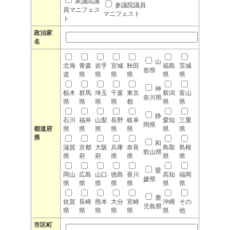
衆議院議
参議院議員
員マニフェス
マニフェスト
ト
政治家
名
山
北海
青森
岩手
宮城
秋田
福島
茨城
形県
道
県
県
県
県
県
県
神
栃木
群馬
埼玉
千葉
東京
新潟
富山
奈川県
県
県
県
県
都
県
県
静
石川
福井
山梨
長野
岐阜
愛知
三重
岡県
都道府
県
県
県
県
県
県
県
県
和
滋賀
京都
大阪
兵庫
奈良
鳥取
島根
歌山県
県
府
府
県
県
県
県
愛
岡山
広島
山口
徳島
香川
高知
福岡
媛県
県
県
県
県
県
県
県
鹿
佐賀
長崎
熊本
大分
宮崎
沖縄
その
児島県
県
県
県
県
県
県
他
市区町