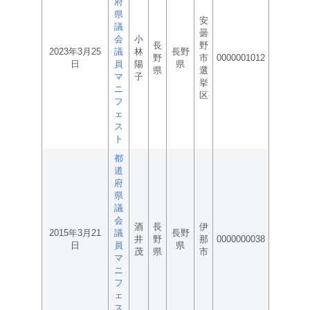
府
県
安
議
曇
会
小
長
野
2023年3月25
議
林
長野
野
市
0000001012
日
員
陽
県
県
選
マ
子
挙
ニ
区
フ
ェ
ス
ト
都
道
府
県
議
会
酒
長
伊
2015年3月21
議
長野
井
野
那
0000000038
日
員
県
茂
県
市
マ
ニ
フ
ェ
ス