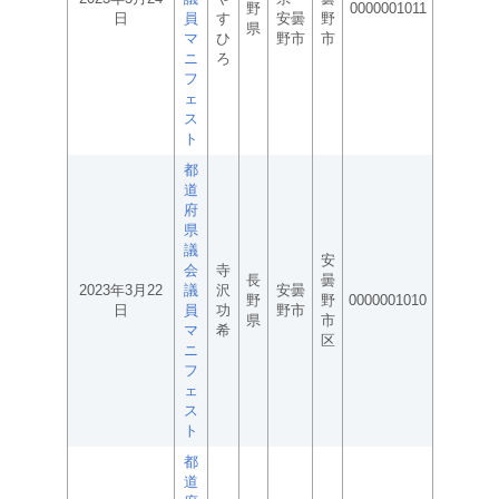
野
0000001011
日
員
す
安曇
野
県
マ
ひ
野市
市
ニ
ろ
フ
ェ
ス
ト
都
道
府
県
議
安
会
寺
長
曇
2023年3月22
議
沢
安曇
野
野
0000001010
日
員
功
野市
県
市
マ
希
区
ニ
フ
ェ
ス
ト
都
道