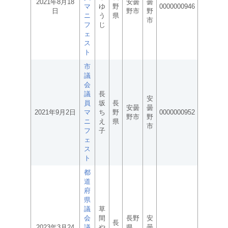
2021年8月18
安曇
曇
マ
ゆ
野
0000000946
日
野市
野
ニ
う
県
市
フ
じ
ェ
ス
ト
市
議
会
議
長
安
員
坂
長
安曇
曇
2021年9月2日
マ
ち
野
0000000952
野市
野
ニ
え
県
市
フ
子
ェ
ス
ト
都
道
府
県
議
草
会
間
長野
安
長
2023年3月24
議
や
県
曇