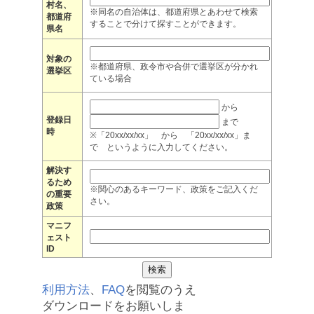
村名、
※同名の自治体は、都道府県とあわせて検索
都道府
することで分けて探すことができます。
県名
対象の
※都道府県、政令市や合併で選挙区が分かれ
選挙区
ている場合
から
登録日
まで
時
※「20xx/xx/xx」 から 「20xx/xx/xx」ま
で というように入力してください。
解決す
るため
※関心のあるキーワード、政策をご記入くだ
の重要
さい。
政策
マニフ
ェスト
ID
利用方法
、
FAQ
を閲覧のうえ
ダウンロードをお願いしま