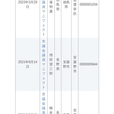
2023年3月29
議
塚
徳島
島
選
0000001034
日
員
明
県
県
挙
マ
廣
区
ニ
フ
ェ
ス
ト
市
議
会
議
増
安
員
田
長
2021年8月14
安曇
曇
マ
望
野
0000000944
日
野市
野
ニ
三
県
市
フ
郎
ェ
ス
ト
市
議
会
議
橋
安
員
本
長