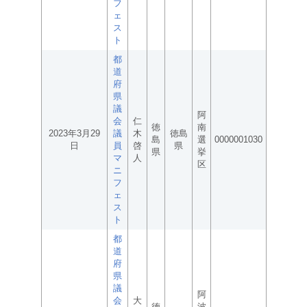
フ
ェ
ス
ト
都
道
府
県
議
阿
会
仁
徳
南
2023年3月29
議
木
徳島
島
選
0000001030
日
員
啓
県
県
挙
マ
人
区
ニ
フ
ェ
ス
ト
都
道
府
県
議
阿
会
大
徳
波