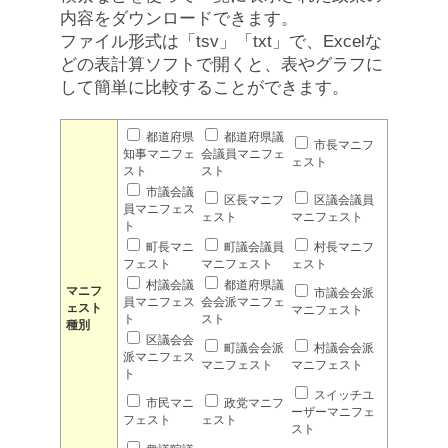
内容をダウンロードできます。
ファイル形式は「tsv」「txt」で、Excelな
どの表計算ソフトで開くと、表やグラフに
して簡単に比較することができます。
都道府県
都道府県議
市長マニフ
知事マニフェ
会議員マニフェ
ェスト
スト
スト
市議会議
区長マニフ
区議会議員
員マニフェス
ェスト
マニフェスト
ト
町長マニ
町議会議員
村長マニフ
フェスト
マニフェスト
ェスト
村議会議
都道府県議
マニフ
市議会会派
員マニフェス
会会派マニフェ
ェスト
マニフェスト
ト
スト
種別
区議会会
町議会会派
村議会会派
派マニフェス
マニフェスト
マニフェスト
ト
スイッチユ
市民マニ
政党マニフ
ーザーマニフェ
フェスト
ェスト
スト