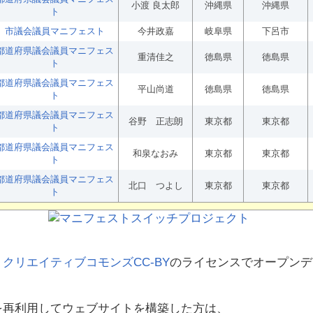
小渡 良太郎
沖縄県
沖縄県
ト
市議会議員マニフェスト
今井政嘉
岐阜県
下呂市
都道府県議会議員マニフェス
重清佳之
徳島県
徳島県
ト
都道府県議会議員マニフェス
平山尚道
徳島県
徳島県
ト
都道府県議会議員マニフェス
谷野 正志朗
東京都
東京都
ト
都道府県議会議員マニフェス
和泉なおみ
東京都
東京都
ト
都道府県議会議員マニフェス
北口 つよし
東京都
東京都
ト
、
クリエイティブコモンズCC-BY
のライセンスでオープンデ
を再利用してウェブサイトを構築した方は、