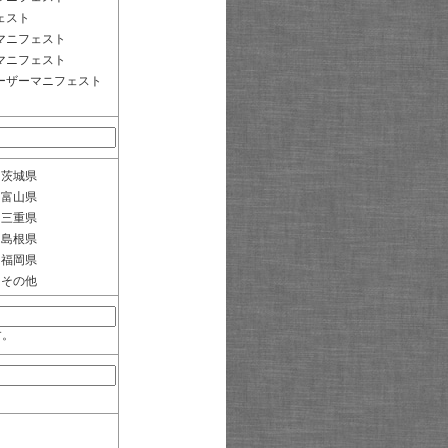
ェスト
マニフェスト
マニフェスト
ーザーマニフェスト
茨城県
富山県
三重県
島根県
福岡県
その他
す。