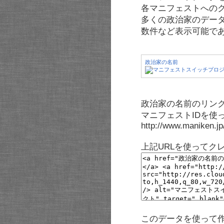
各マニフェストへの
多くの政治家のデー
数件など表示可能で
政治家の名前
政治家の名前のリンク
マニフェストIDを使
http://www.maniken.j
上記URLを使ってク
このデータを使って