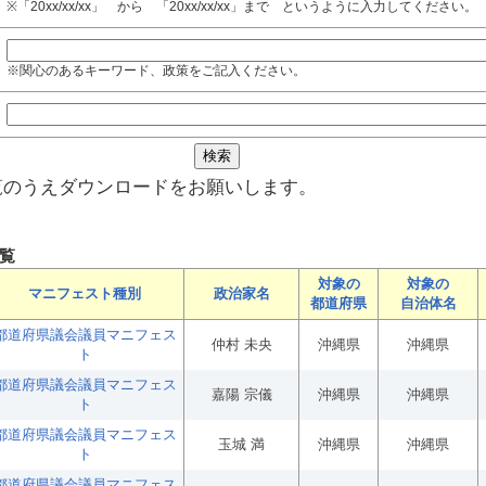
※「20xx/xx/xx」 から 「20xx/xx/xx」まで というように入力してください。
※関心のあるキーワード、政策をご記入ください。
覧のうえダウンロードをお願いします。
覧
対象の
対象の
マニフェスト種別
政治家名
都道府県
自治体名
都道府県議会議員マニフェス
仲村 未央
沖縄県
沖縄県
ト
都道府県議会議員マニフェス
嘉陽 宗儀
沖縄県
沖縄県
ト
都道府県議会議員マニフェス
玉城 満
沖縄県
沖縄県
ト
都道府県議会議員マニフェス