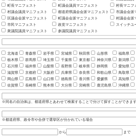
町長マニフェスト
町議会議員マニフェスト
村長マニフ
村議会議員マニフェスト
都道府県議会会派マニフェスト
市議会会派
区議会会派マニフェスト
町議会会派マニフェスト
村議会会派
市民マニフェスト
政党マニフェスト
スイッチユ
衆議院議員マニフェスト
参議院議員マニフェスト
北海道
青森県
岩手県
宮城県
秋田県
山形県
福島県
栃木県
群馬県
埼玉県
千葉県
東京都
神奈川県
新潟県
石川県
福井県
山梨県
長野県
岐阜県
静岡県
愛知県
滋賀県
京都府
大阪府
兵庫県
奈良県
和歌山県
鳥取県
岡山県
広島県
山口県
徳島県
香川県
愛媛県
高知県
佐賀県
長崎県
熊本県
大分県
宮崎県
鹿児島県
沖縄県
※同名の自治体は、都道府県とあわせて検索することで分けて探すことができま
※都道府県、政令市や合併で選挙区が分かれている場合
から
まで