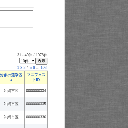
31
-
40
件 /
1078
件
1
2
3
4
5
6
...
108
マニフェス
対象の選挙区
▲
トID
沖縄市区
0000000334
沖縄市区
0000000335
沖縄市区
0000000336