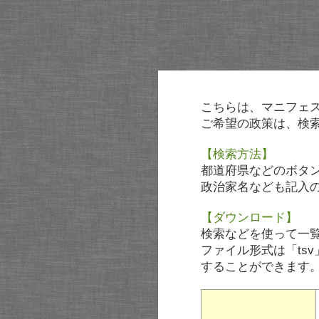
こちらは、マニフェ
ご希望の政策は、検
【検索方法】
都道府県などのボタ
政治家名なども記入
【ダウンロード】
検索などを使って一
ファイル形式は「tsv
することができます