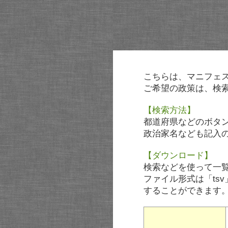
こちらは、マニフェ
ご希望の政策は、検
【検索方法】
都道府県などのボタ
政治家名なども記入
【ダウンロード】
検索などを使って一
ファイル形式は「tsv
することができます