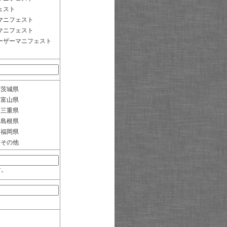
ェスト
マニフェスト
マニフェスト
ーザーマニフェスト
茨城県
富山県
三重県
島根県
福岡県
その他
す。