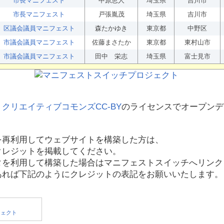
市長マニフェスト
中原恵人
埼玉県
吉川市
市長マニフェスト
戸張胤茂
埼玉県
吉川市
区議会議員マニフェスト
森たかゆき
東京都
中野区
市議会議員マニフェスト
佐藤まさたか
東京都
東村山市
市議会議員マニフェスト
田中 栄志
埼玉県
富士見市
、
クリエイティブコモンズCC-BY
のライセンスでオープンデ
を再利用してウェブサイトを構築した方は、
クレジットを掲載してください。
タを利用して構築した場合はマニフェストスイッチへリンク
あれば下記のようにクレジットの表記をお願いいたします。