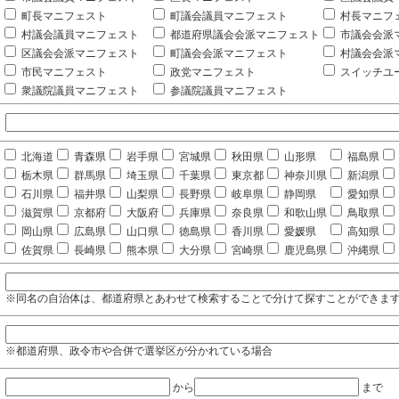
町長マニフェスト
町議会議員マニフェスト
村長マニフ
村議会議員マニフェスト
都道府県議会会派マニフェスト
市議会会派
区議会会派マニフェスト
町議会会派マニフェスト
村議会会派
市民マニフェスト
政党マニフェスト
スイッチユ
衆議院議員マニフェスト
参議院議員マニフェスト
北海道
青森県
岩手県
宮城県
秋田県
山形県
福島県
栃木県
群馬県
埼玉県
千葉県
東京都
神奈川県
新潟県
石川県
福井県
山梨県
長野県
岐阜県
静岡県
愛知県
滋賀県
京都府
大阪府
兵庫県
奈良県
和歌山県
鳥取県
岡山県
広島県
山口県
徳島県
香川県
愛媛県
高知県
佐賀県
長崎県
熊本県
大分県
宮崎県
鹿児島県
沖縄県
※同名の自治体は、都道府県とあわせて検索することで分けて探すことができま
※都道府県、政令市や合併で選挙区が分かれている場合
から
まで