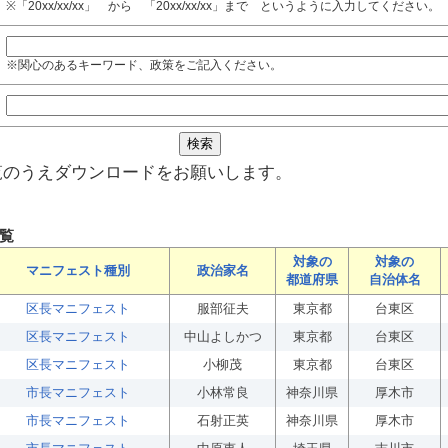
※「20xx/xx/xx」 から 「20xx/xx/xx」まで というように入力してください。
※関心のあるキーワード、政策をご記入ください。
覧のうえダウンロードをお願いします。
覧
対象の
対象の
マニフェスト種別
政治家名
都道府県
自治体名
区長マニフェスト
服部征夫
東京都
台東区
区長マニフェスト
中山よしかつ
東京都
台東区
区長マニフェスト
小柳茂
東京都
台東区
市長マニフェスト
小林常良
神奈川県
厚木市
市長マニフェスト
石射正英
神奈川県
厚木市