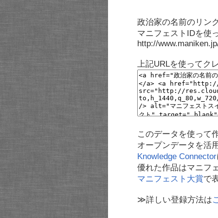
政治家の名前のリンク
マニフェストIDを使
http://www.maniken.j
上記URLを使ってク
このデータを使って
オープンデータを活
Knowledge Connector
優れた作品はマニフ
マニフェスト大賞
で
≫詳しい登録方法は