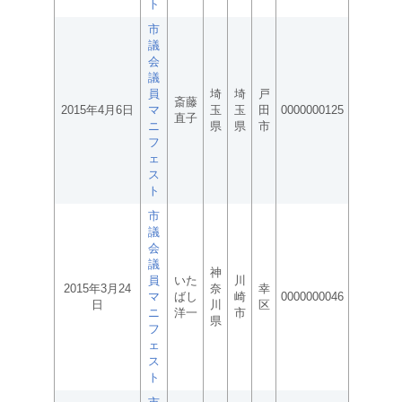
ト
市
議
会
議
員
埼
埼
戸
斎藤
2015年4月6日
マ
玉
玉
田
0000000125
直子
ニ
県
県
市
フ
ェ
ス
ト
市
議
会
議
神
員
いた
川
2015年3月24
奈
幸
マ
ばし
崎
0000000046
日
川
区
ニ
洋一
市
県
フ
ェ
ス
ト