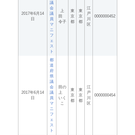
議
会
江
上
東
東
2017年6月14
議
戸
田
京
京
0000000452
日
員
川
令子
都
都
マ
区
ニ
フ
ェ
ス
ト
都
道
府
県
議
会
田の
江
東
東
2017年6月14
議
上
戸
京
京
0000000454
日
員
いく
川
都
都
マ
こ
区
ニ
フ
ェ
ス
ト