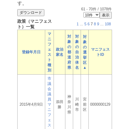
す。
61
-
70
件 /
1078
件
政策（マニフェス
1
...
5
6
7
8
9
...
108
ト）一覧
マ
対
対
対
ニ
象
象
象
フ
の
の
の
ェ
政治
マニフェス
登録年月日
都
自
選
ス
家名
トID
道
治
挙
ト
府
体
区
種
県
名
▲
別
市
議
会
議
神
員
川
宮
添田
奈
2015年4月9日
マ
崎
前
0000000129
勝
川
ニ
市
区
県
フ
ェ
ス