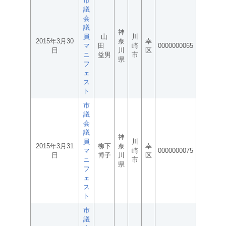
市
議
会
議
神
員
山
川
2015年3月30
奈
幸
マ
田
崎
0000000065
日
川
区
ニ
益男
市
県
フ
ェ
ス
ト
市
議
会
議
神
員
川
2015年3月31
柳下
奈
幸
マ
崎
0000000075
日
博子
川
区
ニ
市
県
フ
ェ
ス
ト
市
議