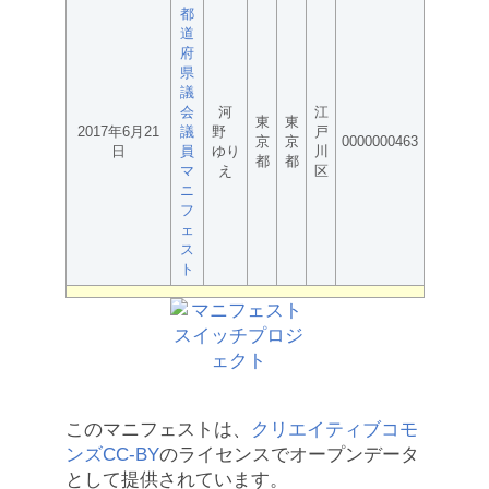
都
道
府
県
議
会
河
江
東
東
2017年6月21
議
野
戸
京
京
0000000463
日
員
ゆり
川
都
都
マ
え
区
ニ
フ
ェ
ス
ト
このマニフェストは、
クリエイティブコモ
ンズCC-BY
のライセンスでオープンデータ
として提供されています。