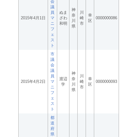
会
議
神
員
ぬま
川
奈
幸
2015年4月1日
マ
ざわ
崎
0000000086
川
区
ニ
和明
市
県
フ
ェ
ス
ト
市
議
会
議
神
員
川
渡辺
奈
幸
2015年4月2日
マ
崎
0000000093
学
川
区
ニ
市
県
フ
ェ
ス
ト
都
道
府
県