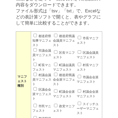
内容をダウンロードできます。
ファイル形式は「tsv」「txt」で、Excelな
どの表計算ソフトで開くと、表やグラフに
して簡単に比較することができます。
都道府県
都道府県議
市長マニフ
知事マニフェ
会議員マニフェ
ェスト
スト
スト
市議会議
区長マニフ
区議会議員
員マニフェス
ェスト
マニフェスト
ト
町長マニ
町議会議員
村長マニフ
フェスト
マニフェスト
ェスト
村議会議
都道府県議
マニフ
市議会会派
員マニフェス
会会派マニフェ
ェスト
マニフェスト
ト
スト
種別
区議会会
町議会会派
村議会会派
派マニフェス
マニフェスト
マニフェスト
ト
スイッチユ
市民マニ
政党マニフ
ーザーマニフェ
フェスト
ェスト
スト