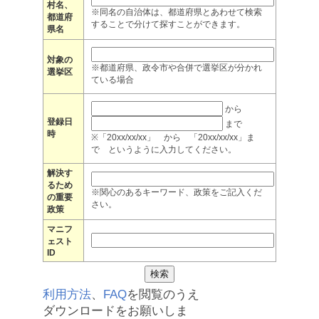
村名、
※同名の自治体は、都道府県とあわせて検索
都道府
することで分けて探すことができます。
県名
対象の
※都道府県、政令市や合併で選挙区が分かれ
選挙区
ている場合
から
登録日
まで
時
※「20xx/xx/xx」 から 「20xx/xx/xx」ま
で というように入力してください。
解決す
るため
※関心のあるキーワード、政策をご記入くだ
の重要
さい。
政策
マニフ
ェスト
ID
利用方法
、
FAQ
を閲覧のうえ
ダウンロードをお願いしま