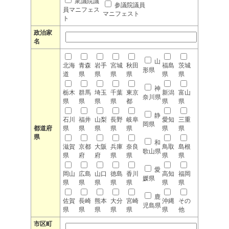
衆議院議
参議院議員
員マニフェス
マニフェスト
ト
政治家
名
山
北海
青森
岩手
宮城
秋田
福島
茨城
形県
道
県
県
県
県
県
県
神
栃木
群馬
埼玉
千葉
東京
新潟
富山
奈川県
県
県
県
県
都
県
県
静
石川
福井
山梨
長野
岐阜
愛知
三重
岡県
都道府
県
県
県
県
県
県
県
県
和
滋賀
京都
大阪
兵庫
奈良
鳥取
島根
歌山県
県
府
府
県
県
県
県
愛
岡山
広島
山口
徳島
香川
高知
福岡
媛県
県
県
県
県
県
県
県
鹿
佐賀
長崎
熊本
大分
宮崎
沖縄
その
児島県
県
県
県
県
県
県
他
市区町