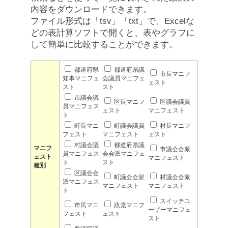
内容をダウンロードできます。
ファイル形式は「tsv」「txt」で、Excelな
どの表計算ソフトで開くと、表やグラフに
して簡単に比較することができます。
都道府県
都道府県議
市長マニフ
知事マニフェ
会議員マニフェ
ェスト
スト
スト
市議会議
区長マニフ
区議会議員
員マニフェス
ェスト
マニフェスト
ト
町長マニ
町議会議員
村長マニフ
フェスト
マニフェスト
ェスト
村議会議
都道府県議
マニフ
市議会会派
員マニフェス
会会派マニフェ
ェスト
マニフェスト
ト
スト
種別
区議会会
町議会会派
村議会会派
派マニフェス
マニフェスト
マニフェスト
ト
スイッチユ
市民マニ
政党マニフ
ーザーマニフェ
フェスト
ェスト
スト