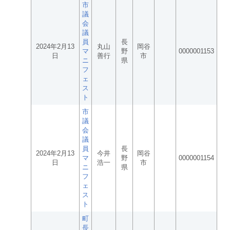
市
議
会
議
員
長
2024年2月13
丸山
岡谷
マ
野
0000001153
日
善行
市
ニ
県
フ
ェ
ス
ト
市
議
会
議
員
長
2024年2月13
今井
岡谷
マ
野
0000001154
日
浩一
市
ニ
県
フ
ェ
ス
ト
町
長