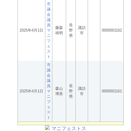
市
議
会
議
員
長
藤森
諏訪
2025年4月1日
マ
野
0000001162
靖明
市
ニ
県
フ
ェ
ス
ト
市
議
会
議
員
長
森山
諏訪
2025年4月1日
マ
野
0000001161
博美
市
ニ
県
フ
ェ
ス
ト