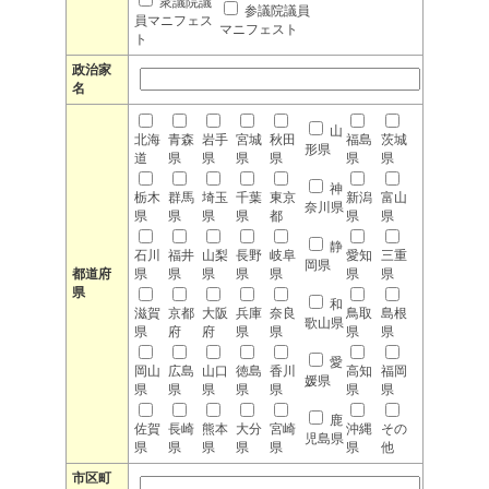
衆議院議
参議院議員
員マニフェス
マニフェスト
ト
政治家
名
山
北海
青森
岩手
宮城
秋田
福島
茨城
形県
道
県
県
県
県
県
県
神
栃木
群馬
埼玉
千葉
東京
新潟
富山
奈川県
県
県
県
県
都
県
県
静
石川
福井
山梨
長野
岐阜
愛知
三重
岡県
都道府
県
県
県
県
県
県
県
県
和
滋賀
京都
大阪
兵庫
奈良
鳥取
島根
歌山県
県
府
府
県
県
県
県
愛
岡山
広島
山口
徳島
香川
高知
福岡
媛県
県
県
県
県
県
県
県
鹿
佐賀
長崎
熊本
大分
宮崎
沖縄
その
児島県
県
県
県
県
県
県
他
市区町