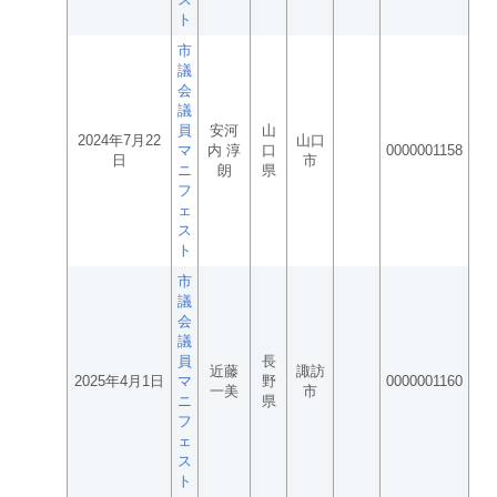
ト
市
議
会
議
員
安河
山
2024年7月22
山口
マ
内 淳
口
0000001158
日
市
ニ
朗
県
フ
ェ
ス
ト
市
議
会
議
員
長
近藤
諏訪
2025年4月1日
マ
野
0000001160
一美
市
ニ
県
フ
ェ
ス
ト