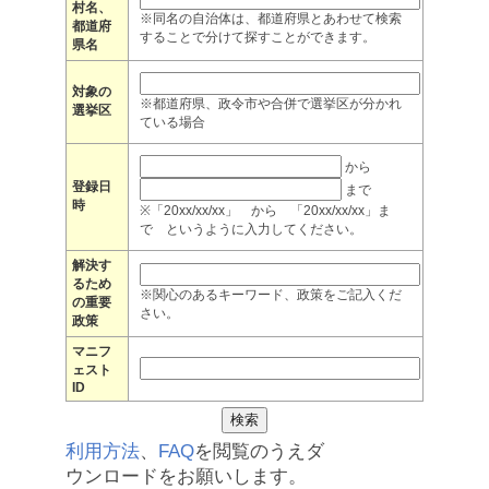
村名、
※同名の自治体は、都道府県とあわせて検索
都道府
することで分けて探すことができます。
県名
対象の
※都道府県、政令市や合併で選挙区が分かれ
選挙区
ている場合
から
登録日
まで
時
※「20xx/xx/xx」 から 「20xx/xx/xx」ま
で というように入力してください。
解決す
るため
※関心のあるキーワード、政策をご記入くだ
の重要
さい。
政策
マニフ
ェスト
ID
利用方法
、
FAQ
を閲覧のうえダ
ウンロードをお願いします。