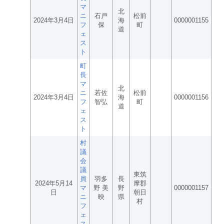
マ
北
ニ
石戸
松前
2024年3月4日
海
0000001155
フ
保
町
道
ェ
ス
ト
町
長
マ
北
ニ
若佐
松前
2024年3月4日
海
0000001156
フ
智弘
町
道
ェ
ス
ト
村
議
会
議
東筑
員
羽多
長
2024年5月14
摩郡
マ
野 美
野
0000001157
日
朝日
ニ
映
県
村
フ
ェ
ス