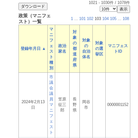
1021
-
1030
件 /
1078
件
政策（マニフェ
1
...
101
102
103
104
105
...
108
スト）一覧
マ
対
ニ
象
フ
対象
の
対象
ェ
政治
の
マニフェス
登録年月日 ▲
都
の選
ス
家名
自治
トID
道
挙区
ト
体名
府
種
県
別
市
議
会
議
員
笠原
長
2024年2月13
岡谷
マ
征三
野
0000001152
日
市
ニ
郎
県
フ
ェ
ス
ト