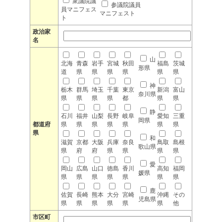
衆議院議
参議院議員
員マニフェス
マニフェスト
ト
政治家
名
山
北海
青森
岩手
宮城
秋田
福島
茨城
形県
道
県
県
県
県
県
県
神
栃木
群馬
埼玉
千葉
東京
新潟
富山
奈川県
県
県
県
県
都
県
県
静
石川
福井
山梨
長野
岐阜
愛知
三重
岡県
都道府
県
県
県
県
県
県
県
県
和
滋賀
京都
大阪
兵庫
奈良
鳥取
島根
歌山県
県
府
府
県
県
県
県
愛
岡山
広島
山口
徳島
香川
高知
福岡
媛県
県
県
県
県
県
県
県
鹿
佐賀
長崎
熊本
大分
宮崎
沖縄
その
児島県
県
県
県
県
県
県
他
市区町