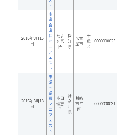
ス
ト
市
議
会
議
員
たま
愛
千
2015年3月15
名古
マ
き真
知
種
0000000023
日
屋市
ニ
悟
県
区
フ
ェ
ス
ト
市
議
会
議
神
員
小田
川崎
2015年3月18
奈
マ
理恵
市幸
0000000031
日
川
ニ
子
区
県
フ
ェ
ス
ト