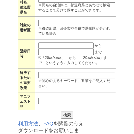
村名、
※同名の自治体は、都道府県とあわせて検索
都道府
することで分けて探すことができます。
県名
対象の
※都道府県、政令市や合併で選挙区が分かれ
選挙区
ている場合
から
登録日
まで
時
※「20xx/xx/xx」 から 「20xx/xx/xx」ま
で というように入力してください。
解決す
るため
※関心のあるキーワード、政策をご記入くだ
の重要
さい。
政策
マニフ
ェスト
ID
利用方法
、
FAQ
を閲覧のうえ
ダウンロードをお願いしま