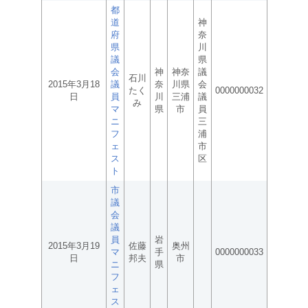
都
道
神
府
奈
県
川
議
県
会
神
神奈
議
石川
2015年3月18
議
奈
川県
会
たく
0000000032
日
員
川
三浦
議
み
マ
県
市
員
ニ
三
フ
浦
ェ
市
ス
区
ト
市
議
会
議
員
岩
2015年3月19
佐藤
奥州
マ
手
0000000033
日
邦夫
市
ニ
県
フ
ェ
ス