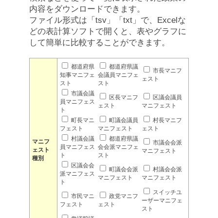
内容をダウンロードできます。
ファイル形式は「tsv」「txt」で、Excelな
どの表計算ソフトで開くと、表やグラフに
して簡単に比較することができます。
都道府県
都道府県議
市長マニフ
知事マニフェ
会議員マニフェ
ェスト
スト
スト
市議会議
区長マニフ
区議会議員
員マニフェス
ェスト
マニフェスト
ト
町長マニ
町議会議員
村長マニフ
フェスト
マニフェスト
ェスト
村議会議
都道府県議
マニフ
市議会会派
員マニフェス
会会派マニフェ
ェスト
マニフェスト
ト
スト
種別
区議会会
町議会会派
村議会会派
派マニフェス
マニフェスト
マニフェスト
ト
スイッチユ
市民マニ
政党マニフ
ーザーマニフェ
フェスト
ェスト
スト