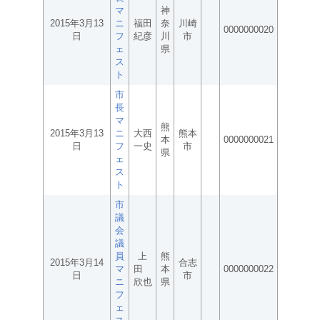
マ
神
2015年3月13
ニ
福田
奈
川崎
0000000020
日
フ
紀彦
川
市
ェ
県
ス
ト
市
長
マ
熊
2015年3月13
ニ
大西
熊本
本
0000000021
日
フ
一史
市
県
ェ
ス
ト
市
議
会
議
員
上
熊
2015年3月14
合志
マ
田
本
0000000022
日
市
ニ
欣也
県
フ
ェ