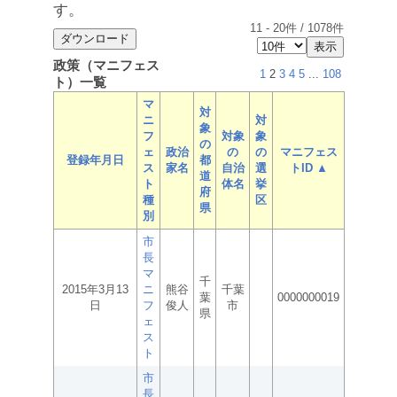
す。
11
-
20
件 /
1078
件
政策（マニフェス
1
2
3
4
5
...
108
ト）一覧
マ
対
ニ
対
象
フ
対象
象
の
ェ
政治
の
の
マニフェス
登録年月日
都
ス
家名
自治
選
トID ▲
道
ト
体名
挙
府
種
区
県
別
市
長
マ
千
2015年3月13
ニ
熊谷
千葉
葉
0000000019
日
フ
俊人
市
県
ェ
ス
ト
市
長