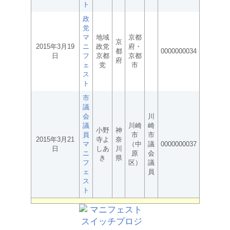
ト
政
党
マ
地域
京都
京
2015年3月19
ニ
政党
府・
都
0000000034
日
フ
京都
京都
府
ェ
党
市
ス
ト
市
議
会
川
議
川崎
崎
小野
神
員
市
市
2015年3月21
寺よ
奈
マ
（中
議
0000000037
日
しあ
川
ニ
原
会
き
県
フ
区）
議
ェ
員
ス
ト