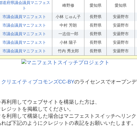
都道府県議会議員マニフェス
峰野修
愛知県
愛知県
ト
市議会議員マニフェスト
小林 じゅん子
長野県
安曇野市
市議会議員マニフェスト
中村 芳朗
長野県
安曇野市
市議会議員マニフェスト
一志信一郎
長野県
安曇野市
市議会議員マニフェスト
小林 陽子
長野県
安曇野市
市議会議員マニフェスト
竹内 秀太郎
長野県
安曇野市
、
クリエイティブコモンズCC-BY
のライセンスでオープンデ
を再利用してウェブサイトを構築した方は、
クレジットを掲載してください。
タを利用して構築した場合はマニフェストスイッチへリンク
あれば下記のようにクレジットの表記をお願いいたします。