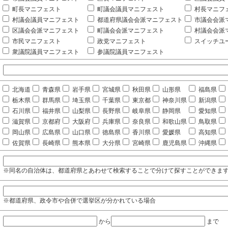
町長マニフェスト
町議会議員マニフェスト
村長マニフ
村議会議員マニフェスト
都道府県議会会派マニフェスト
市議会会派
区議会会派マニフェスト
町議会会派マニフェスト
村議会会派
市民マニフェスト
政党マニフェスト
スイッチユ
衆議院議員マニフェスト
参議院議員マニフェスト
北海道
青森県
岩手県
宮城県
秋田県
山形県
福島県
栃木県
群馬県
埼玉県
千葉県
東京都
神奈川県
新潟県
石川県
福井県
山梨県
長野県
岐阜県
静岡県
愛知県
滋賀県
京都府
大阪府
兵庫県
奈良県
和歌山県
鳥取県
岡山県
広島県
山口県
徳島県
香川県
愛媛県
高知県
佐賀県
長崎県
熊本県
大分県
宮崎県
鹿児島県
沖縄県
※同名の自治体は、都道府県とあわせて検索することで分けて探すことができま
※都道府県、政令市や合併で選挙区が分かれている場合
から
まで