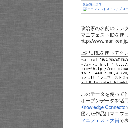
政治家の名前
政治家の名前のリンク
マニフェストIDを使
http://www.maniken.j
上記URLを使ってク
このデータを使って
オープンデータを活
Knowledge Connector
優れた作品はマニフ
マニフェスト大賞
で