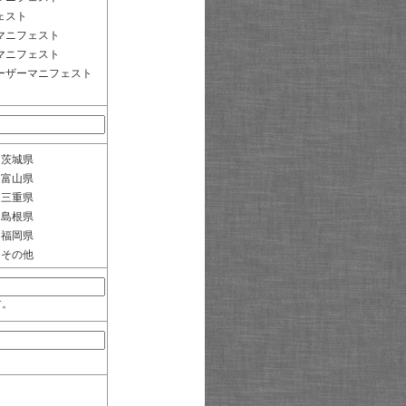
ェスト
マニフェスト
マニフェスト
ーザーマニフェスト
茨城県
富山県
三重県
島根県
福岡県
その他
す。