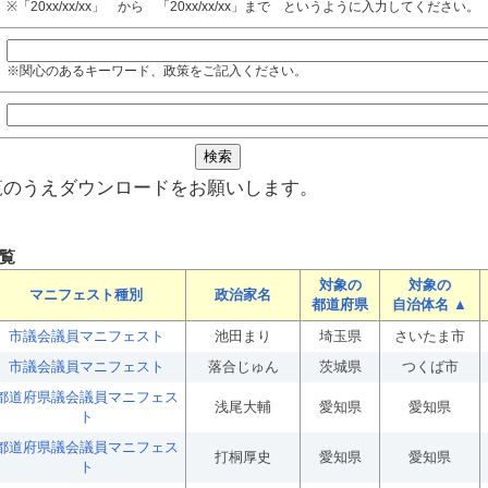
※「20xx/xx/xx」 から 「20xx/xx/xx」まで というように入力してください。
※関心のあるキーワード、政策をご記入ください。
覧のうえダウンロードをお願いします。
覧
対象の
対象の
マニフェスト種別
政治家名
都道府県
自治体名 ▲
市議会議員マニフェスト
池田まり
埼玉県
さいたま市
市議会議員マニフェスト
落合じゅん
茨城県
つくば市
都道府県議会議員マニフェス
浅尾大輔
愛知県
愛知県
ト
都道府県議会議員マニフェス
打桐厚史
愛知県
愛知県
ト