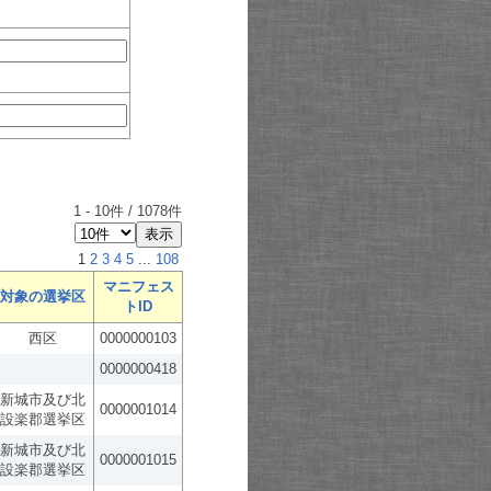
1
-
10
件 /
1078
件
1
2
3
4
5
...
108
マニフェス
対象の選挙区
トID
西区
0000000103
0000000418
新城市及び北
0000001014
設楽郡選挙区
新城市及び北
0000001015
設楽郡選挙区