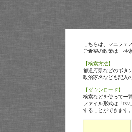
こちらは、マニフェ
ご希望の政策は、検
【検索方法】
都道府県などのボタ
政治家名なども記入
【ダウンロード】
検索などを使って一
ファイル形式は「tsv
することができます