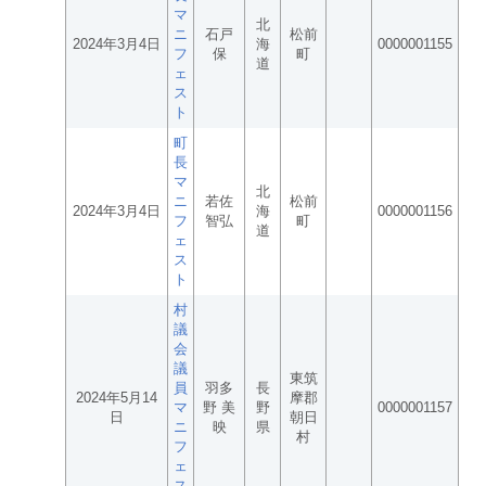
マ
北
ニ
石戸
松前
2024年3月4日
海
0000001155
フ
保
町
道
ェ
ス
ト
町
長
マ
北
ニ
若佐
松前
2024年3月4日
海
0000001156
フ
智弘
町
道
ェ
ス
ト
村
議
会
議
東筑
員
羽多
長
2024年5月14
摩郡
マ
野 美
野
0000001157
日
朝日
ニ
映
県
村
フ
ェ
ス