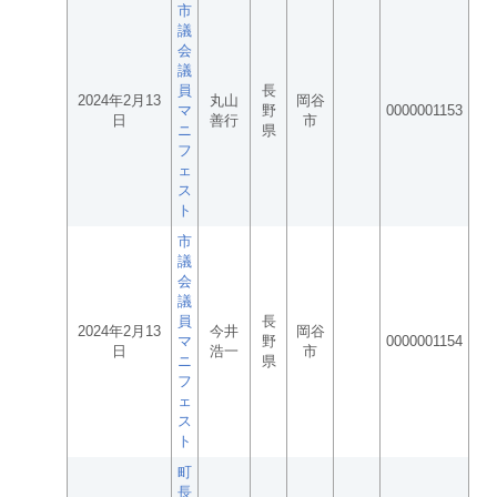
市
議
会
議
員
長
2024年2月13
丸山
岡谷
マ
野
0000001153
日
善行
市
ニ
県
フ
ェ
ス
ト
市
議
会
議
員
長
2024年2月13
今井
岡谷
マ
野
0000001154
日
浩一
市
ニ
県
フ
ェ
ス
ト
町
長