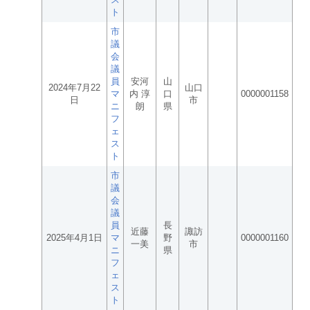
ト
市
議
会
議
員
安河
山
2024年7月22
山口
マ
内 淳
口
0000001158
日
市
ニ
朗
県
フ
ェ
ス
ト
市
議
会
議
員
長
近藤
諏訪
2025年4月1日
マ
野
0000001160
一美
市
ニ
県
フ
ェ
ス
ト