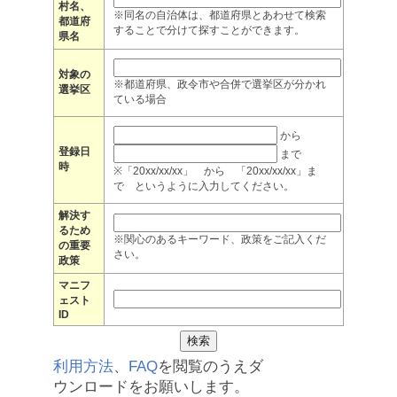
村名、
※同名の自治体は、都道府県とあわせて検索
都道府
することで分けて探すことができます。
県名
対象の
※都道府県、政令市や合併で選挙区が分かれ
選挙区
ている場合
から
登録日
まで
時
※「20xx/xx/xx」 から 「20xx/xx/xx」ま
で というように入力してください。
解決す
るため
※関心のあるキーワード、政策をご記入くだ
の重要
さい。
政策
マニフ
ェスト
ID
利用方法
、
FAQ
を閲覧のうえダ
ウンロードをお願いします。