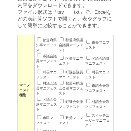
内容をダウンロードできます。
ファイル形式は「tsv」「txt」で、Excelな
どの表計算ソフトで開くと、表やグラフに
して簡単に比較することができます。
都道府県
都道府県議
市長マニフ
知事マニフェ
会議員マニフェ
ェスト
スト
スト
市議会議
区長マニフ
区議会議員
員マニフェス
ェスト
マニフェスト
ト
町長マニ
町議会議員
村長マニフ
フェスト
マニフェスト
ェスト
村議会議
都道府県議
マニフ
市議会会派
員マニフェス
会会派マニフェ
ェスト
マニフェスト
ト
スト
種別
区議会会
町議会会派
村議会会派
派マニフェス
マニフェスト
マニフェスト
ト
スイッチユ
市民マニ
政党マニフ
ーザーマニフェ
フェスト
ェスト
スト