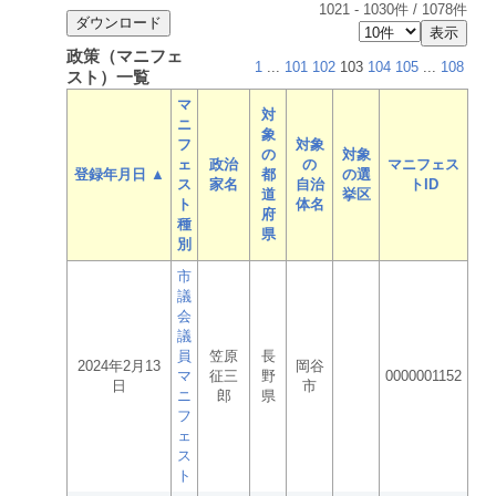
1021
-
1030
件 /
1078
件
政策（マニフェ
1
...
101
102
103
104
105
...
108
スト）一覧
マ
対
ニ
象
フ
対象
の
対象
ェ
政治
の
マニフェス
登録年月日 ▲
都
の選
ス
家名
自治
トID
道
挙区
ト
体名
府
種
県
別
市
議
会
議
員
笠原
長
2024年2月13
岡谷
マ
征三
野
0000001152
日
市
ニ
郎
県
フ
ェ
ス
ト