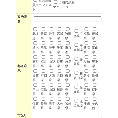
衆議院議
参議院議員
員マニフェス
マニフェスト
ト
政治家
名
山
北海
青森
岩手
宮城
秋田
福島
茨城
形県
道
県
県
県
県
県
県
神
栃木
群馬
埼玉
千葉
東京
新潟
富山
奈川県
県
県
県
県
都
県
県
静
石川
福井
山梨
長野
岐阜
愛知
三重
岡県
都道府
県
県
県
県
県
県
県
県
和
滋賀
京都
大阪
兵庫
奈良
鳥取
島根
歌山県
県
府
府
県
県
県
県
愛
岡山
広島
山口
徳島
香川
高知
福岡
媛県
県
県
県
県
県
県
県
鹿
佐賀
長崎
熊本
大分
宮崎
沖縄
その
児島県
県
県
県
県
県
県
他
市区町