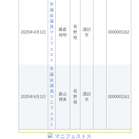
市
議
会
議
員
長
藤森
諏訪
2025年4月1日
マ
野
0000001162
靖明
市
ニ
県
フ
ェ
ス
ト
市
議
会
議
員
長
森山
諏訪
2025年4月1日
マ
野
0000001161
博美
市
ニ
県
フ
ェ
ス
ト