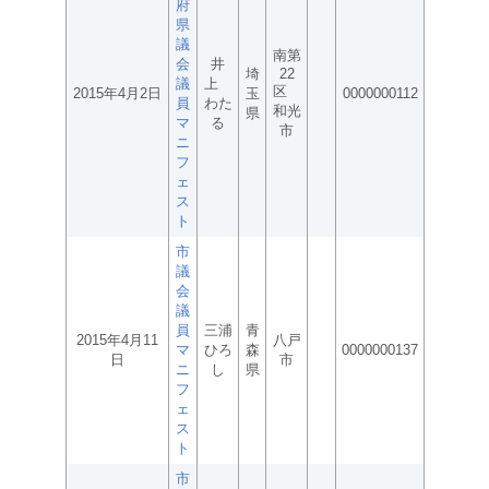
府
県
議
南第
会
井
埼
22
議
上
区
2015年4月2日
玉
0000000112
員
わた
和光
県
マ
る
市
ニ
フ
ェ
ス
ト
市
議
会
議
員
三浦
青
2015年4月11
八戸
マ
ひろ
森
0000000137
日
市
ニ
し
県
フ
ェ
ス
ト
市