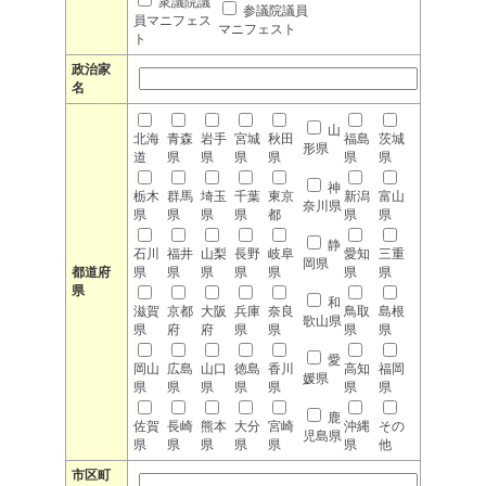
衆議院議
参議院議員
員マニフェス
マニフェスト
ト
政治家
名
山
北海
青森
岩手
宮城
秋田
福島
茨城
形県
道
県
県
県
県
県
県
神
栃木
群馬
埼玉
千葉
東京
新潟
富山
奈川県
県
県
県
県
都
県
県
静
石川
福井
山梨
長野
岐阜
愛知
三重
岡県
都道府
県
県
県
県
県
県
県
県
和
滋賀
京都
大阪
兵庫
奈良
鳥取
島根
歌山県
県
府
府
県
県
県
県
愛
岡山
広島
山口
徳島
香川
高知
福岡
媛県
県
県
県
県
県
県
県
鹿
佐賀
長崎
熊本
大分
宮崎
沖縄
その
児島県
県
県
県
県
県
県
他
市区町