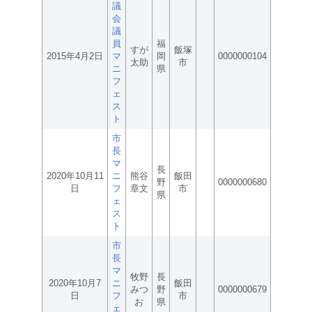
議
会
議
員
福
すが
飯塚
2015年4月2日
マ
岡
0000000104
太助
市
ニ
県
フ
ェ
ス
ト
市
長
マ
長
2020年10月11
ニ
熊谷
飯田
野
0000000680
日
フ
章文
市
県
ェ
ス
ト
市
長
マ
牧野
長
2020年10月7
ニ
飯田
みつ
野
0000000679
日
フ
市
お
県
ェ