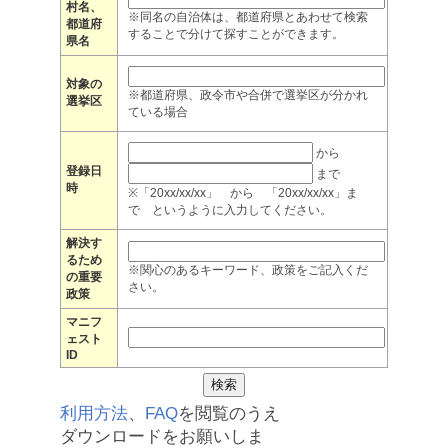
村名、
※同名の自治体は、都道府県とあわせて検索
都道府
することで分けて探すことができます。
県名
対象の
※都道府県、政令市や合併で選挙区が分かれ
選挙区
ている場合
から
登録日
まで
時
※「20xx/xx/xx」 から 「20xx/xx/xx」ま
で というように入力してください。
解決す
るため
※関心のあるキーワード、政策をご記入くだ
の重要
さい。
政策
マニフ
ェスト
ID
利用方法
、
FAQ
を閲覧のうえ
ダウンロードをお願いしま