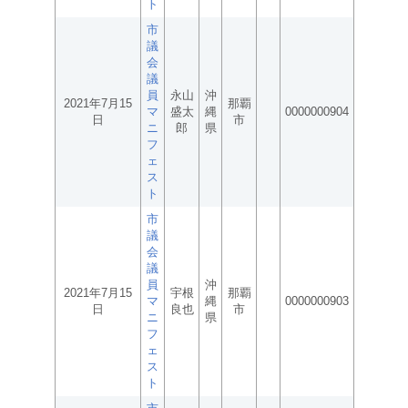
ト
市
議
会
議
員
永山
沖
2021年7月15
那覇
マ
盛太
縄
0000000904
日
市
ニ
郎
県
フ
ェ
ス
ト
市
議
会
議
員
沖
2021年7月15
宇根
那覇
マ
縄
0000000903
日
良也
市
ニ
県
フ
ェ
ス
ト