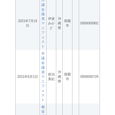
市
議
会
議
員
伊波
沖
2021年7月15
那覇
マ
みか
縄
0000000902
日
市
ニ
ど
県
フ
ェ
ス
ト
市
議
会
議
員
沖
前泊
那覇
2021年6月1日
マ
縄
0000000728
美紀
市
ニ
県
フ
ェ
ス
ト
都
道