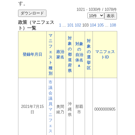
す。
1021
-
1030
件 /
1078
件
政策（マニフェス
1
...
101
102
103
104
105
...
108
ト）一覧
マ
対
ニ
対
象
対象
フ
象
の
の
ェ
政治
の
マニフェス
登録年月日
都
自治
ス
家名
選
トID
道
体名
ト
挙
府
▲
種
区
県
別
市
議
会
議
員
沖
2021年7月15
奥間
那覇
マ
縄
0000000905
日
綾乃
市
ニ
県
フ
ェ
ス