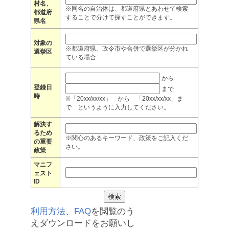
村名、
※同名の自治体は、都道府県とあわせて検索
都道府
することで分けて探すことができます。
県名
対象の
※都道府県、政令市や合併で選挙区が分かれ
選挙区
ている場合
から
登録日
まで
時
※「20xx/xx/xx」 から 「20xx/xx/xx」ま
で というように入力してください。
解決す
るため
※関心のあるキーワード、政策をご記入くだ
の重要
さい。
政策
マニフ
ェスト
ID
利用方法
、
FAQ
を閲覧のう
えダウンロードをお願いし