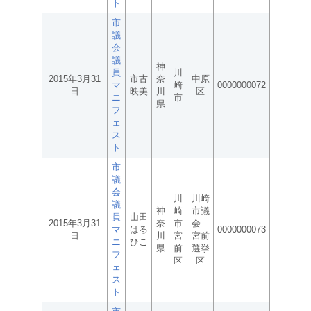
ト
市
議
会
議
神
員
川
2015年3月31
市古
奈
中原
マ
崎
0000000072
日
映美
川
区
ニ
市
県
フ
ェ
ス
ト
市
議
会
川
川崎
議
神
崎
市議
員
山田
2015年3月31
奈
市
会
マ
はる
0000000073
日
川
宮
宮前
ニ
ひこ
県
前
選挙
フ
区
区
ェ
ス
ト