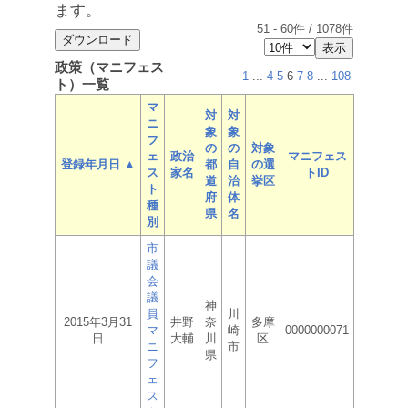
ます。
51
-
60
件 /
1078
件
政策（マニフェス
1
...
4
5
6
7
8
...
108
ト）一覧
マ
対
対
ニ
象
象
フ
の
の
対象
ェ
政治
マニフェス
登録年月日 ▲
都
自
の選
ス
家名
トID
道
治
挙区
ト
府
体
種
県
名
別
市
議
会
議
神
員
川
2015年3月31
井野
奈
多摩
マ
崎
0000000071
日
大輔
川
区
ニ
市
県
フ
ェ
ス