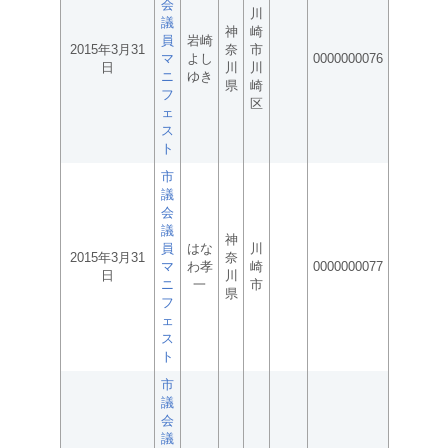
会
川
議
神
崎
員
岩崎
2015年3月31
奈
市
マ
よし
0000000076
日
川
川
ニ
ゆき
県
崎
フ
区
ェ
ス
ト
市
議
会
議
神
員
はな
川
2015年3月31
奈
マ
わ孝
崎
0000000077
日
川
ニ
一
市
県
フ
ェ
ス
ト
市
議
会
議