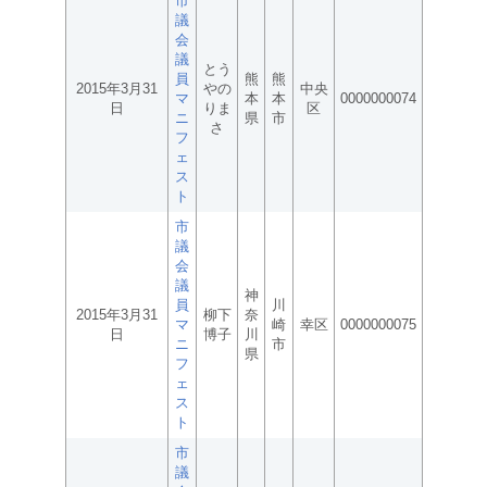
市
議
会
議
とう
員
熊
熊
2015年3月31
やの
中央
マ
本
本
0000000074
日
りま
区
ニ
県
市
さ
フ
ェ
ス
ト
市
議
会
議
神
員
川
2015年3月31
柳下
奈
マ
崎
幸区
0000000075
日
博子
川
ニ
市
県
フ
ェ
ス
ト
市
議