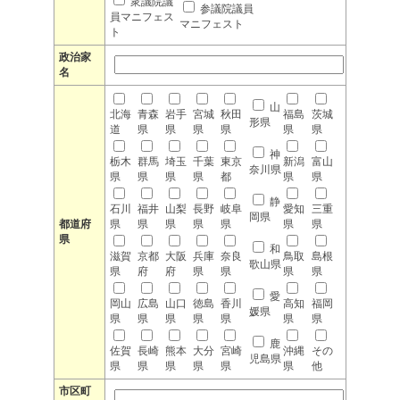
衆議院議
参議院議員
員マニフェス
マニフェスト
ト
政治家
名
山
北海
青森
岩手
宮城
秋田
福島
茨城
形県
道
県
県
県
県
県
県
神
栃木
群馬
埼玉
千葉
東京
新潟
富山
奈川県
県
県
県
県
都
県
県
静
石川
福井
山梨
長野
岐阜
愛知
三重
岡県
都道府
県
県
県
県
県
県
県
県
和
滋賀
京都
大阪
兵庫
奈良
鳥取
島根
歌山県
県
府
府
県
県
県
県
愛
岡山
広島
山口
徳島
香川
高知
福岡
媛県
県
県
県
県
県
県
県
鹿
佐賀
長崎
熊本
大分
宮崎
沖縄
その
児島県
県
県
県
県
県
県
他
市区町