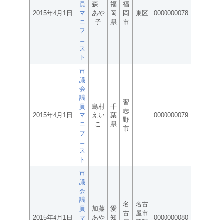
員
森
福
福
2015年4月1日
マ
あや
岡
岡
東区
0000000078
ニ
子
県
市
フ
ェ
ス
ト
市
議
会
議
習
員
島村
千
志
2015年4月1日
マ
えい
葉
0000000079
野
ニ
こ
県
市
フ
ェ
ス
ト
市
議
会
議
名
名古
員
加藤
愛
古
屋市
2015年4月1日
マ
あや
知
0000000080