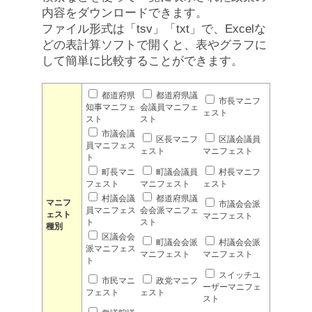
内容をダウンロードできます。
ファイル形式は「tsv」「txt」で、Excelな
どの表計算ソフトで開くと、表やグラフに
して簡単に比較することができます。
都道府県
都道府県議
市長マニフ
知事マニフェ
会議員マニフェ
ェスト
スト
スト
市議会議
区長マニフ
区議会議員
員マニフェス
ェスト
マニフェスト
ト
町長マニ
町議会議員
村長マニフ
フェスト
マニフェスト
ェスト
村議会議
都道府県議
マニフ
市議会会派
員マニフェス
会会派マニフェ
ェスト
マニフェスト
ト
スト
種別
区議会会
町議会会派
村議会会派
派マニフェス
マニフェスト
マニフェスト
ト
スイッチユ
市民マニ
政党マニフ
ーザーマニフェ
フェスト
ェスト
スト