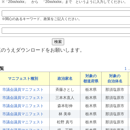
※「20xx/xx/xx」 から 「20xx/xx/xx」まで というように入力してください。
※関心のあるキーワード、政策をご記入ください。
覧のうえダウンロードをお願いします。
覧
1
..
対象の
対象の
マニフェスト種別
政治家名
都道府県
自治体名
市議会議員マニフェスト
斉藤さとし
栃木県
那須塩原市
市議会議員マニフェスト
三本木直人
栃木県
那須塩原市
市議会議員マニフェスト
森本彰伸
栃木県
那須塩原市
市議会議員マニフェスト
林 美幸
栃木県
那須塩原市
市議会議員マニフェスト
松野 真弓
栃木県
那須塩原市