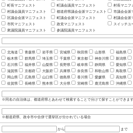
町長マニフェスト
町議会議員マニフェスト
村長マニフ
村議会議員マニフェスト
都道府県議会会派マニフェスト
市議会会派
区議会会派マニフェスト
町議会会派マニフェスト
村議会会派
市民マニフェスト
政党マニフェスト
スイッチユ
衆議院議員マニフェスト
参議院議員マニフェスト
北海道
青森県
岩手県
宮城県
秋田県
山形県
福島県
栃木県
群馬県
埼玉県
千葉県
東京都
神奈川県
新潟県
石川県
福井県
山梨県
長野県
岐阜県
静岡県
愛知県
滋賀県
京都府
大阪府
兵庫県
奈良県
和歌山県
鳥取県
岡山県
広島県
山口県
徳島県
香川県
愛媛県
高知県
佐賀県
長崎県
熊本県
大分県
宮崎県
鹿児島県
沖縄県
※同名の自治体は、都道府県とあわせて検索することで分けて探すことができま
※都道府県、政令市や合併で選挙区が分かれている場合
から
まで