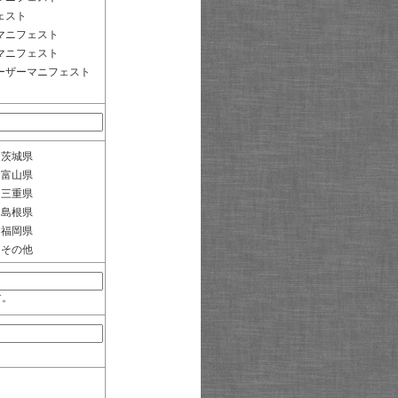
ェスト
マニフェスト
マニフェスト
ーザーマニフェスト
茨城県
富山県
三重県
島根県
福岡県
その他
す。