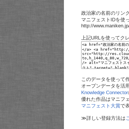
政治家の名前のリンク
マニフェストIDを使
http://www.maniken.j
上記URLを使ってク
このデータを使って
オープンデータを活
Knowledge Connector
優れた作品はマニフ
マニフェスト大賞
で
≫詳しい登録方法は