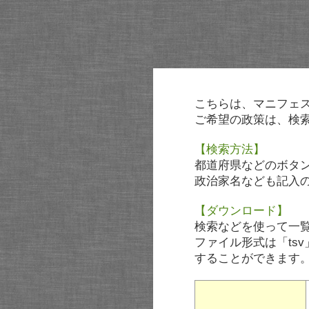
こちらは、マニフェ
ご希望の政策は、検
【検索方法】
都道府県などのボタ
政治家名なども記入
【ダウンロード】
検索などを使って一
ファイル形式は「tsv
することができます