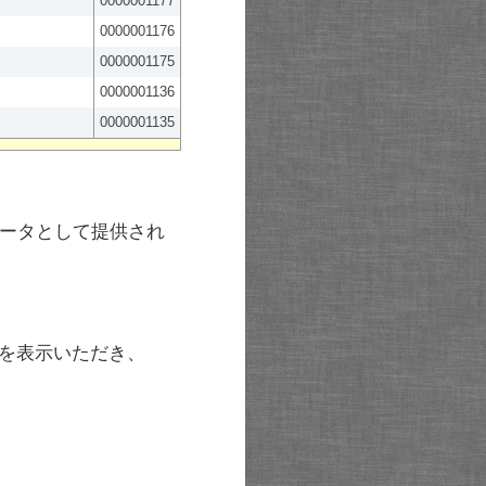
0000001177
0000001176
0000001175
0000001136
0000001135
ータとして提供され
を表示いただき、