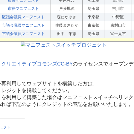
市長マニフェスト
中原恵人
埼玉県
吉川市
市長マニフェスト
戸張胤茂
埼玉県
吉川市
区議会議員マニフェスト
森たかゆき
東京都
中野区
市議会議員マニフェスト
佐藤まさたか
東京都
東村山市
市議会議員マニフェスト
田中 栄志
埼玉県
富士見市
、
クリエイティブコモンズCC-BY
のライセンスでオープンデ
を再利用してウェブサイトを構築した方は、
クレジットを掲載してください。
タを利用して構築した場合はマニフェストスイッチへリンク
あれば下記のようにクレジットの表記をお願いいたします。