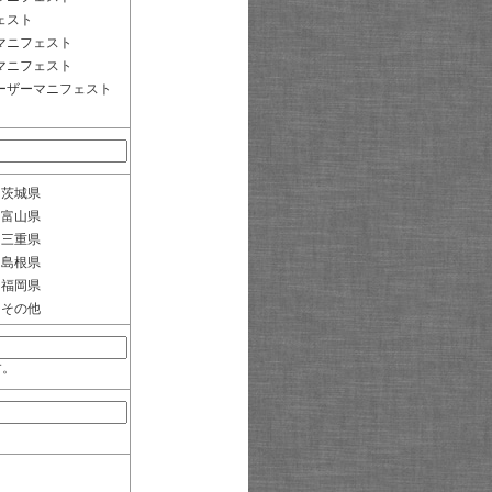
ェスト
マニフェスト
マニフェスト
ーザーマニフェスト
茨城県
富山県
三重県
島根県
福岡県
その他
す。