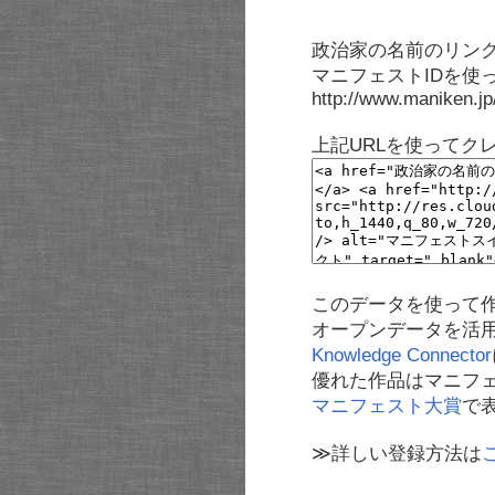
政治家の名前のリンク
マニフェストIDを使
http://www.maniken.j
上記URLを使ってク
このデータを使って
オープンデータを活
Knowledge Connector
優れた作品はマニフ
マニフェスト大賞
で
≫詳しい登録方法は