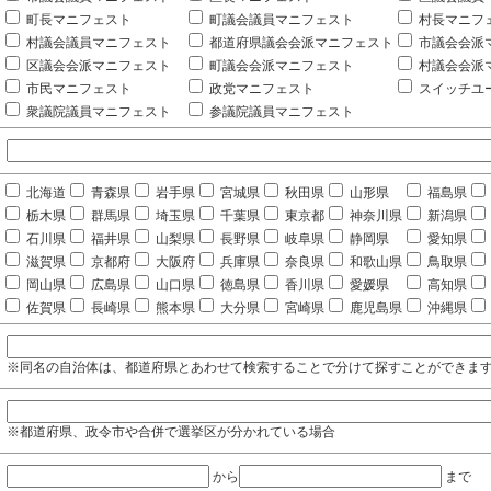
町長マニフェスト
町議会議員マニフェスト
村長マニフ
村議会議員マニフェスト
都道府県議会会派マニフェスト
市議会会派
区議会会派マニフェスト
町議会会派マニフェスト
村議会会派
市民マニフェスト
政党マニフェスト
スイッチユ
衆議院議員マニフェスト
参議院議員マニフェスト
北海道
青森県
岩手県
宮城県
秋田県
山形県
福島県
栃木県
群馬県
埼玉県
千葉県
東京都
神奈川県
新潟県
石川県
福井県
山梨県
長野県
岐阜県
静岡県
愛知県
滋賀県
京都府
大阪府
兵庫県
奈良県
和歌山県
鳥取県
岡山県
広島県
山口県
徳島県
香川県
愛媛県
高知県
佐賀県
長崎県
熊本県
大分県
宮崎県
鹿児島県
沖縄県
※同名の自治体は、都道府県とあわせて検索することで分けて探すことができま
※都道府県、政令市や合併で選挙区が分かれている場合
から
まで