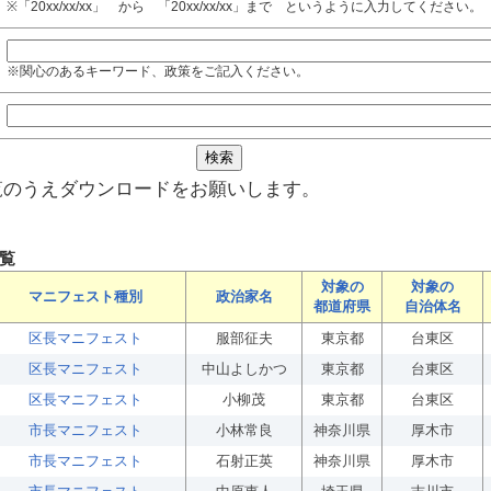
※「20xx/xx/xx」 から 「20xx/xx/xx」まで というように入力してください。
※関心のあるキーワード、政策をご記入ください。
覧のうえダウンロードをお願いします。
覧
対象の
対象の
マニフェスト種別
政治家名
都道府県
自治体名
区長マニフェスト
服部征夫
東京都
台東区
区長マニフェスト
中山よしかつ
東京都
台東区
区長マニフェスト
小柳茂
東京都
台東区
市長マニフェスト
小林常良
神奈川県
厚木市
市長マニフェスト
石射正英
神奈川県
厚木市