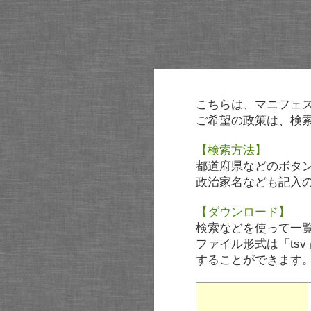
こちらは、マニフェ
ご希望の政策は、検
【検索方法】
都道府県などのボタ
政治家名なども記入
【ダウンロード】
検索などを使って一
ファイル形式は「tsv
することができます