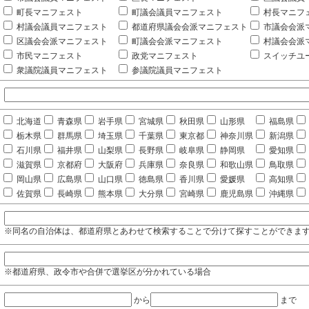
町長マニフェスト
町議会議員マニフェスト
村長マニフ
村議会議員マニフェスト
都道府県議会会派マニフェスト
市議会会派
区議会会派マニフェスト
町議会会派マニフェスト
村議会会派
市民マニフェスト
政党マニフェスト
スイッチユ
衆議院議員マニフェスト
参議院議員マニフェスト
北海道
青森県
岩手県
宮城県
秋田県
山形県
福島県
栃木県
群馬県
埼玉県
千葉県
東京都
神奈川県
新潟県
石川県
福井県
山梨県
長野県
岐阜県
静岡県
愛知県
滋賀県
京都府
大阪府
兵庫県
奈良県
和歌山県
鳥取県
岡山県
広島県
山口県
徳島県
香川県
愛媛県
高知県
佐賀県
長崎県
熊本県
大分県
宮崎県
鹿児島県
沖縄県
※同名の自治体は、都道府県とあわせて検索することで分けて探すことができま
※都道府県、政令市や合併で選挙区が分かれている場合
から
まで