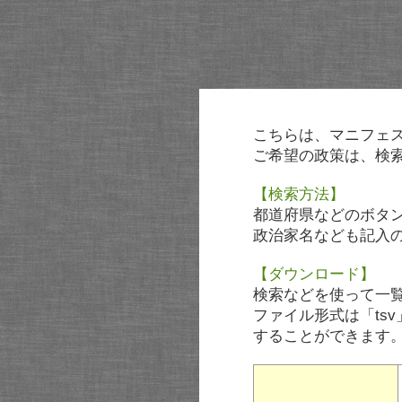
こちらは、マニフェ
ご希望の政策は、検
【検索方法】
都道府県などのボタ
政治家名なども記入
【ダウンロード】
検索などを使って一
ファイル形式は「tsv
することができます