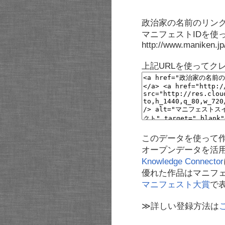
政治家の名前のリンク
マニフェストIDを使
http://www.maniken.j
上記URLを使ってク
このデータを使って
オープンデータを活
Knowledge Connector
優れた作品はマニフ
マニフェスト大賞
で
≫詳しい登録方法は