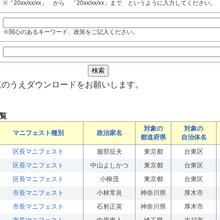
※「20xx/xx/xx」 から 「20xx/xx/xx」まで というように入力してください。
※関心のあるキーワード、政策をご記入ください。
覧のうえダウンロードをお願いします。
覧
対象の
対象の
マニフェスト種別
政治家名
都道府県
自治体名
区長マニフェスト
服部征夫
東京都
台東区
区長マニフェスト
中山よしかつ
東京都
台東区
区長マニフェスト
小柳茂
東京都
台東区
市長マニフェスト
小林常良
神奈川県
厚木市
市長マニフェスト
石射正英
神奈川県
厚木市