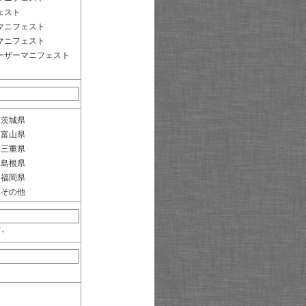
ェスト
マニフェスト
マニフェスト
ーザーマニフェスト
茨城県
富山県
三重県
島根県
福岡県
その他
す。