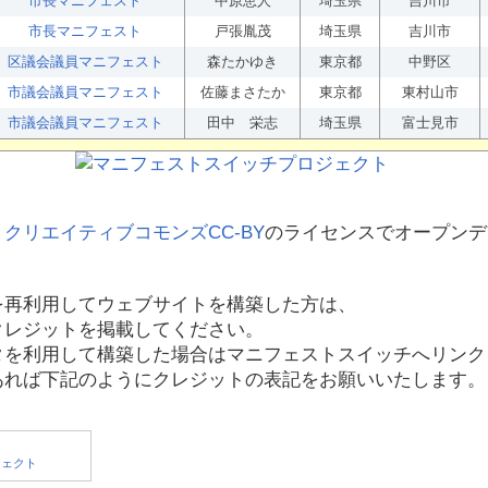
市長マニフェスト
中原恵人
埼玉県
吉川市
市長マニフェスト
戸張胤茂
埼玉県
吉川市
区議会議員マニフェスト
森たかゆき
東京都
中野区
市議会議員マニフェスト
佐藤まさたか
東京都
東村山市
市議会議員マニフェスト
田中 栄志
埼玉県
富士見市
、
クリエイティブコモンズCC-BY
のライセンスでオープンデ
を再利用してウェブサイトを構築した方は、
クレジットを掲載してください。
タを利用して構築した場合はマニフェストスイッチへリンク
あれば下記のようにクレジットの表記をお願いいたします。