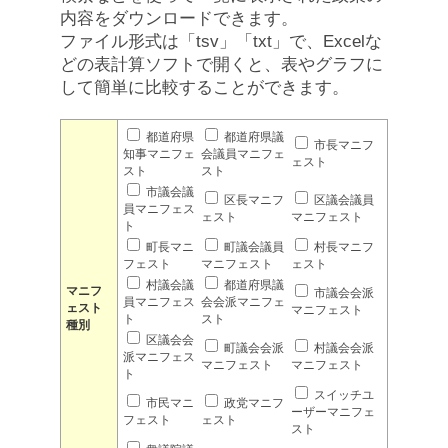
内容をダウンロードできます。
ファイル形式は「tsv」「txt」で、Excelな
どの表計算ソフトで開くと、表やグラフに
して簡単に比較することができます。
都道府県
都道府県議
市長マニフ
知事マニフェ
会議員マニフェ
ェスト
スト
スト
市議会議
区長マニフ
区議会議員
員マニフェス
ェスト
マニフェスト
ト
町長マニ
町議会議員
村長マニフ
フェスト
マニフェスト
ェスト
村議会議
都道府県議
マニフ
市議会会派
員マニフェス
会会派マニフェ
ェスト
マニフェスト
ト
スト
種別
区議会会
町議会会派
村議会会派
派マニフェス
マニフェスト
マニフェスト
ト
スイッチユ
市民マニ
政党マニフ
ーザーマニフェ
フェスト
ェスト
スト