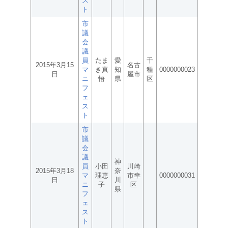
ス
ト
市
議
会
議
員
たま
愛
千
2015年3月15
名古
マ
き真
知
種
0000000023
日
屋市
ニ
悟
県
区
フ
ェ
ス
ト
市
議
会
議
神
員
小田
川崎
2015年3月18
奈
マ
理恵
市幸
0000000031
日
川
ニ
子
区
県
フ
ェ
ス
ト