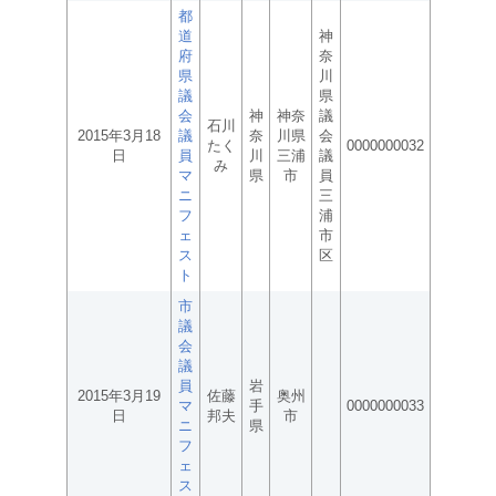
都
道
神
府
奈
県
川
議
県
会
神
神奈
議
石川
2015年3月18
議
奈
川県
会
たく
0000000032
日
員
川
三浦
議
み
マ
県
市
員
ニ
三
フ
浦
ェ
市
ス
区
ト
市
議
会
議
員
岩
2015年3月19
佐藤
奥州
マ
手
0000000033
日
邦夫
市
ニ
県
フ
ェ
ス