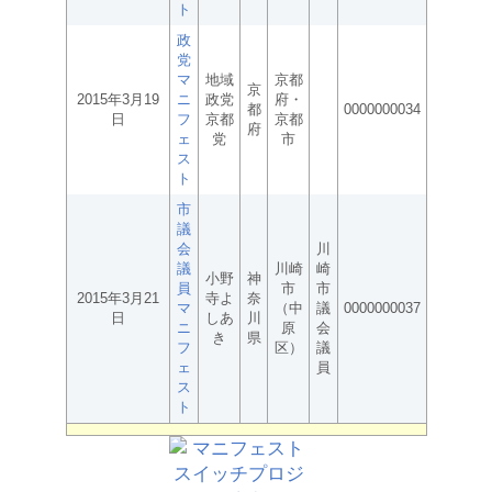
ト
政
党
マ
地域
京都
京
2015年3月19
ニ
政党
府・
都
0000000034
日
フ
京都
京都
府
ェ
党
市
ス
ト
市
議
会
川
議
川崎
崎
小野
神
員
市
市
2015年3月21
寺よ
奈
マ
（中
議
0000000037
日
しあ
川
ニ
原
会
き
県
フ
区）
議
ェ
員
ス
ト