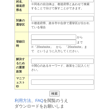
村名、
※同名の自治体は、都道府県とあわせて検索
都道府
することで分けて探すことができます。
県名
対象の
※都道府県、政令市や合併で選挙区が分かれ
選挙区
ている場合
から
登録日
まで
時
※「20xx/xx/xx」 から 「20xx/xx/xx」ま
で というように入力してください。
解決す
るため
※関心のあるキーワード、政策をご記入くだ
の重要
さい。
政策
マニフ
ェスト
ID
利用方法
、
FAQ
を閲覧のうえ
ダウンロードをお願いしま