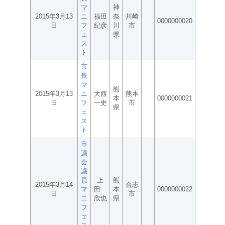
マ
神
2015年3月13
ニ
福田
奈
川崎
0000000020
日
フ
紀彦
川
市
ェ
県
ス
ト
市
長
マ
熊
2015年3月13
ニ
大西
熊本
本
0000000021
日
フ
一史
市
県
ェ
ス
ト
市
議
会
議
員
上
熊
2015年3月14
合志
マ
田
本
0000000022
日
市
ニ
欣也
県
フ
ェ