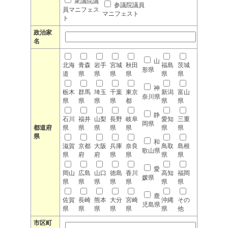
衆議院議
参議院議員
員マニフェス
マニフェスト
ト
政治家
名
山
北海
青森
岩手
宮城
秋田
福島
茨城
形県
道
県
県
県
県
県
県
神
栃木
群馬
埼玉
千葉
東京
新潟
富山
奈川県
県
県
県
県
都
県
県
静
石川
福井
山梨
長野
岐阜
愛知
三重
岡県
都道府
県
県
県
県
県
県
県
県
和
滋賀
京都
大阪
兵庫
奈良
鳥取
島根
歌山県
県
府
府
県
県
県
県
愛
岡山
広島
山口
徳島
香川
高知
福岡
媛県
県
県
県
県
県
県
県
鹿
佐賀
長崎
熊本
大分
宮崎
沖縄
その
児島県
県
県
県
県
県
県
他
市区町