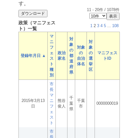
す。
11
-
20
件 /
1078
件
政策（マニフェス
1
2
3
4
5
...
108
ト）一覧
マ
対
ニ
対
象
フ
対象
象
の
ェ
政治
の
の
マニフェス
登録年月日 ▲
都
ス
家名
自治
選
トID
道
ト
体名
挙
府
種
区
県
別
市
長
マ
千
2015年3月13
ニ
熊谷
千葉
葉
0000000019
日
フ
俊人
市
県
ェ
ス
ト
市
長