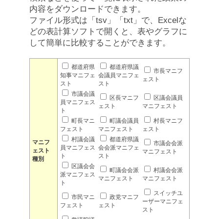
内容をダウンロードできます。
ファイル形式は「tsv」「txt」で、Excelな
どの表計算ソフトで開くと、表やグラフに
して簡単に比較することができます。
都道府県
都道府県議
市長マニフ
知事マニフェ
会議員マニフェ
ェスト
スト
スト
市議会議
区長マニフ
区議会議員
員マニフェス
ェスト
マニフェスト
ト
町長マニ
町議会議員
村長マニフ
フェスト
マニフェスト
ェスト
村議会議
都道府県議
マニフ
市議会会派
員マニフェス
会会派マニフェ
ェスト
マニフェスト
ト
スト
種別
区議会会
町議会会派
村議会会派
派マニフェス
マニフェスト
マニフェスト
ト
スイッチユ
市民マニ
政党マニフ
ーザーマニフェ
フェスト
ェスト
スト