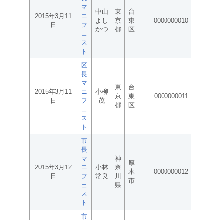
マ
中山
東
台
2015年3月11
ニ
よし
京
東
0000000010
日
フ
かつ
都
区
ェ
ス
ト
区
長
マ
東
台
2015年3月11
ニ
小柳
京
東
0000000011
日
フ
茂
都
区
ェ
ス
ト
市
長
マ
神
厚
2015年3月12
ニ
小林
奈
木
0000000012
日
フ
常良
川
市
ェ
県
ス
ト
市