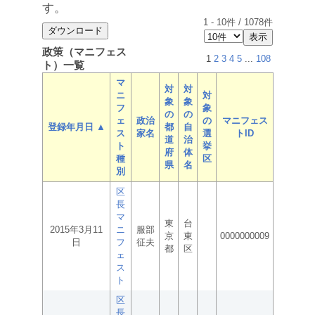
す。
1
-
10
件 /
1078
件
政策（マニフェス
1
2
3
4
5
...
108
ト）一覧
マ
対
対
ニ
対
象
象
フ
象
の
の
ェ
政治
の
マニフェス
登録年月日 ▲
都
自
ス
家名
選
トID
道
治
ト
挙
府
体
種
区
県
名
別
区
長
マ
東
台
2015年3月11
ニ
服部
京
東
0000000009
日
フ
征夫
都
区
ェ
ス
ト
区
長