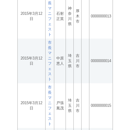
長
マ
神
厚
2015年3月12
ニ
石射
奈
木
0000000013
日
フ
正英
川
市
ェ
県
ス
ト
市
長
マ
埼
吉
2015年3月12
ニ
中原
玉
川
0000000014
日
フ
恵人
県
市
ェ
ス
ト
市
長
マ
埼
吉
2015年3月12
ニ
戸張
玉
川
0000000015
日
フ
胤茂
県
市
ェ
ス
ト