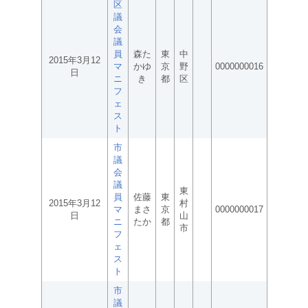
区
議
会
議
員
森た
東
中
2015年3月12
マ
かゆ
京
野
0000000016
日
ニ
き
都
区
フ
ェ
ス
ト
市
議
会
議
東
員
佐藤
東
2015年3月12
村
マ
まさ
京
0000000017
日
山
ニ
たか
都
市
フ
ェ
ス
ト
市
議