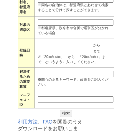
村名、
※同名の自治体は、都道府県とあわせて検索
都道府
することで分けて探すことができます。
県名
対象の
※都道府県、政令市や合併で選挙区が分かれ
選挙区
ている場合
から
登録日
まで
時
※「20xx/xx/xx」 から 「20xx/xx/xx」ま
で というように入力してください。
解決す
るため
※関心のあるキーワード、政策をご記入くだ
の重要
さい。
政策
マニフ
ェスト
ID
利用方法
、
FAQ
を閲覧のうえ
ダウンロードをお願いしま