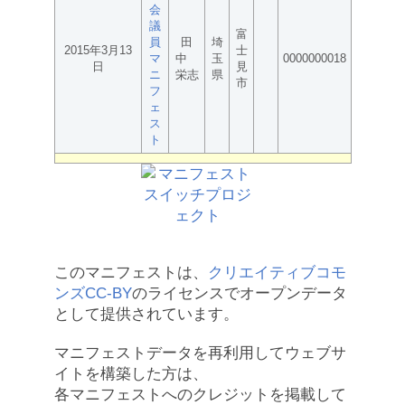
会
議
富
員
田
埼
2015年3月13
士
マ
中
玉
0000000018
日
見
ニ
栄志
県
市
フ
ェ
ス
ト
このマニフェストは、
クリエイティブコモ
ンズCC-BY
のライセンスでオープンデータ
として提供されています。
マニフェストデータを再利用してウェブサ
イトを構築した方は、
各マニフェストへのクレジットを掲載して