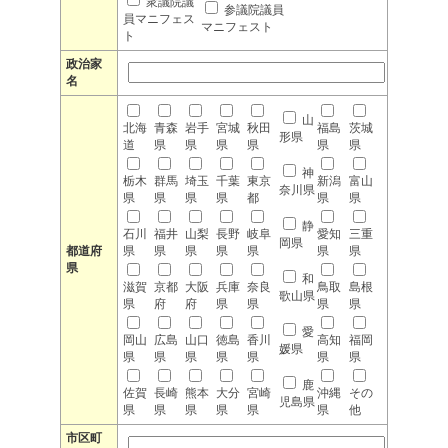
衆議院議
参議院議員
員マニフェス
マニフェスト
ト
政治家
名
山
北海
青森
岩手
宮城
秋田
福島
茨城
形県
道
県
県
県
県
県
県
神
栃木
群馬
埼玉
千葉
東京
新潟
富山
奈川県
県
県
県
県
都
県
県
静
石川
福井
山梨
長野
岐阜
愛知
三重
岡県
都道府
県
県
県
県
県
県
県
県
和
滋賀
京都
大阪
兵庫
奈良
鳥取
島根
歌山県
県
府
府
県
県
県
県
愛
岡山
広島
山口
徳島
香川
高知
福岡
媛県
県
県
県
県
県
県
県
鹿
佐賀
長崎
熊本
大分
宮崎
沖縄
その
児島県
県
県
県
県
県
県
他
市区町