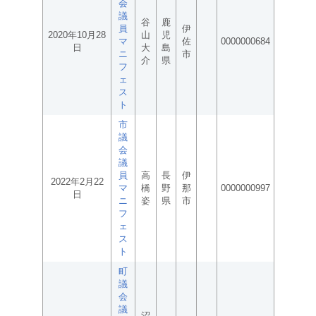
会
議
谷
鹿
員
伊
2020年10月28
山
児
マ
佐
0000000684
日
大
島
ニ
市
介
県
フ
ェ
ス
ト
市
議
会
議
員
高
長
伊
2022年2月22
マ
橋
野
那
0000000997
日
ニ
姿
県
市
フ
ェ
ス
ト
町
議
会
議
沼