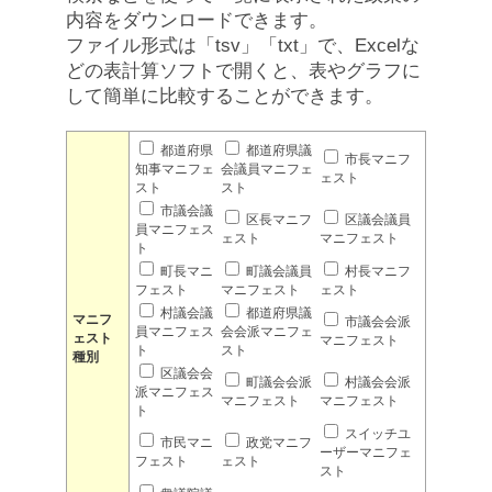
内容をダウンロードできます。
ファイル形式は「tsv」「txt」で、Excelな
どの表計算ソフトで開くと、表やグラフに
して簡単に比較することができます。
都道府県
都道府県議
市長マニフ
知事マニフェ
会議員マニフェ
ェスト
スト
スト
市議会議
区長マニフ
区議会議員
員マニフェス
ェスト
マニフェスト
ト
町長マニ
町議会議員
村長マニフ
フェスト
マニフェスト
ェスト
村議会議
都道府県議
マニフ
市議会会派
員マニフェス
会会派マニフェ
ェスト
マニフェスト
ト
スト
種別
区議会会
町議会会派
村議会会派
派マニフェス
マニフェスト
マニフェスト
ト
スイッチユ
市民マニ
政党マニフ
ーザーマニフェ
フェスト
ェスト
スト