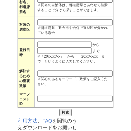
村名、
※同名の自治体は、都道府県とあわせて検索
都道府
することで分けて探すことができます。
県名
対象の
※都道府県、政令市や合併で選挙区が分かれ
選挙区
ている場合
から
登録日
まで
時
※「20xx/xx/xx」 から 「20xx/xx/xx」ま
で というように入力してください。
解決す
るため
※関心のあるキーワード、政策をご記入くだ
の重要
さい。
政策
マニフ
ェスト
ID
利用方法
、
FAQ
を閲覧のう
えダウンロードをお願いし