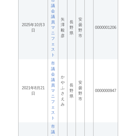
市
議
会
議
矢
安
員
長
2025年10月3
澤
曇
マ
野
0000001206
日
毅
野
ニ
県
彦
市
フ
ェ
ス
ト
市
議
会
か
議
や
安
員
長
2021年8月21
ふ
曇
マ
野
0000000947
日
さ
野
ニ
県
え
市
フ
み
ェ
ス
ト
市
議