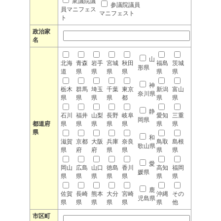
衆議院議
参議院議員
員マニフェス
マニフェスト
ト
政治家
名
山
北海
青森
岩手
宮城
秋田
福島
茨城
形県
道
県
県
県
県
県
県
神
栃木
群馬
埼玉
千葉
東京
新潟
富山
奈川県
県
県
県
県
都
県
県
静
石川
福井
山梨
長野
岐阜
愛知
三重
岡県
都道府
県
県
県
県
県
県
県
県
和
滋賀
京都
大阪
兵庫
奈良
鳥取
島根
歌山県
県
府
府
県
県
県
県
愛
岡山
広島
山口
徳島
香川
高知
福岡
媛県
県
県
県
県
県
県
県
鹿
佐賀
長崎
熊本
大分
宮崎
沖縄
その
児島県
県
県
県
県
県
県
他
市区町