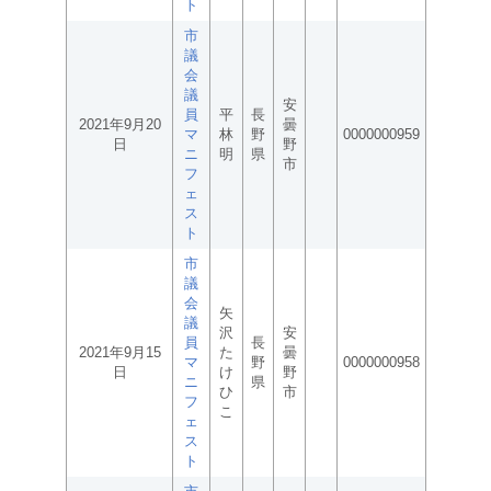
ト
市
議
会
議
安
員
平
長
2021年9月20
曇
マ
林
野
0000000959
日
野
ニ
明
県
市
フ
ェ
ス
ト
市
議
会
矢
議
沢
安
員
長
2021年9月15
た
曇
マ
野
0000000958
日
け
野
ニ
県
ひ
市
フ
こ
ェ
ス
ト