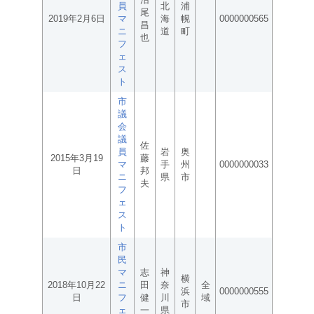
員
北
浦
尾
2019年2月6日
マ
海
幌
0000000565
昌
ニ
道
町
也
フ
ェ
ス
ト
市
議
会
議
佐
員
岩
奥
2015年3月19
藤
マ
手
州
0000000033
日
邦
ニ
県
市
夫
フ
ェ
ス
ト
市
民
マ
志
神
横
2018年10月22
ニ
田
奈
全
浜
0000000555
日
フ
健
川
域
市
ェ
一
県