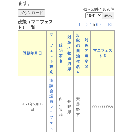
ます。
41
-
50
件 /
1078
件
政策（マニフェス
1
...
3
4
5
6
7
...
108
ト）一覧
マ
対
対
ニ
対
象
象
フ
政
象
の
の
ェ
治
の
マニフェス
自
登録年月日
都
ス
家
選
トID
治
道
ト
名
挙
体
府
種
区
名
県
別
▲
市
議
会
議
内
安
員
長
2021年9月12
川
曇
マ
野
0000000955
日
集
野
ニ
県
雄
市
フ
ェ
ス