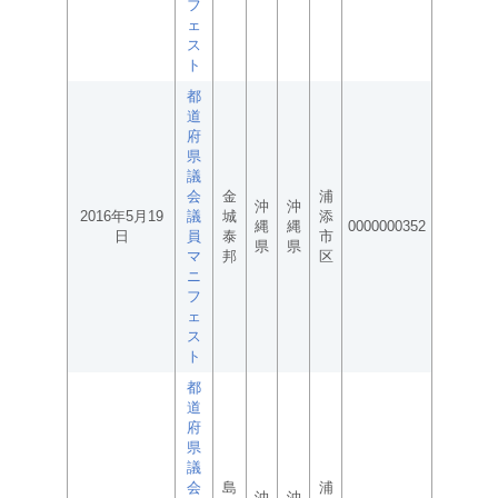
フ
ェ
ス
ト
都
道
府
県
議
会
金
浦
沖
沖
2016年5月19
議
城
添
縄
縄
0000000352
日
員
泰
市
県
県
マ
邦
区
ニ
フ
ェ
ス
ト
都
道
府
県
議
会
島
浦
沖
沖