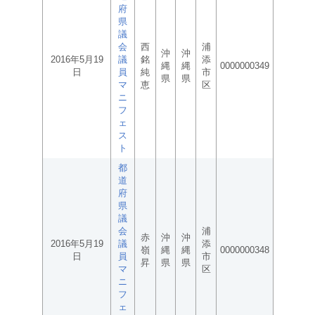
府
県
議
会
西
浦
沖
沖
2016年5月19
議
銘
添
縄
縄
0000000349
日
員
純
市
県
県
マ
恵
区
ニ
フ
ェ
ス
ト
都
道
府
県
議
会
浦
赤
沖
沖
2016年5月19
議
添
嶺
縄
縄
0000000348
日
員
市
昇
県
県
マ
区
ニ
フ
ェ