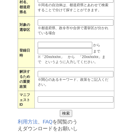
村名、
※同名の自治体は、都道府県とあわせて検索
都道府
することで分けて探すことができます。
県名
対象の
※都道府県、政令市や合併で選挙区が分かれ
選挙区
ている場合
から
登録日
まで
時
※「20xx/xx/xx」 から 「20xx/xx/xx」ま
で というように入力してください。
解決す
るため
※関心のあるキーワード、政策をご記入くだ
の重要
さい。
政策
マニフ
ェスト
ID
利用方法
、
FAQ
を閲覧のう
えダウンロードをお願いし