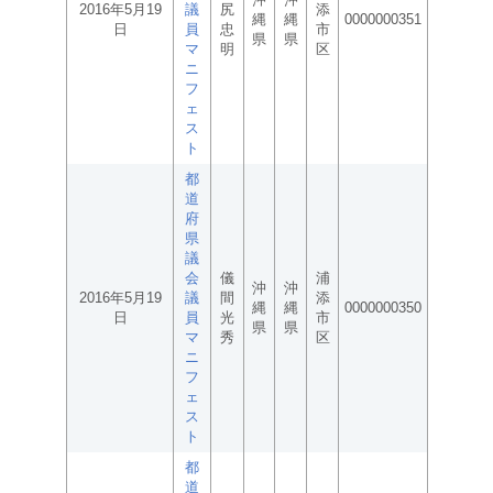
2016年5月19
議
尻
添
縄
縄
0000000351
日
員
忠
市
県
県
マ
明
区
ニ
フ
ェ
ス
ト
都
道
府
県
議
会
儀
浦
沖
沖
2016年5月19
議
間
添
縄
縄
0000000350
日
員
光
市
県
県
マ
秀
区
ニ
フ
ェ
ス
ト
都
道