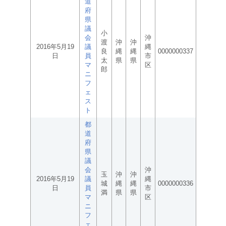
道
府
県
議
小
会
沖
渡
沖
沖
2016年5月19
議
縄
良
縄
縄
0000000337
日
員
市
太
県
県
マ
区
郎
ニ
フ
ェ
ス
ト
都
道
府
県
議
会
沖
玉
沖
沖
2016年5月19
議
縄
城
縄
縄
0000000336
日
員
市
満
県
県
マ
区
ニ
フ
ェ