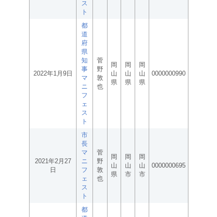
ス
ト
都
道
府
県
知
菅
岡
岡
岡
事
野
2022年1月9日
山
山
山
0000000990
マ
敦
県
県
県
ニ
也
フ
ェ
ス
ト
市
長
マ
菅
岡
岡
岡
2021年2月27
ニ
野
山
山
山
0000000695
日
フ
敦
県
市
市
ェ
也
ス
ト
都