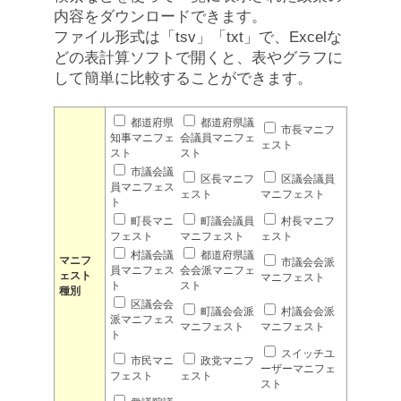
内容をダウンロードできます。
ファイル形式は「tsv」「txt」で、Excelな
どの表計算ソフトで開くと、表やグラフに
して簡単に比較することができます。
都道府県
都道府県議
市長マニフ
知事マニフェ
会議員マニフェ
ェスト
スト
スト
市議会議
区長マニフ
区議会議員
員マニフェス
ェスト
マニフェスト
ト
町長マニ
町議会議員
村長マニフ
フェスト
マニフェスト
ェスト
村議会議
都道府県議
マニフ
市議会会派
員マニフェス
会会派マニフェ
ェスト
マニフェスト
ト
スト
種別
区議会会
町議会会派
村議会会派
派マニフェス
マニフェスト
マニフェスト
ト
スイッチユ
市民マニ
政党マニフ
ーザーマニフェ
フェスト
ェスト
スト