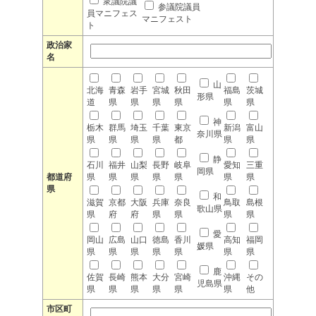
衆議院議
参議院議員
員マニフェス
マニフェスト
ト
政治家
名
山
北海
青森
岩手
宮城
秋田
福島
茨城
形県
道
県
県
県
県
県
県
神
栃木
群馬
埼玉
千葉
東京
新潟
富山
奈川県
県
県
県
県
都
県
県
静
石川
福井
山梨
長野
岐阜
愛知
三重
岡県
都道府
県
県
県
県
県
県
県
県
和
滋賀
京都
大阪
兵庫
奈良
鳥取
島根
歌山県
県
府
府
県
県
県
県
愛
岡山
広島
山口
徳島
香川
高知
福岡
媛県
県
県
県
県
県
県
県
鹿
佐賀
長崎
熊本
大分
宮崎
沖縄
その
児島県
県
県
県
県
県
県
他
市区町