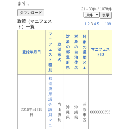
ます。
21
-
30
件 /
1078
件
政策（マニフェス
1
2
3
4
5
...
108
ト）一覧
マ
対
対
対
ニ
象
象
象
フ
政
の
の
の
ェ
治
マニフェス
登録年月日
都
自
選
ス
家
トID
道
治
挙
ト
名
府
体
区
種
県
名
▲
別
都
道
府
県
議
会
当
浦
沖
沖
2016年5月19
議
山
添
縄
縄
0000000353
日
員
勝
市
県
県
マ
利
区
ニ