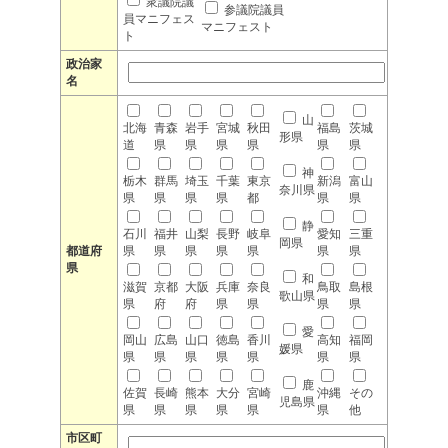
衆議院議
参議院議員
員マニフェス
マニフェスト
ト
政治家
名
山
北海
青森
岩手
宮城
秋田
福島
茨城
形県
道
県
県
県
県
県
県
神
栃木
群馬
埼玉
千葉
東京
新潟
富山
奈川県
県
県
県
県
都
県
県
静
石川
福井
山梨
長野
岐阜
愛知
三重
岡県
都道府
県
県
県
県
県
県
県
県
和
滋賀
京都
大阪
兵庫
奈良
鳥取
島根
歌山県
県
府
府
県
県
県
県
愛
岡山
広島
山口
徳島
香川
高知
福岡
媛県
県
県
県
県
県
県
県
鹿
佐賀
長崎
熊本
大分
宮崎
沖縄
その
児島県
県
県
県
県
県
県
他
市区町