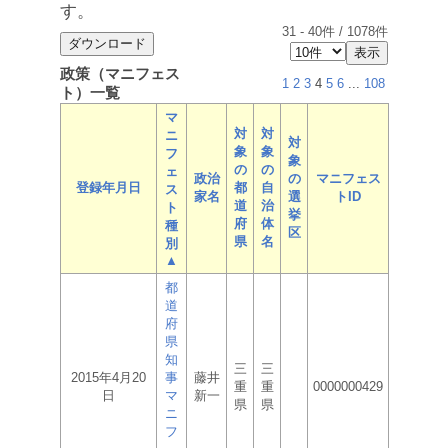
す。
31
-
40
件 /
1078
件
政策（マニフェス
1
2
3
4
5
6
...
108
ト）一覧
マ
対
対
ニ
対
象
象
フ
象
の
の
ェ
政治
の
マニフェス
登録年月日
都
自
ス
家名
選
トID
道
治
ト
挙
府
体
種
区
県
名
別
▲
都
道
府
県
知
三
三
2015年4月20
事
藤井
重
重
0000000429
日
マ
新一
県
県
ニ
フ