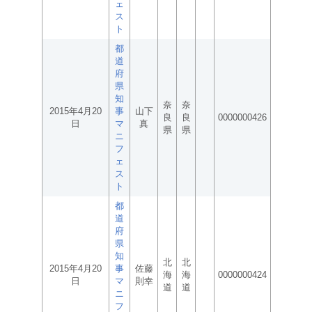
ェ
ス
ト
都
道
府
県
知
奈
奈
2015年4月20
事
山下
良
良
0000000426
日
マ
真
県
県
ニ
フ
ェ
ス
ト
都
道
府
県
知
北
北
2015年4月20
事
佐藤
海
海
0000000424
日
マ
則幸
道
道
ニ
フ