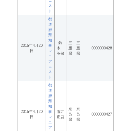
ェ
ス
ト
都
道
府
県
知
鈴
三
三
2015年4月20
事
木
重
重
0000000428
日
マ
英敬
県
県
ニ
フ
ェ
ス
ト
都
道
府
県
知
奈
奈
2015年4月20
事
荒井
良
良
0000000427
日
マ
正吾
県
県
ニ
フ