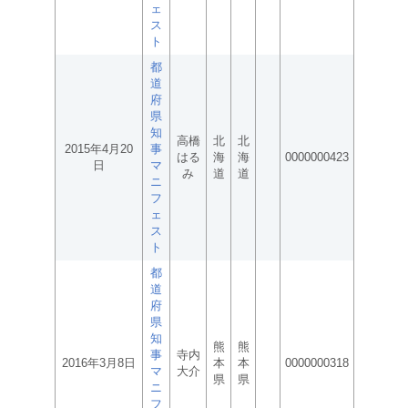
ェ
ス
ト
都
道
府
県
知
高橋
北
北
2015年4月20
事
はる
海
海
0000000423
日
マ
み
道
道
ニ
フ
ェ
ス
ト
都
道
府
県
知
熊
熊
事
寺内
2016年3月8日
本
本
0000000318
マ
大介
県
県
ニ
フ