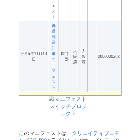
ェ
ス
ト
都
道
府
県
知
大
大
2015年11月13
事
松井
阪
阪
0000000282
日
マ
一郎
府
府
ニ
フ
ェ
ス
ト
このマニフェストは、
クリエイティブコモ