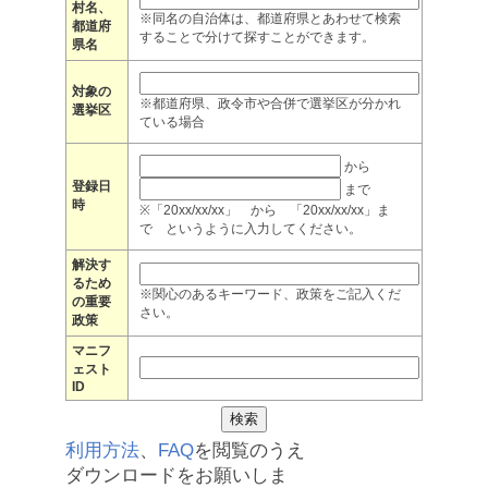
村名、
※同名の自治体は、都道府県とあわせて検索
都道府
することで分けて探すことができます。
県名
対象の
※都道府県、政令市や合併で選挙区が分かれ
選挙区
ている場合
から
登録日
まで
時
※「20xx/xx/xx」 から 「20xx/xx/xx」ま
で というように入力してください。
解決す
るため
※関心のあるキーワード、政策をご記入くだ
の重要
さい。
政策
マニフ
ェスト
ID
利用方法
、
FAQ
を閲覧のうえ
ダウンロードをお願いしま