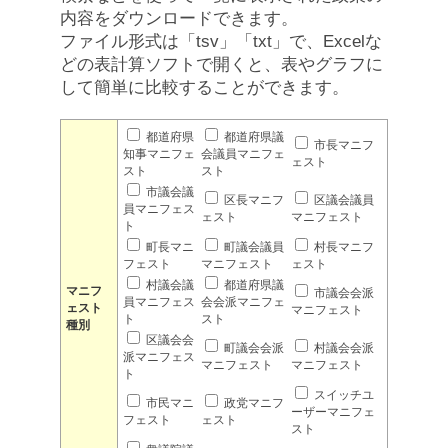
内容をダウンロードできます。
ファイル形式は「tsv」「txt」で、Excelな
どの表計算ソフトで開くと、表やグラフに
して簡単に比較することができます。
都道府県
都道府県議
市長マニフ
知事マニフェ
会議員マニフェ
ェスト
スト
スト
市議会議
区長マニフ
区議会議員
員マニフェス
ェスト
マニフェスト
ト
町長マニ
町議会議員
村長マニフ
フェスト
マニフェスト
ェスト
村議会議
都道府県議
マニフ
市議会会派
員マニフェス
会会派マニフェ
ェスト
マニフェスト
ト
スト
種別
区議会会
町議会会派
村議会会派
派マニフェス
マニフェスト
マニフェスト
ト
スイッチユ
市民マニ
政党マニフ
ーザーマニフェ
フェスト
ェスト
スト