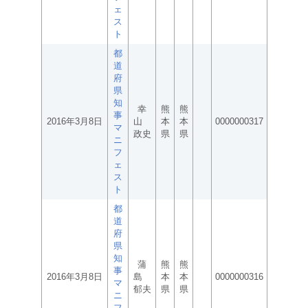
ェ
ス
ト
都
道
府
県
知
幸
熊
熊
事
2016年3月8日
山
本
本
0000000317
マ
政史
県
県
ニ
フ
ェ
ス
ト
都
道
府
県
知
蒲
熊
熊
事
2016年3月8日
島
本
本
0000000316
マ
郁夫
県
県
ニ
フ