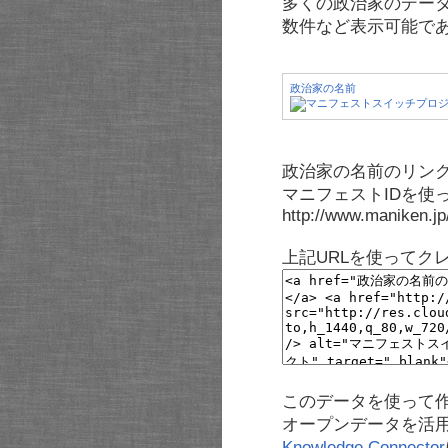
多くの政治家のデー
数件など表示可能で
政治家の名前
政治家の名前のリンク
マニフェストIDを使
http://www.maniken.j
上記URLを使ってク
このデータを使って
オープンデータを活
Knowledge Connector