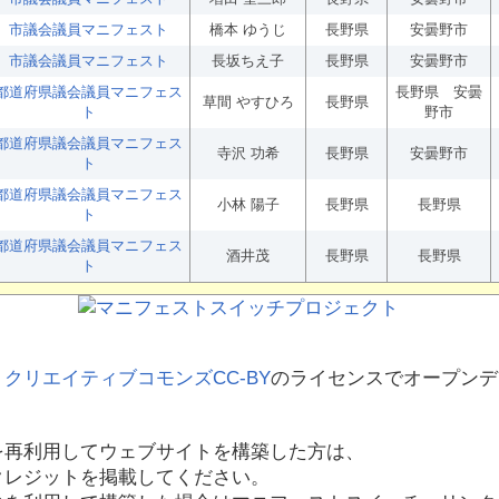
市議会議員マニフェスト
橋本 ゆうじ
長野県
安曇野市
市議会議員マニフェスト
長坂ちえ子
長野県
安曇野市
都道府県議会議員マニフェス
長野県 安曇
草間 やすひろ
長野県
ト
野市
都道府県議会議員マニフェス
寺沢 功希
長野県
安曇野市
ト
都道府県議会議員マニフェス
小林 陽子
長野県
長野県
ト
都道府県議会議員マニフェス
酒井茂
長野県
長野県
ト
、
クリエイティブコモンズCC-BY
のライセンスでオープンデ
を再利用してウェブサイトを構築した方は、
クレジットを掲載してください。