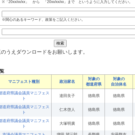
※「20xx/xx/xx」 から 「20xx/xx/xx」まで というように入力してください。
※関心のあるキーワード、政策をご記入ください。
覧のうえダウンロードをお願いします。
覧
対象の
対象の
マニフェスト種別
政治家名
都道府県
自治体名
都道府県議会議員マニフェス
達田良子
徳島県
徳島県
ト
都道府県議会議員マニフェス
仁木啓人
徳島県
徳島県
ト
都道府県議会議員マニフェス
大塚明廣
徳島県
徳島県
ト
市議会議員マニフェスト
増田 望三郎
長野県
安曇野市