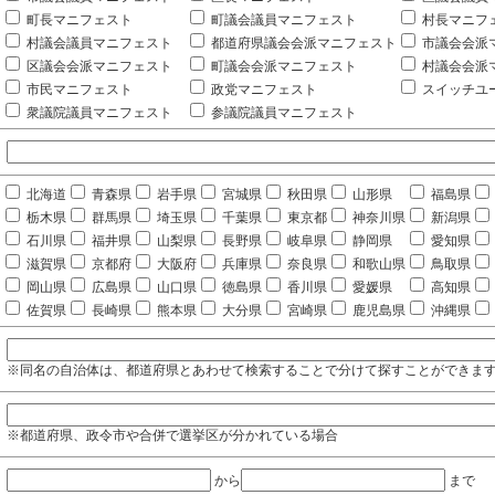
町長マニフェスト
町議会議員マニフェスト
村長マニフ
村議会議員マニフェスト
都道府県議会会派マニフェスト
市議会会派
区議会会派マニフェスト
町議会会派マニフェスト
村議会会派
市民マニフェスト
政党マニフェスト
スイッチユ
衆議院議員マニフェスト
参議院議員マニフェスト
北海道
青森県
岩手県
宮城県
秋田県
山形県
福島県
栃木県
群馬県
埼玉県
千葉県
東京都
神奈川県
新潟県
石川県
福井県
山梨県
長野県
岐阜県
静岡県
愛知県
滋賀県
京都府
大阪府
兵庫県
奈良県
和歌山県
鳥取県
岡山県
広島県
山口県
徳島県
香川県
愛媛県
高知県
佐賀県
長崎県
熊本県
大分県
宮崎県
鹿児島県
沖縄県
※同名の自治体は、都道府県とあわせて検索することで分けて探すことができま
※都道府県、政令市や合併で選挙区が分かれている場合
から
まで