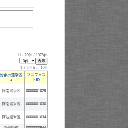
11
-
20
件 /
1078
件
1
2
3
4
5
...
108
マニフェス
対象の選挙区
▲
トID
阿南選挙区
0000001029
阿南選挙区
0000001030
阿波選挙区
0000001034
安曇野市
0000000944