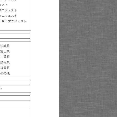
ェスト
マニフェスト
マニフェスト
ーザーマニフェスト
茨城県
富山県
三重県
島根県
福岡県
その他
す。