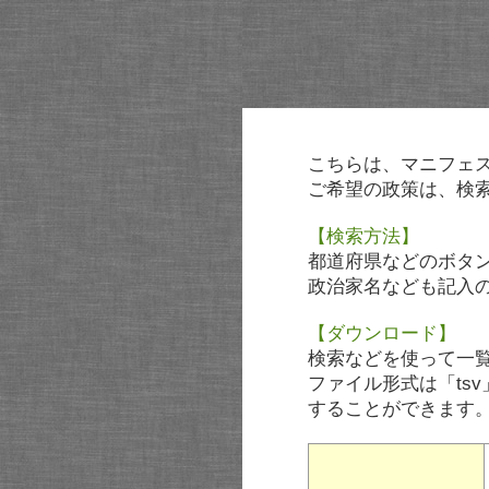
こちらは、マニフェ
ご希望の政策は、検
【検索方法】
都道府県などのボタ
政治家名なども記入
【ダウンロード】
検索などを使って一
ファイル形式は「tsv
することができます