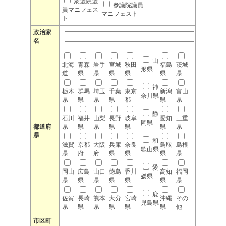
衆議院議
参議院議員
員マニフェス
マニフェスト
ト
政治家
名
山
北海
青森
岩手
宮城
秋田
福島
茨城
形県
道
県
県
県
県
県
県
神
栃木
群馬
埼玉
千葉
東京
新潟
富山
奈川県
県
県
県
県
都
県
県
静
石川
福井
山梨
長野
岐阜
愛知
三重
岡県
都道府
県
県
県
県
県
県
県
県
和
滋賀
京都
大阪
兵庫
奈良
鳥取
島根
歌山県
県
府
府
県
県
県
県
愛
岡山
広島
山口
徳島
香川
高知
福岡
媛県
県
県
県
県
県
県
県
鹿
佐賀
長崎
熊本
大分
宮崎
沖縄
その
児島県
県
県
県
県
県
県
他
市区町