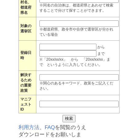
村名、
※同名の自治体は、都道府県とあわせて検索
都道府
することで分けて探すことができます。
県名
対象の
※都道府県、政令市や合併で選挙区が分かれ
選挙区
ている場合
から
登録日
まで
時
※「20xx/xx/xx」 から 「20xx/xx/xx」ま
で というように入力してください。
解決す
るため
※関心のあるキーワード、政策をご記入くだ
の重要
さい。
政策
マニフ
ェスト
ID
利用方法
、
FAQ
を閲覧のうえ
ダウンロードをお願いしま