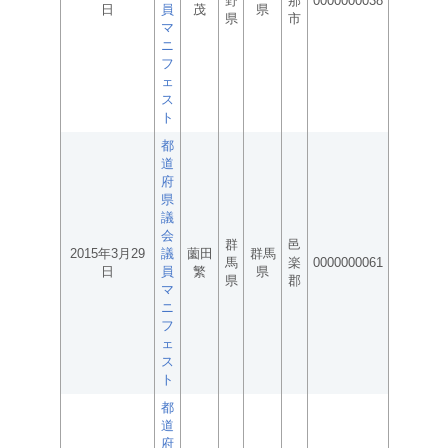
野
那
0000000038
日
員
茂
県
県
市
マ
ニ
フ
ェ
ス
ト
都
道
府
県
議
会
群
邑
2015年3月29
議
薗田
群馬
馬
楽
0000000061
日
員
繁
県
県
郡
マ
ニ
フ
ェ
ス
ト
都
道
府