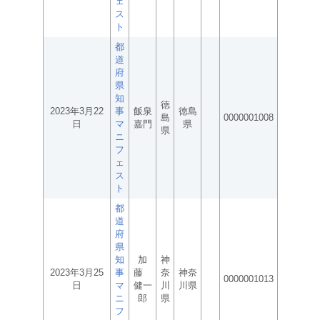
ェ
ス
ト
都
道
府
県
知
徳
2023年3月22
事
飯泉
徳島
島
0000001008
日
マ
嘉門
県
県
ニ
フ
ェ
ス
ト
都
道
府
県
知
加
神
2023年3月25
事
藤
奈
神奈
0000001013
日
マ
健一
川
川県
ニ
郎
県
フ