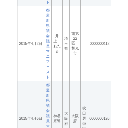
ト
都
道
府
県
議
南第
会
井
埼
22
議
上
区
2015年4月2日
玉
0000000112
員
わた
和光
県
マ
る
市
ニ
フ
ェ
ス
ト
都
道
府
県
議
吹
会
大
田
議
神谷
大阪
2015年4月6日
阪
選
0000000126
員
宗幣
府
府
挙
マ