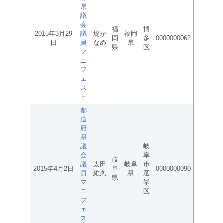
県
議
会
福
博
2015年3月29
議
堤か
福岡
岡
多
0000000062
日
員
なめ
県
県
区
マ
ニ
フ
ェ
ス
ト
都
道
府
県
議
岐
会
阜
岐
議
太田
岐阜
市
2015年4月2日
阜
0000000090
員
維久
県
選
県
マ
挙
ニ
区
フ
ェ
ス