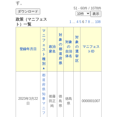
す。
51
-
60
件 /
1078
件
政策（マニフェス
1
...
4
5
6
7
8
...
108
ト）一覧
マ
対
ニ
対
象
フ
対象
象
の
ェ
政治
の
の
マニフェス
登録年月日
都
ス
家名
自治
選
トID
道
ト
体名
挙
府
種
区
県
別
▲
都
道
府
県
知
後藤
徳
2023年3月22
事
徳島
田正
島
0000001007
日
マ
県
純
県
ニ
フ