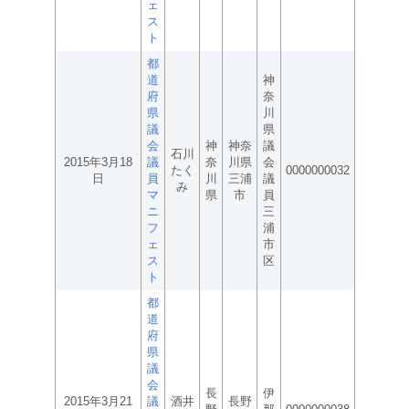
ェ
ス
ト
都
道
神
府
奈
県
川
議
県
会
神
神奈
議
石川
2015年3月18
議
奈
川県
会
たく
0000000032
日
員
川
三浦
議
み
マ
県
市
員
ニ
三
フ
浦
ェ
市
ス
区
ト
都
道
府
県
議
会
長
伊
2015年3月21
議
酒井
長野