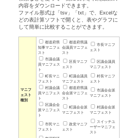
内容をダウンロードできます。
ファイル形式は「tsv」「txt」で、Excelな
どの表計算ソフトで開くと、表やグラフに
して簡単に比較することができます。
都道府県
都道府県議
市長マニフ
知事マニフェ
会議員マニフェ
ェスト
スト
スト
市議会議
区長マニフ
区議会議員
員マニフェス
ェスト
マニフェスト
ト
町長マニ
町議会議員
村長マニフ
フェスト
マニフェスト
ェスト
村議会議
都道府県議
マニフ
市議会会派
員マニフェス
会会派マニフェ
ェスト
マニフェスト
ト
スト
種別
区議会会
町議会会派
村議会会派
派マニフェス
マニフェスト
マニフェスト
ト
スイッチユ
市民マニ
政党マニフ
ーザーマニフェ
フェスト
ェスト
スト