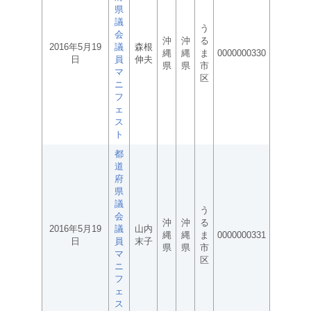
県
議
う
会
沖
沖
る
2016年5月19
議
森根
縄
縄
ま
0000000330
日
員
伸夫
県
県
市
マ
区
ニ
フ
ェ
ス
ト
都
道
府
県
議
う
会
沖
沖
る
2016年5月19
議
山内
縄
縄
ま
0000000331
日
員
末子
県
県
市
マ
区
ニ
フ
ェ
ス