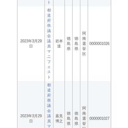
ト
都
道
府
県
議
阿
会
徳
徳
南
2023年3月29
議
岩本
島
島
選
0000001026
日
員
達
県
県
挙
マ
区
ニ
フ
ェ
ス
ト
都
道
府
県
議
阿
会
徳
徳
南
2023年3月29
議
嘉見
島
島
選
0000001027
日
員
博之
県
県
挙
マ