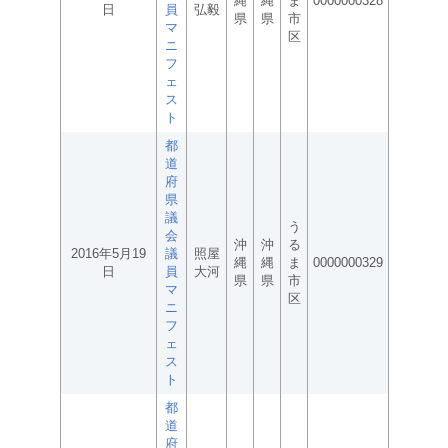
縄
縄
ま
0000000328
日
員
弘毅
県
県
市
マ
区
ニ
フ
ェ
ス
ト
都
道
府
県
議
う
会
沖
沖
る
2016年5月19
議
照屋
縄
縄
ま
0000000329
日
員
大河
県
県
市
マ
区
ニ
フ
ェ
ス
ト
都
道
府