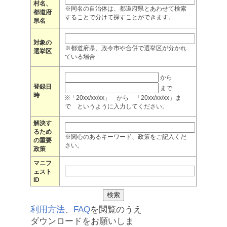
村名、
※同名の自治体は、都道府県とあわせて検索
都道府
することで分けて探すことができます。
県名
対象の
※都道府県、政令市や合併で選挙区が分かれ
選挙区
ている場合
から
登録日
まで
時
※「20xx/xx/xx」 から 「20xx/xx/xx」ま
で というように入力してください。
解決す
るため
※関心のあるキーワード、政策をご記入くだ
の重要
さい。
政策
マニフ
ェスト
ID
利用方法
、
FAQ
を閲覧のうえ
ダウンロードをお願いしま