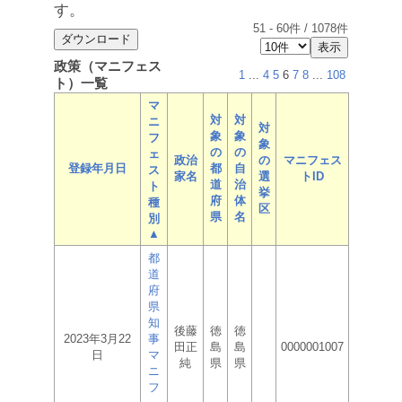
す。
51
-
60
件 /
1078
件
政策（マニフェス
1
...
4
5
6
7
8
...
108
ト）一覧
マ
対
対
ニ
対
象
象
フ
象
の
の
ェ
政治
の
マニフェス
登録年月日
都
自
ス
家名
選
トID
道
治
ト
挙
府
体
種
区
県
名
別
▲
都
道
府
県
知
後藤
徳
徳
2023年3月22
事
田正
島
島
0000001007
日
マ
純
県
県
ニ
フ