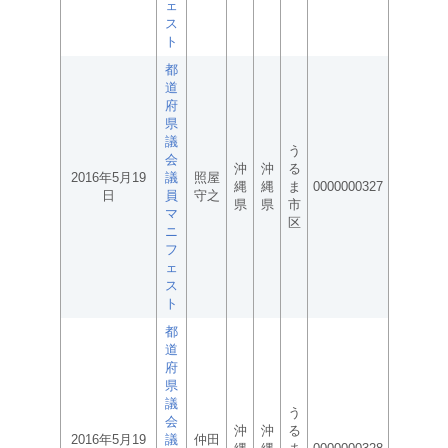
ェ
ス
ト
都
道
府
県
議
う
会
沖
沖
る
2016年5月19
議
照屋
縄
縄
ま
0000000327
日
員
守之
県
県
市
マ
区
ニ
フ
ェ
ス
ト
都
道
府
県
議
う
会
沖
沖
る
2016年5月19
議
仲田