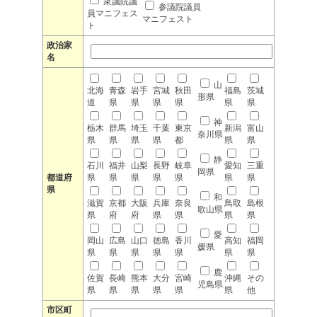
衆議院議
参議院議員
員マニフェス
マニフェスト
ト
政治家
名
山
北海
青森
岩手
宮城
秋田
福島
茨城
形県
道
県
県
県
県
県
県
神
栃木
群馬
埼玉
千葉
東京
新潟
富山
奈川県
県
県
県
県
都
県
県
静
石川
福井
山梨
長野
岐阜
愛知
三重
岡県
都道府
県
県
県
県
県
県
県
県
和
滋賀
京都
大阪
兵庫
奈良
鳥取
島根
歌山県
県
府
府
県
県
県
県
愛
岡山
広島
山口
徳島
香川
高知
福岡
媛県
県
県
県
県
県
県
県
鹿
佐賀
長崎
熊本
大分
宮崎
沖縄
その
児島県
県
県
県
県
県
県
他
市区町