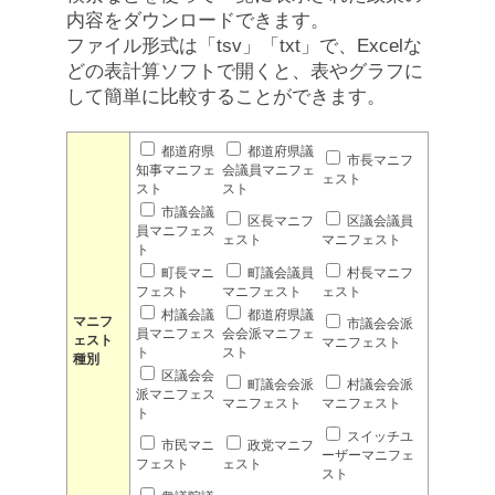
内容をダウンロードできます。
ファイル形式は「tsv」「txt」で、Excelな
どの表計算ソフトで開くと、表やグラフに
して簡単に比較することができます。
都道府県
都道府県議
市長マニフ
知事マニフェ
会議員マニフェ
ェスト
スト
スト
市議会議
区長マニフ
区議会議員
員マニフェス
ェスト
マニフェスト
ト
町長マニ
町議会議員
村長マニフ
フェスト
マニフェスト
ェスト
村議会議
都道府県議
マニフ
市議会会派
員マニフェス
会会派マニフェ
ェスト
マニフェスト
ト
スト
種別
区議会会
町議会会派
村議会会派
派マニフェス
マニフェスト
マニフェスト
ト
スイッチユ
市民マニ
政党マニフ
ーザーマニフェ
フェスト
ェスト
スト