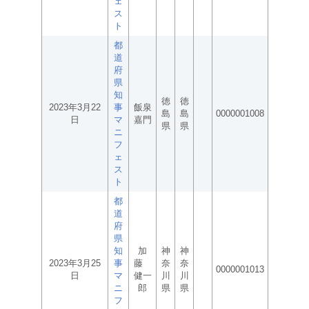
ェ
ス
ト
都
道
府
県
知
徳
徳
2023年3月22
事
飯泉
島
島
0000001008
日
マ
嘉門
県
県
ニ
フ
ェ
ス
ト
都
道
府
県
知
加
神
神
2023年3月25
事
藤
奈
奈
0000001013
日
マ
健一
川
川
ニ
郎
県
県
フ