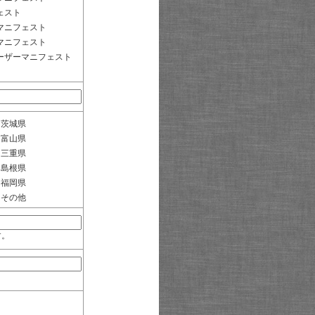
ェスト
マニフェスト
マニフェスト
ーザーマニフェスト
茨城県
富山県
三重県
島根県
福岡県
その他
す。