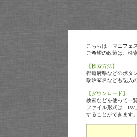
こちらは、マニフェ
ご希望の政策は、検
【検索方法】
都道府県などのボタ
政治家名なども記入
【ダウンロード】
検索などを使って一
ファイル形式は「tsv
することができます