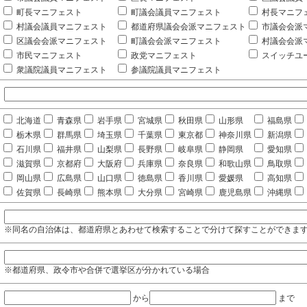
町長マニフェスト
町議会議員マニフェスト
村長マニフ
村議会議員マニフェスト
都道府県議会会派マニフェスト
市議会会派
区議会会派マニフェスト
町議会会派マニフェスト
村議会会派
市民マニフェスト
政党マニフェスト
スイッチユ
衆議院議員マニフェスト
参議院議員マニフェスト
北海道
青森県
岩手県
宮城県
秋田県
山形県
福島県
栃木県
群馬県
埼玉県
千葉県
東京都
神奈川県
新潟県
石川県
福井県
山梨県
長野県
岐阜県
静岡県
愛知県
滋賀県
京都府
大阪府
兵庫県
奈良県
和歌山県
鳥取県
岡山県
広島県
山口県
徳島県
香川県
愛媛県
高知県
佐賀県
長崎県
熊本県
大分県
宮崎県
鹿児島県
沖縄県
※同名の自治体は、都道府県とあわせて検索することで分けて探すことができま
※都道府県、政令市や合併で選挙区が分かれている場合
から
まで