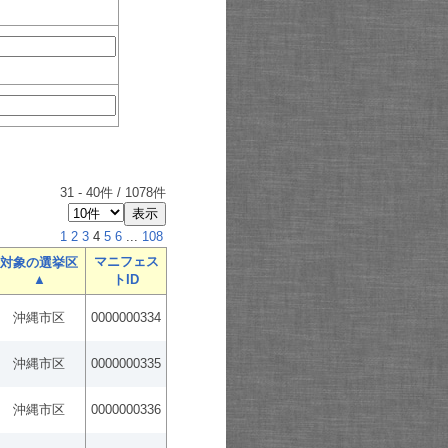
31
-
40
件 /
1078
件
1
2
3
4
5
6
...
108
マニフェス
対象の選挙区
▲
トID
沖縄市区
0000000334
沖縄市区
0000000335
沖縄市区
0000000336