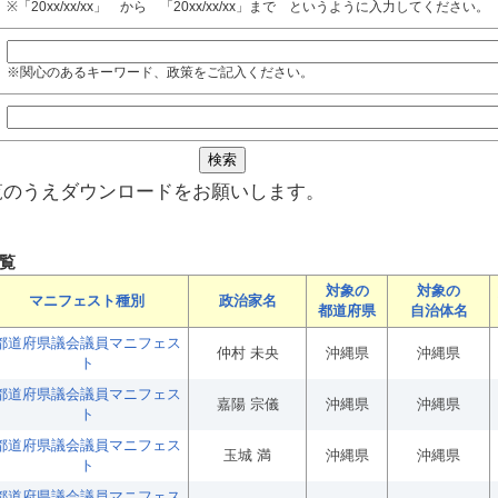
※「20xx/xx/xx」 から 「20xx/xx/xx」まで というように入力してください。
※関心のあるキーワード、政策をご記入ください。
覧のうえダウンロードをお願いします。
覧
対象の
対象の
マニフェスト種別
政治家名
都道府県
自治体名
都道府県議会議員マニフェス
仲村 未央
沖縄県
沖縄県
ト
都道府県議会議員マニフェス
嘉陽 宗儀
沖縄県
沖縄県
ト
都道府県議会議員マニフェス
玉城 満
沖縄県
沖縄県
ト
都道府県議会議員マニフェス