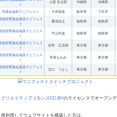
小渡 良太郎
沖縄県
沖縄県
ト
市議会議員マニフェスト
今井政嘉
岐阜県
下呂市
都道府県議会議員マニフェス
重清佳之
徳島県
徳島県
ト
都道府県議会議員マニフェス
平山尚道
徳島県
徳島県
ト
都道府県議会議員マニフェス
谷野 正志朗
東京都
東京都
ト
都道府県議会議員マニフェス
和泉なおみ
東京都
東京都
ト
都道府県議会議員マニフェス
北口 つよし
東京都
東京都
ト
、
クリエイティブコモンズCC-BY
のライセンスでオープンデ
を再利用してウェブサイトを構築した方は、