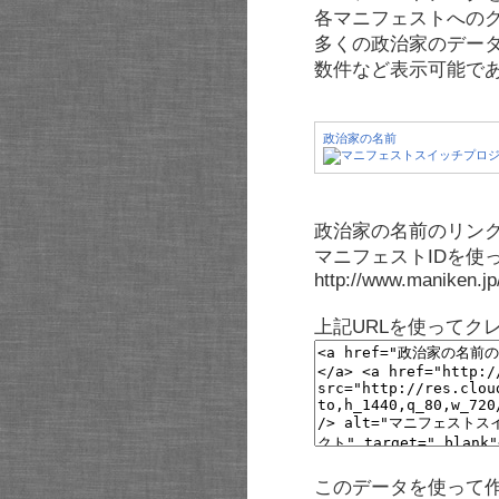
各マニフェストへの
多くの政治家のデー
数件など表示可能で
政治家の名前
政治家の名前のリンク
マニフェストIDを使
http://www.maniken.j
上記URLを使ってク
このデータを使って