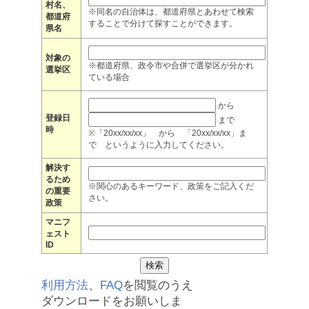
村名、
※同名の自治体は、都道府県とあわせて検索
都道府
することで分けて探すことができます。
県名
対象の
※都道府県、政令市や合併で選挙区が分かれ
選挙区
ている場合
から
登録日
まで
時
※「20xx/xx/xx」 から 「20xx/xx/xx」ま
で というように入力してください。
解決す
るため
※関心のあるキーワード、政策をご記入くだ
の重要
さい。
政策
マニフ
ェスト
ID
利用方法
、
FAQ
を閲覧のうえ
ダウンロードをお願いしま