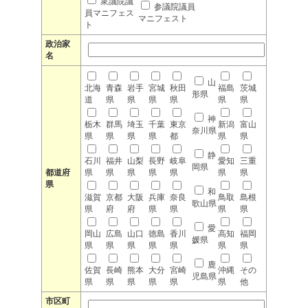
衆議院議
参議院議員
員マニフェス
マニフェスト
ト
政治家
名
山
北海
青森
岩手
宮城
秋田
福島
茨城
形県
道
県
県
県
県
県
県
神
栃木
群馬
埼玉
千葉
東京
新潟
富山
奈川県
県
県
県
県
都
県
県
静
石川
福井
山梨
長野
岐阜
愛知
三重
岡県
都道府
県
県
県
県
県
県
県
県
和
滋賀
京都
大阪
兵庫
奈良
鳥取
島根
歌山県
県
府
府
県
県
県
県
愛
岡山
広島
山口
徳島
香川
高知
福岡
媛県
県
県
県
県
県
県
県
鹿
佐賀
長崎
熊本
大分
宮崎
沖縄
その
児島県
県
県
県
県
県
県
他
市区町