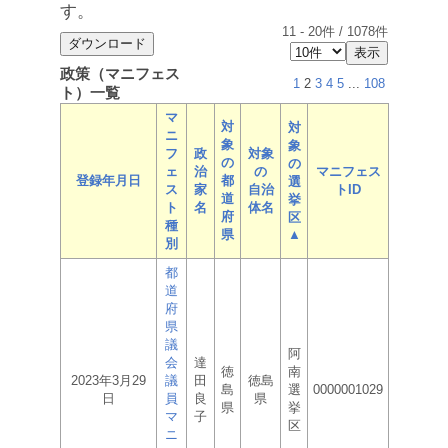
す。
11
-
20
件 /
1078
件
政策（マニフェス
1
2
3
4
5
...
108
ト）一覧
マ
対
対
ニ
象
象
フ
政
対象
の
の
ェ
治
の
マニフェス
登録年月日
都
選
ス
家
自治
トID
道
挙
ト
名
体名
府
区
種
県
▲
別
都
道
府
県
議
阿
会
達
徳
南
2023年3月29
議
田
徳島
島
選
0000001029
日
員
良
県
県
挙
マ
子
区
ニ