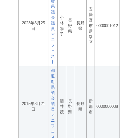
府
県
安
議
曇
会
小
長
野
2023年3月25
議
林
長野
野
市
0000001012
日
員
陽
県
県
選
マ
子
挙
ニ
区
フ
ェ
ス
ト
都
道
府
県
議
会
酒
長
伊
2015年3月21
議
長野
井
野
那
0000000038
日
員
県
茂
県
市
マ
ニ
フ
ェ
ス