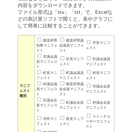
内容をダウンロードできます。
ファイル形式は「tsv」「txt」で、Excelな
どの表計算ソフトで開くと、表やグラフに
して簡単に比較することができます。
都道府県
都道府県議
市長マニフ
知事マニフェ
会議員マニフェ
ェスト
スト
スト
市議会議
区長マニフ
区議会議員
員マニフェス
ェスト
マニフェスト
ト
町長マニ
町議会議員
村長マニフ
フェスト
マニフェスト
ェスト
村議会議
都道府県議
マニフ
市議会会派
員マニフェス
会会派マニフェ
ェスト
マニフェスト
ト
スト
種別
区議会会
町議会会派
村議会会派
派マニフェス
マニフェスト
マニフェスト
ト
スイッチユ
市民マニ
政党マニフ
ーザーマニフェ
フェスト
ェスト
スト