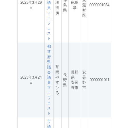
2023年3月29
議
塚
徳島
島
選
0000001034
日
員
明
県
県
挙
マ
廣
区
ニ
フ
ェ
ス
ト
都
道
府
県
議
草
会
間
長野
安
長
2023年3月24
議
や
県
曇
野
0000001011
日
員
す
安曇
野
県
マ
ひ
野市
市
ニ
ろ
フ
ェ
ス
ト
市
議