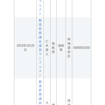
フ
ェ
ス
ト
都
道
府
県
議
阿
会
仁
徳
南
2023年3月29
議
木
徳島
島
選
0000001030
日
員
啓
県
県
挙
マ
人
区
ニ
フ
ェ
ス
ト
都
道
府
県
議
阿
会
大
徳
波