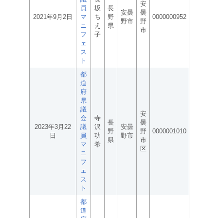
安
員
坂
長
安曇
曇
2021年9月2日
マ
ち
野
0000000952
野市
野
ニ
え
県
市
フ
子
ェ
ス
ト
都
道
府
県
議
安
会
寺
長
曇
2023年3月22
議
沢
安曇
野
野
0000001010
日
員
功
野市
県
市
マ
希
区
ニ
フ
ェ
ス
ト
都
道