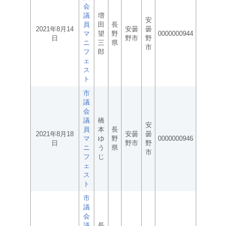
会
議
増
安
員
田
長
2021年8月14
安曇
曇
マ
望
野
0000000944
日
野市
野
ニ
三
県
市
フ
郎
ェ
ス
ト
市
議
会
議
橋
安
員
本
長
2021年8月18
安曇
曇
マ
ゆ
野
0000000946
日
野市
野
ニ
う
県
市
フ
じ
ェ
ス
ト
市
議
会
議
長