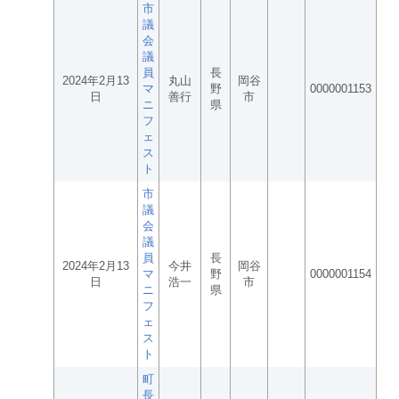
市
議
会
議
員
長
2024年2月13
丸山
岡谷
マ
野
0000001153
日
善行
市
ニ
県
フ
ェ
ス
ト
市
議
会
議
員
長
2024年2月13
今井
岡谷
マ
野
0000001154
日
浩一
市
ニ
県
フ
ェ
ス
ト
町
長