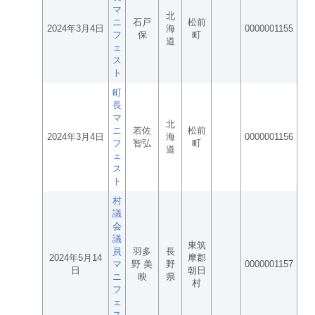
マ
北
ニ
石戸
松前
2024年3月4日
海
0000001155
フ
保
町
道
ェ
ス
ト
町
長
マ
北
ニ
若佐
松前
2024年3月4日
海
0000001156
フ
智弘
町
道
ェ
ス
ト
村
議
会
議
東筑
員
羽多
長
2024年5月14
摩郡
マ
野 美
野
0000001157
日
朝日
ニ
映
県
村
フ
ェ
ス