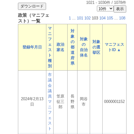
1021
-
1030
件 /
1078
件
政策（マニフェ
1
...
101
102
103
104
105
...
108
スト）一覧
マ
対
ニ
象
フ
対象
の
対象
ェ
政治
の
マニフェス
登録年月日
都
の選
ス
家名
自治
トID ▲
道
挙区
ト
体名
府
種
県
別
市
議
会
議
員
笠原
長
2024年2月13
岡谷
マ
征三
野
0000001152
日
市
ニ
郎
県
フ
ェ
ス
ト