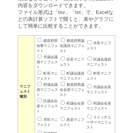
内容をダウンロードできます。
ファイル形式は「tsv」「txt」で、Excelな
どの表計算ソフトで開くと、表やグラフに
して簡単に比較することができます。
都道府県
都道府県議
市長マニフ
知事マニフェ
会議員マニフェ
ェスト
スト
スト
市議会議
区長マニフ
区議会議員
員マニフェス
ェスト
マニフェスト
ト
町長マニ
町議会議員
村長マニフ
フェスト
マニフェスト
ェスト
村議会議
都道府県議
マニフ
市議会会派
員マニフェス
会会派マニフェ
ェスト
マニフェスト
ト
スト
種別
区議会会
町議会会派
村議会会派
派マニフェス
マニフェスト
マニフェスト
ト
スイッチユ
市民マニ
政党マニフ
ーザーマニフェ
フェスト
ェスト
スト