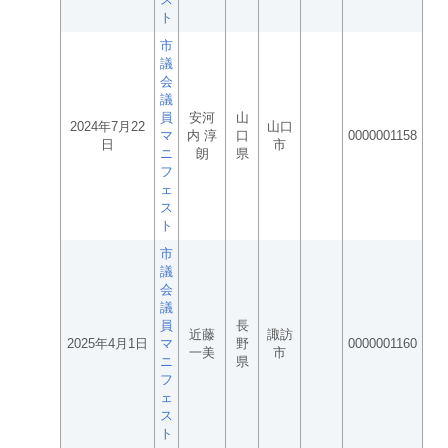
ト
市
議
会
議
員
安河
山
2024年7月22
山口
マ
内 淳
口
0000001158
日
市
ニ
朗
県
フ
ェ
ス
ト
市
議
会
議
員
長
近藤
諏訪
2025年4月1日
マ
野
0000001160
一美
市
ニ
県
フ
ェ
ス
ト