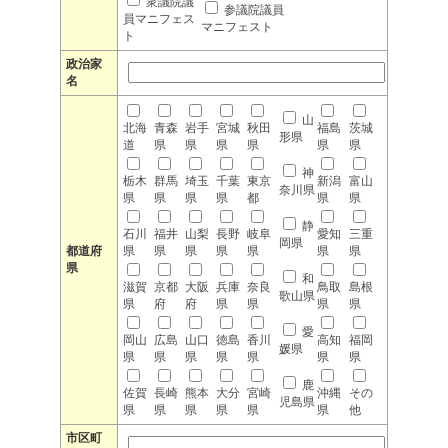
衆議院議
参議院議員
員マニフェス
マニフェスト
ト
政治家
名
山
北海
青森
岩手
宮城
秋田
福島
茨城
形県
道
県
県
県
県
県
県
神
栃木
群馬
埼玉
千葉
東京
新潟
富山
奈川県
県
県
県
県
都
県
県
静
石川
福井
山梨
長野
岐阜
愛知
三重
岡県
都道府
県
県
県
県
県
県
県
県
和
滋賀
京都
大阪
兵庫
奈良
鳥取
島根
歌山県
県
府
府
県
県
県
県
愛
岡山
広島
山口
徳島
香川
高知
福岡
媛県
県
県
県
県
県
県
県
鹿
佐賀
長崎
熊本
大分
宮崎
沖縄
その
児島県
県
県
県
県
県
県
他
市区町