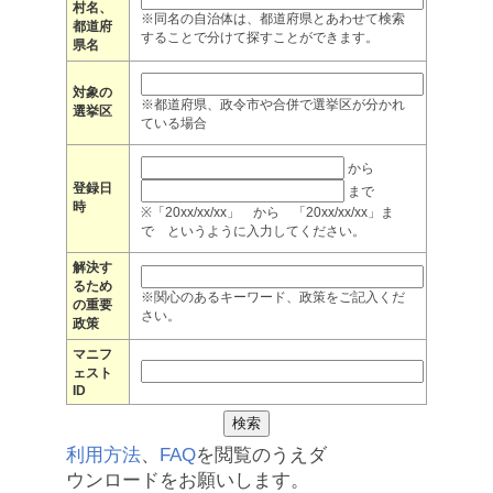
村名、
※同名の自治体は、都道府県とあわせて検索
都道府
することで分けて探すことができます。
県名
対象の
※都道府県、政令市や合併で選挙区が分かれ
選挙区
ている場合
から
登録日
まで
時
※「20xx/xx/xx」 から 「20xx/xx/xx」ま
で というように入力してください。
解決す
るため
※関心のあるキーワード、政策をご記入くだ
の重要
さい。
政策
マニフ
ェスト
ID
利用方法
、
FAQ
を閲覧のうえダ
ウンロードをお願いします。