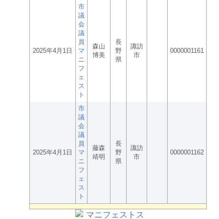
市
議
会
議
員
長
森山
諏訪
2025年4月1日
マ
野
0000001161
博美
市
ニ
県
フ
ェ
ス
ト
市
議
会
議
員
長
藤森
諏訪
2025年4月1日
マ
野
0000001162
靖明
市
ニ
県
フ
ェ
ス
ト