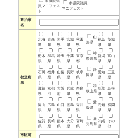
衆議院議
参議院議員
員マニフェス
マニフェスト
ト
政治家
名
山
北海
青森
岩手
宮城
秋田
福島
茨城
形県
道
県
県
県
県
県
県
神
栃木
群馬
埼玉
千葉
東京
新潟
富山
奈川県
県
県
県
県
都
県
県
静
石川
福井
山梨
長野
岐阜
愛知
三重
岡県
都道府
県
県
県
県
県
県
県
県
和
滋賀
京都
大阪
兵庫
奈良
鳥取
島根
歌山県
県
府
府
県
県
県
県
愛
岡山
広島
山口
徳島
香川
高知
福岡
媛県
県
県
県
県
県
県
県
鹿
佐賀
長崎
熊本
大分
宮崎
沖縄
その
児島県
県
県
県
県
県
県
他
市区町