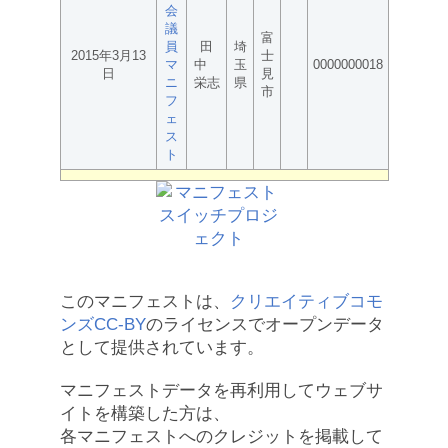
会
議
富
員
田
埼
2015年3月13
士
マ
中
玉
0000000018
日
見
ニ
栄志
県
市
フ
ェ
ス
ト
このマニフェストは、
クリエイティブコモ
ンズCC-BY
のライセンスでオープンデータ
として提供されています。
マニフェストデータを再利用してウェブサ
イトを構築した方は、
各マニフェストへのクレジットを掲載して