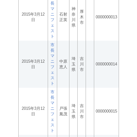
長
マ
神
厚
2015年3月12
ニ
石射
奈
木
0000000013
日
フ
正英
川
市
ェ
県
ス
ト
市
長
マ
埼
吉
2015年3月12
ニ
中原
玉
川
0000000014
日
フ
恵人
県
市
ェ
ス
ト
市
長
マ
埼
吉
2015年3月12
ニ
戸張
玉
川
0000000015
日
フ
胤茂
県
市
ェ
ス
ト