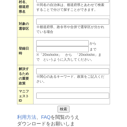
村名、
※同名の自治体は、都道府県とあわせて検索
都道府
することで分けて探すことができます。
県名
対象の
※都道府県、政令市や合併で選挙区が分かれ
選挙区
ている場合
から
登録日
まで
時
※「20xx/xx/xx」 から 「20xx/xx/xx」ま
で というように入力してください。
解決す
るため
※関心のあるキーワード、政策をご記入くだ
の重要
さい。
政策
マニフ
ェスト
ID
利用方法
、
FAQ
を閲覧のうえ
ダウンロードをお願いしま