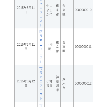
マ
中山
東
台
2015年3月11
ニ
よし
京
東
0000000010
日
フ
かつ
都
区
ェ
ス
ト
区
長
マ
東
台
2015年3月11
ニ
小柳
京
東
0000000011
日
フ
茂
都
区
ェ
ス
ト
市
長
マ
神
厚
2015年3月12
ニ
小林
奈
木
0000000012
日
フ
常良
川
市
ェ
県
ス
ト
市