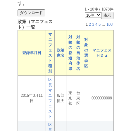
す。
1
-
10
件 /
1078
件
政策（マニフェス
1
2
3
4
5
...
108
ト）一覧
マ
対
対
ニ
対
象
象
フ
象
の
の
ェ
政治
の
マニフェス
登録年月日
都
自
ス
家名
選
トID ▲
道
治
ト
挙
府
体
種
区
県
名
別
区
長
マ
東
台
2015年3月11
ニ
服部
京
東
0000000009
日
フ
征夫
都
区
ェ
ス
ト
区
長