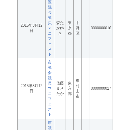
区
議
会
議
員
森た
東
中
2015年3月12
マ
かゆ
京
野
0000000016
日
ニ
き
都
区
フ
ェ
ス
ト
市
議
会
議
東
員
佐藤
東
2015年3月12
村
マ
まさ
京
0000000017
日
山
ニ
たか
都
市
フ
ェ
ス
ト
市
議