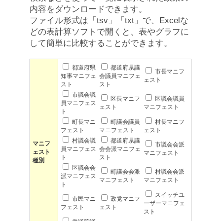
内容をダウンロードできます。
ファイル形式は「tsv」「txt」で、Excelな
どの表計算ソフトで開くと、表やグラフに
して簡単に比較することができます。
都道府県
都道府県議
市長マニフ
知事マニフェ
会議員マニフェ
ェスト
スト
スト
市議会議
区長マニフ
区議会議員
員マニフェス
ェスト
マニフェスト
ト
町長マニ
町議会議員
村長マニフ
フェスト
マニフェスト
ェスト
村議会議
都道府県議
マニフ
市議会会派
員マニフェス
会会派マニフェ
ェスト
マニフェスト
ト
スト
種別
区議会会
町議会会派
村議会会派
派マニフェス
マニフェスト
マニフェスト
ト
スイッチユ
市民マニ
政党マニフ
ーザーマニフェ
フェスト
ェスト
スト