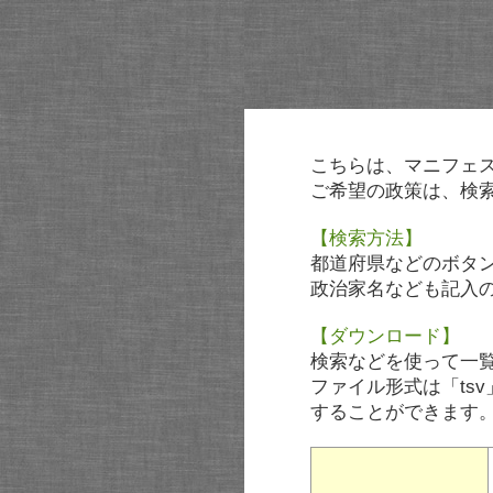
こちらは、マニフェ
ご希望の政策は、検
【検索方法】
都道府県などのボタ
政治家名なども記入
【ダウンロード】
検索などを使って一
ファイル形式は「tsv
することができます