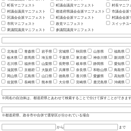
町長マニフェスト
町議会議員マニフェスト
村長マニフ
村議会議員マニフェスト
都道府県議会会派マニフェスト
市議会会派
区議会会派マニフェスト
町議会会派マニフェスト
村議会会派
市民マニフェスト
政党マニフェスト
スイッチユ
衆議院議員マニフェスト
参議院議員マニフェスト
北海道
青森県
岩手県
宮城県
秋田県
山形県
福島県
栃木県
群馬県
埼玉県
千葉県
東京都
神奈川県
新潟県
石川県
福井県
山梨県
長野県
岐阜県
静岡県
愛知県
滋賀県
京都府
大阪府
兵庫県
奈良県
和歌山県
鳥取県
岡山県
広島県
山口県
徳島県
香川県
愛媛県
高知県
佐賀県
長崎県
熊本県
大分県
宮崎県
鹿児島県
沖縄県
※同名の自治体は、都道府県とあわせて検索することで分けて探すことができま
※都道府県、政令市や合併で選挙区が分かれている場合
から
まで