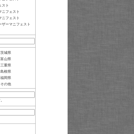
ェスト
マニフェスト
マニフェスト
ーザーマニフェスト
茨城県
富山県
三重県
島根県
福岡県
その他
す。