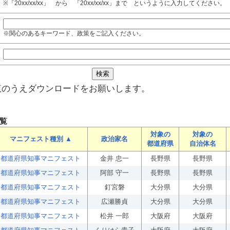
※「20xx/xx/xx」 から 「20xx/xx/xx」まで というように入力してください。
※関心のあるキーワード、政策をご記入ください。
覧のうえダウンロードをお願いします。
覧
対象の
対象の
マニフェスト種別 ▲
政治家名
都道府県
自治体名
都道府県知事マニフェスト
金井 忠一
長野県
長野県
都道府県知事マニフェスト
阿部 守一
長野県
長野県
都道府県知事マニフェスト
釘宮磐
大分県
大分県
都道府県知事マニフェスト
広瀬勝貞
大分県
大分県
都道府県知事マニフェスト
松井 一郎
大阪府
大阪府