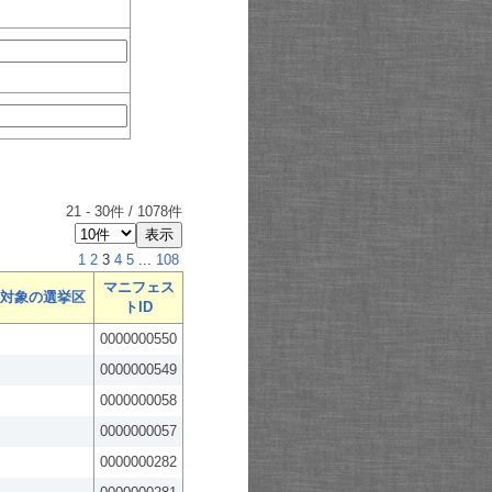
21
-
30
件 /
1078
件
1
2
3
4
5
...
108
マニフェス
対象の選挙区
トID
0000000550
0000000549
0000000058
0000000057
0000000282