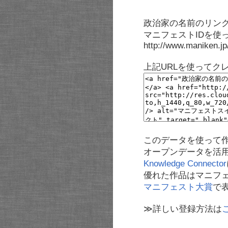
政治家の名前のリンク
マニフェストIDを使
http://www.maniken.j
上記URLを使ってク
このデータを使って
オープンデータを活
Knowledge Connector
優れた作品はマニフ
マニフェスト大賞
で
≫詳しい登録方法は