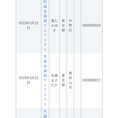
区
議
会
議
員
森た
東
中
2015年3月12
マ
かゆ
京
野
0000000016
日
ニ
き
都
区
フ
ェ
ス
ト
市
議
会
議
東
員
佐藤
東
2015年3月12
村
マ
まさ
京
0000000017
日
山
ニ
たか
都
市
フ
ェ
ス
ト
市
議