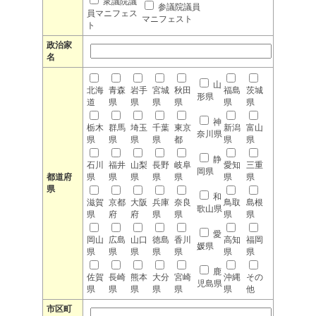
衆議院議
参議院議員
員マニフェス
マニフェスト
ト
政治家
名
山
北海
青森
岩手
宮城
秋田
福島
茨城
形県
道
県
県
県
県
県
県
神
栃木
群馬
埼玉
千葉
東京
新潟
富山
奈川県
県
県
県
県
都
県
県
静
石川
福井
山梨
長野
岐阜
愛知
三重
岡県
都道府
県
県
県
県
県
県
県
県
和
滋賀
京都
大阪
兵庫
奈良
鳥取
島根
歌山県
県
府
府
県
県
県
県
愛
岡山
広島
山口
徳島
香川
高知
福岡
媛県
県
県
県
県
県
県
県
鹿
佐賀
長崎
熊本
大分
宮崎
沖縄
その
児島県
県
県
県
県
県
県
他
市区町