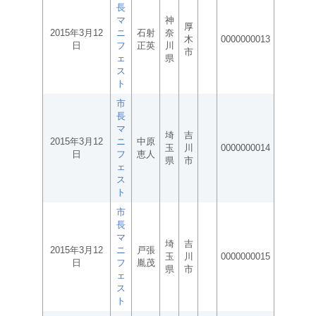
長
マ
神
厚
2015年3月12
ニ
石射
奈
木
0000000013
日
フ
正英
川
市
ェ
県
ス
ト
市
長
マ
埼
吉
2015年3月12
ニ
中原
玉
川
0000000014
日
フ
恵人
県
市
ェ
ス
ト
市
長
マ
埼
吉
2015年3月12
ニ
戸張
玉
川
0000000015
日
フ
胤茂
県
市
ェ
ス
ト