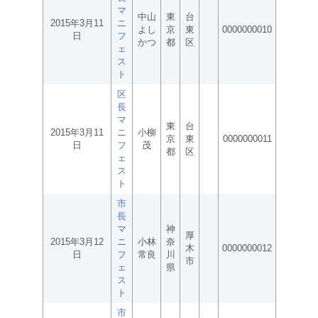
マ
中山
東
台
2015年3月11
ニ
よし
京
東
0000000010
日
フ
かつ
都
区
ェ
ス
ト
区
長
マ
東
台
2015年3月11
ニ
小柳
京
東
0000000011
日
フ
茂
都
区
ェ
ス
ト
市
長
マ
神
厚
2015年3月12
ニ
小林
奈
木
0000000012
日
フ
常良
川
市
ェ
県
ス
ト
市