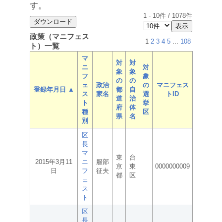
す。
1
-
10
件 /
1078
件
政策（マニフェス
1
2
3
4
5
...
108
ト）一覧
マ
対
対
ニ
対
象
象
フ
象
の
の
ェ
政治
の
マニフェス
登録年月日 ▲
都
自
ス
家名
選
トID
道
治
ト
挙
府
体
種
区
県
名
別
区
長
マ
東
台
2015年3月11
ニ
服部
京
東
0000000009
日
フ
征夫
都
区
ェ
ス
ト
区
長