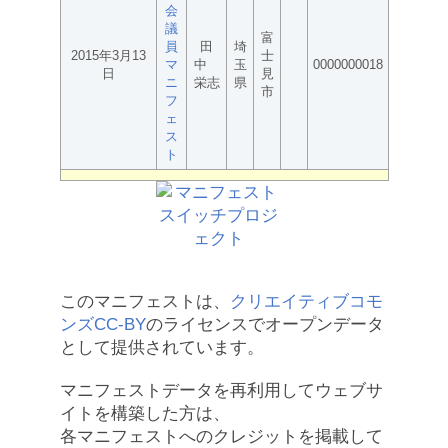
会
議
富
員
田
埼
2015年3月13
士
マ
中
玉
0000000018
日
見
ニ
栄志
県
市
フ
ェ
ス
ト
このマニフェストは、
クリエイティブコモ
ンズCC-BY
のライセンスでオープンデータ
として提供されています。
マニフェストデータを再利用してウェブサ
イトを構築した方は、
各マニフェストへのクレジットを掲載して