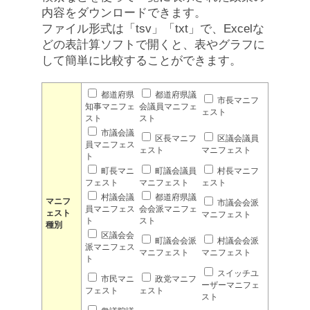
内容をダウンロードできます。
ファイル形式は「tsv」「txt」で、Excelな
どの表計算ソフトで開くと、表やグラフに
して簡単に比較することができます。
都道府県
都道府県議
市長マニフ
知事マニフェ
会議員マニフェ
ェスト
スト
スト
市議会議
区長マニフ
区議会議員
員マニフェス
ェスト
マニフェスト
ト
町長マニ
町議会議員
村長マニフ
フェスト
マニフェスト
ェスト
村議会議
都道府県議
マニフ
市議会会派
員マニフェス
会会派マニフェ
ェスト
マニフェスト
ト
スト
種別
区議会会
町議会会派
村議会会派
派マニフェス
マニフェスト
マニフェスト
ト
スイッチユ
市民マニ
政党マニフ
ーザーマニフェ
フェスト
ェスト
スト