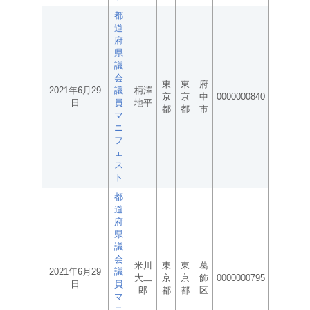
都
道
府
県
議
会
東
東
府
2021年6月29
議
柄澤
京
京
中
0000000840
日
員
地平
都
都
市
マ
ニ
フ
ェ
ス
ト
都
道
府
県
議
会
米川
東
東
葛
2021年6月29
議
大二
京
京
飾
0000000795
日
員
郎
都
都
区
マ
ニ