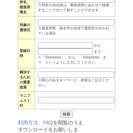
村名、
※同名の自治体は、都道府県とあわせて検索
都道府
することで分けて探すことができます。
県名
対象の
※都道府県、政令市や合併で選挙区が分かれ
選挙区
ている場合
から
登録日
まで
時
※「20xx/xx/xx」 から 「20xx/xx/xx」ま
で というように入力してください。
解決す
るため
※関心のあるキーワード、政策をご記入くだ
の重要
さい。
政策
マニフ
ェスト
ID
利用方法
、
FAQ
を閲覧のうえ
ダウンロードをお願いしま