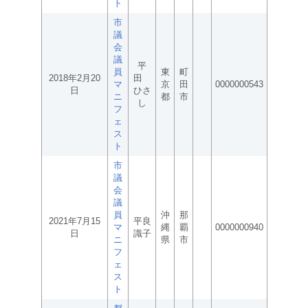
ト
市
議
会
議
平
員
東
町
2018年2月20
田
マ
京
田
0000000543
日
ひさ
ニ
都
市
し
フ
ェ
ス
ト
市
議
会
議
員
沖
那
2021年7月15
平良
マ
縄
覇
0000000940
日
識子
ニ
県
市
フ
ェ
ス
ト