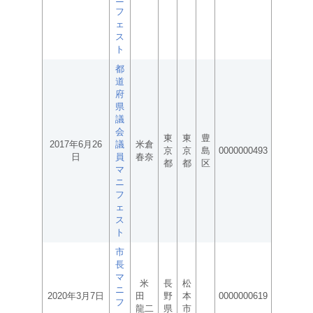
フ
ェ
ス
ト
都
道
府
県
議
会
東
東
豊
2017年6月26
議
米倉
京
京
島
0000000493
日
員
春奈
都
都
区
マ
ニ
フ
ェ
ス
ト
市
長
マ
米
長
松
ニ
2020年3月7日
田
野
本
0000000619
フ
龍二
県
市