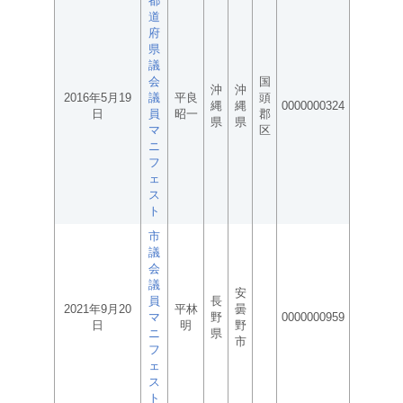
都
道
府
県
議
会
国
沖
沖
2016年5月19
議
平良
頭
縄
縄
0000000324
日
員
昭一
郡
県
県
マ
区
ニ
フ
ェ
ス
ト
市
議
会
議
安
員
長
2021年9月20
平林
曇
マ
野
0000000959
日
明
野
ニ
県
市
フ
ェ
ス
ト