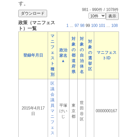
す。
981
-
990
件 /
1078
件
政策（マニフェス
1
...
97
98
99
100
101
...
108
ト）一覧
マ
対
対
ニ
対
象
象
フ
象
の
の
政治
ェ
の
マニフェス
登録年月日
都
自
家名
ス
選
トID
▲
道
治
ト
挙
府
体
種
区
県
名
別
区
議
会
議
世
員
平塚
東
2015年4月17
田
マ
けい
京
0000000167
日
谷
ニ
じ
都
区
フ
ェ
ス