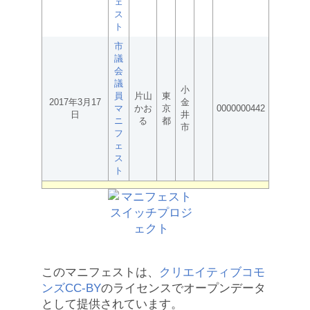
ェ
ス
ト
市
議
会
議
小
員
片山
東
2017年3月17
金
マ
かお
京
0000000442
日
井
ニ
る
都
市
フ
ェ
ス
ト
このマニフェストは、
クリエイティブコモ
ンズCC-BY
のライセンスでオープンデータ
として提供されています。