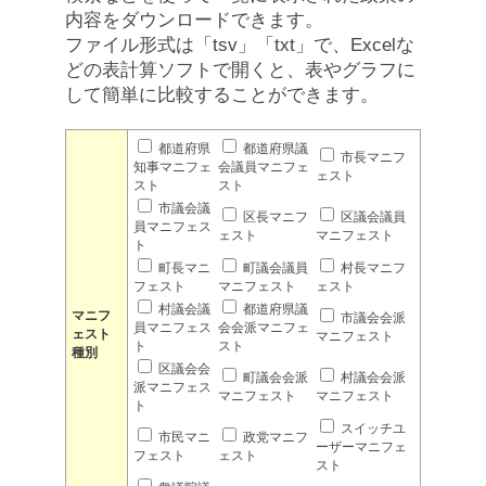
内容をダウンロードできます。
ファイル形式は「tsv」「txt」で、Excelな
どの表計算ソフトで開くと、表やグラフに
して簡単に比較することができます。
都道府県
都道府県議
市長マニフ
知事マニフェ
会議員マニフェ
ェスト
スト
スト
市議会議
区長マニフ
区議会議員
員マニフェス
ェスト
マニフェスト
ト
町長マニ
町議会議員
村長マニフ
フェスト
マニフェスト
ェスト
村議会議
都道府県議
マニフ
市議会会派
員マニフェス
会会派マニフェ
ェスト
マニフェスト
ト
スト
種別
区議会会
町議会会派
村議会会派
派マニフェス
マニフェスト
マニフェスト
ト
スイッチユ
市民マニ
政党マニフ
ーザーマニフェ
フェスト
ェスト
スト