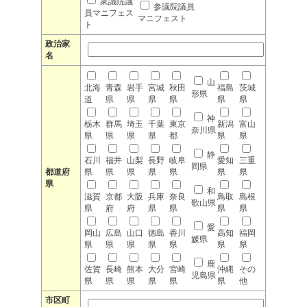
衆議院議
参議院議員
員マニフェス
マニフェスト
ト
政治家
名
山
北海
青森
岩手
宮城
秋田
福島
茨城
形県
道
県
県
県
県
県
県
神
栃木
群馬
埼玉
千葉
東京
新潟
富山
奈川県
県
県
県
県
都
県
県
静
石川
福井
山梨
長野
岐阜
愛知
三重
岡県
都道府
県
県
県
県
県
県
県
県
和
滋賀
京都
大阪
兵庫
奈良
鳥取
島根
歌山県
県
府
府
県
県
県
県
愛
岡山
広島
山口
徳島
香川
高知
福岡
媛県
県
県
県
県
県
県
県
鹿
佐賀
長崎
熊本
大分
宮崎
沖縄
その
児島県
県
県
県
県
県
県
他
市区町