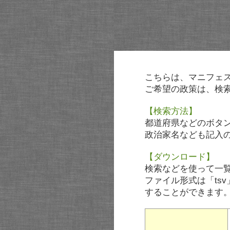
こちらは、マニフェ
ご希望の政策は、検
【検索方法】
都道府県などのボタ
政治家名なども記入
【ダウンロード】
検索などを使って一
ファイル形式は「tsv
することができます