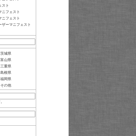
ェスト
マニフェスト
マニフェスト
ーザーマニフェスト
茨城県
富山県
三重県
島根県
福岡県
その他
す。