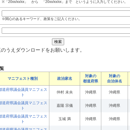
※「20xx/xx/xx」 から 「20xx/xx/xx」まで というように入力してください。
※関心のあるキーワード、政策をご記入ください。
覧のうえダウンロードをお願いします。
覧
対象の
対象の
マニフェスト種別
政治家名
都道府県
自治体名
都道府県議会議員マニフェス
仲村 未央
沖縄県
沖縄県
ト
都道府県議会議員マニフェス
嘉陽 宗儀
沖縄県
沖縄県
ト
都道府県議会議員マニフェス
玉城 満
沖縄県
沖縄県
ト
都道府県議会議員マニフェス