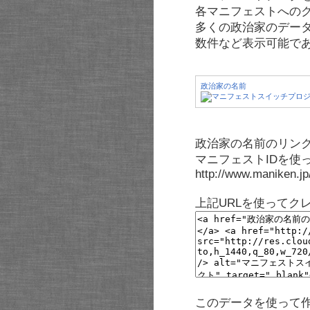
各マニフェストへの
多くの政治家のデー
数件など表示可能で
政治家の名前
政治家の名前のリンク
マニフェストIDを使
http://www.maniken.j
上記URLを使ってク
このデータを使って