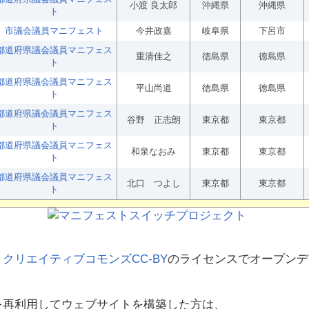
小渡 良太郎
沖縄県
沖縄県
ト
市議会議員マニフェスト
今井政嘉
岐阜県
下呂市
都道府県議会議員マニフェス
重清佳之
徳島県
徳島県
ト
都道府県議会議員マニフェス
平山尚道
徳島県
徳島県
ト
都道府県議会議員マニフェス
谷野 正志朗
東京都
東京都
ト
都道府県議会議員マニフェス
和泉なおみ
東京都
東京都
ト
都道府県議会議員マニフェス
北口 つよし
東京都
東京都
ト
、
クリエイティブコモンズCC-BY
のライセンスでオープンデ
を再利用してウェブサイトを構築した方は、