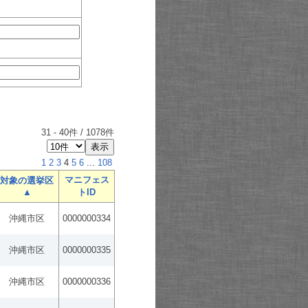
31
-
40
件 /
1078
件
1
2
3
4
5
6
...
108
マニフェス
対象の選挙区
▲
トID
沖縄市区
0000000334
沖縄市区
0000000335
沖縄市区
0000000336