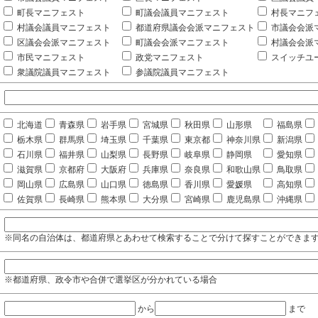
町長マニフェスト
町議会議員マニフェスト
村長マニフ
村議会議員マニフェスト
都道府県議会会派マニフェスト
市議会会派
区議会会派マニフェスト
町議会会派マニフェスト
村議会会派
市民マニフェスト
政党マニフェスト
スイッチユ
衆議院議員マニフェスト
参議院議員マニフェスト
北海道
青森県
岩手県
宮城県
秋田県
山形県
福島県
栃木県
群馬県
埼玉県
千葉県
東京都
神奈川県
新潟県
石川県
福井県
山梨県
長野県
岐阜県
静岡県
愛知県
滋賀県
京都府
大阪府
兵庫県
奈良県
和歌山県
鳥取県
岡山県
広島県
山口県
徳島県
香川県
愛媛県
高知県
佐賀県
長崎県
熊本県
大分県
宮崎県
鹿児島県
沖縄県
※同名の自治体は、都道府県とあわせて検索することで分けて探すことができま
※都道府県、政令市や合併で選挙区が分かれている場合
から
まで