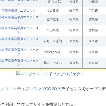
小渡 良太郎
沖縄県
沖縄県
ト
市議会議員マニフェスト
今井政嘉
岐阜県
下呂市
都道府県議会議員マニフェス
重清佳之
徳島県
徳島県
ト
都道府県議会議員マニフェス
平山尚道
徳島県
徳島県
ト
都道府県議会議員マニフェス
谷野 正志朗
東京都
東京都
ト
都道府県議会議員マニフェス
和泉なおみ
東京都
東京都
ト
都道府県議会議員マニフェス
北口 つよし
東京都
東京都
ト
、
クリエイティブコモンズCC-BY
のライセンスでオープンデ
を再利用してウェブサイトを構築した方は、