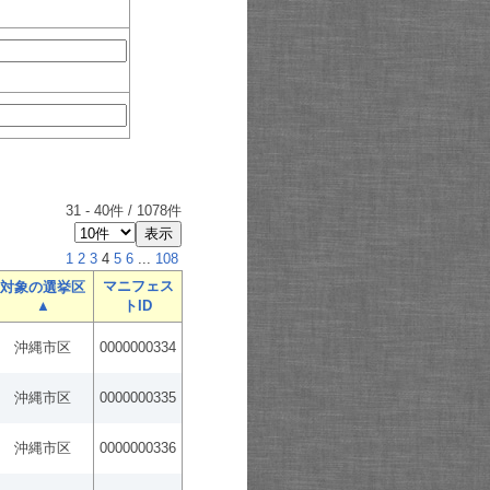
31
-
40
件 /
1078
件
1
2
3
4
5
6
...
108
マニフェス
対象の選挙区
▲
トID
沖縄市区
0000000334
沖縄市区
0000000335
沖縄市区
0000000336