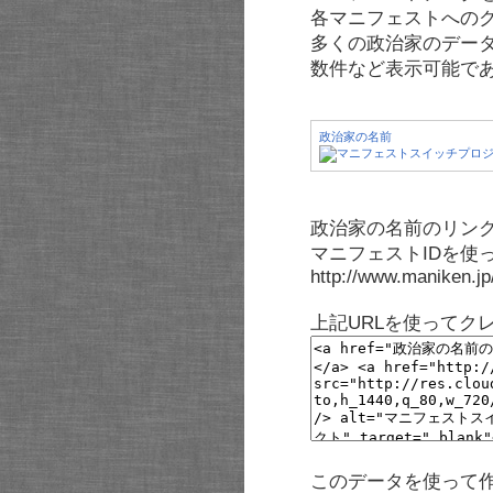
各マニフェストへの
多くの政治家のデー
数件など表示可能で
政治家の名前
政治家の名前のリンク
マニフェストIDを使
http://www.maniken.j
上記URLを使ってク
このデータを使って