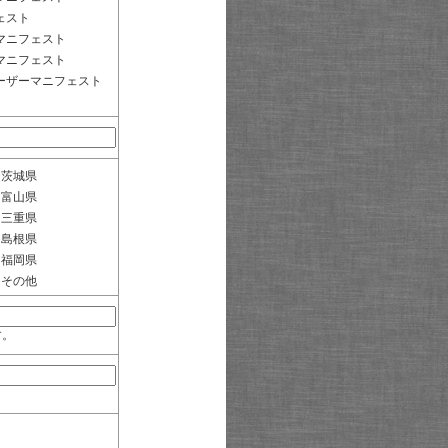
ェスト
マニフェスト
マニフェスト
ーザーマニフェスト
茨城県
富山県
三重県
島根県
福岡県
その他
す。