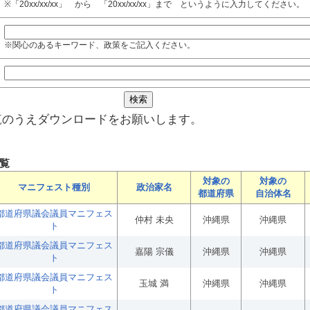
※「20xx/xx/xx」 から 「20xx/xx/xx」まで というように入力してください。
※関心のあるキーワード、政策をご記入ください。
覧のうえダウンロードをお願いします。
覧
対象の
対象の
マニフェスト種別
政治家名
都道府県
自治体名
都道府県議会議員マニフェス
仲村 未央
沖縄県
沖縄県
ト
都道府県議会議員マニフェス
嘉陽 宗儀
沖縄県
沖縄県
ト
都道府県議会議員マニフェス
玉城 満
沖縄県
沖縄県
ト
都道府県議会議員マニフェス