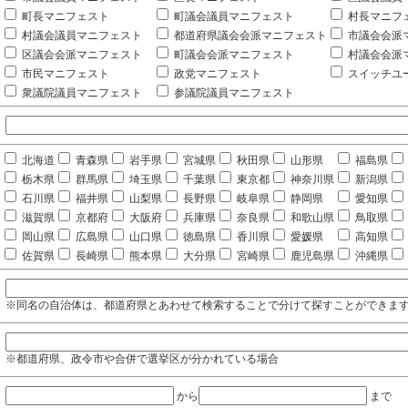
町長マニフェスト
町議会議員マニフェスト
村長マニフ
村議会議員マニフェスト
都道府県議会会派マニフェスト
市議会会派
区議会会派マニフェスト
町議会会派マニフェスト
村議会会派
市民マニフェスト
政党マニフェスト
スイッチユ
衆議院議員マニフェスト
参議院議員マニフェスト
北海道
青森県
岩手県
宮城県
秋田県
山形県
福島県
栃木県
群馬県
埼玉県
千葉県
東京都
神奈川県
新潟県
石川県
福井県
山梨県
長野県
岐阜県
静岡県
愛知県
滋賀県
京都府
大阪府
兵庫県
奈良県
和歌山県
鳥取県
岡山県
広島県
山口県
徳島県
香川県
愛媛県
高知県
佐賀県
長崎県
熊本県
大分県
宮崎県
鹿児島県
沖縄県
※同名の自治体は、都道府県とあわせて検索することで分けて探すことができま
※都道府県、政令市や合併で選挙区が分かれている場合
から
まで