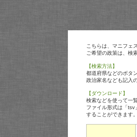
こちらは、マニフェ
ご希望の政策は、検
【検索方法】
都道府県などのボタ
政治家名なども記入
【ダウンロード】
検索などを使って一
ファイル形式は「tsv
することができます