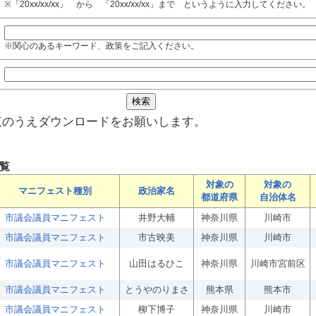
※「20xx/xx/xx」 から 「20xx/xx/xx」まで というように入力してください。
※関心のあるキーワード、政策をご記入ください。
覧のうえダウンロードをお願いします。
覧
対象の
対象の
マニフェスト種別
政治家名
都道府県
自治体名
市議会議員マニフェスト
井野大輔
神奈川県
川崎市
市議会議員マニフェスト
市古映美
神奈川県
川崎市
市議会議員マニフェスト
山田はるひこ
神奈川県
川崎市宮前区
市議会議員マニフェスト
とうやのりまさ
熊本県
熊本市
市議会議員マニフェスト
柳下博子
神奈川県
川崎市