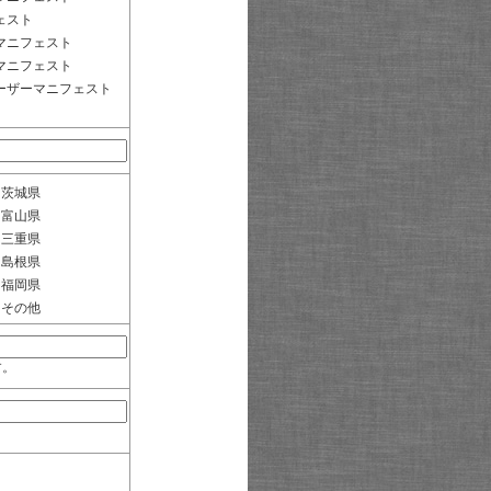
ェスト
マニフェスト
マニフェスト
ーザーマニフェスト
茨城県
富山県
三重県
島根県
福岡県
その他
す。