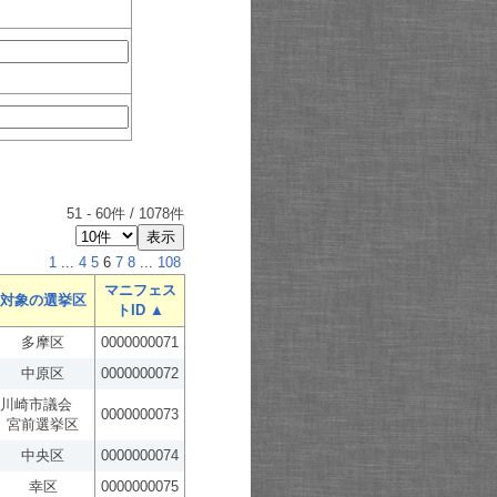
51
-
60
件 /
1078
件
1
...
4
5
6
7
8
...
108
マニフェス
対象の選挙区
トID ▲
多摩区
0000000071
中原区
0000000072
川崎市議会
0000000073
宮前選挙区
中央区
0000000074
幸区
0000000075