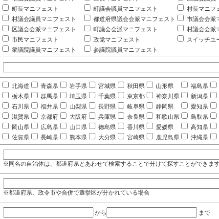
町長マニフェスト
町議会議員マニフェスト
村長マニフ
村議会議員マニフェスト
都道府県議会会派マニフェスト
市議会会派
区議会会派マニフェスト
町議会会派マニフェスト
村議会会派
市民マニフェスト
政党マニフェスト
スイッチユ
衆議院議員マニフェスト
参議院議員マニフェスト
北海道
青森県
岩手県
宮城県
秋田県
山形県
福島県
栃木県
群馬県
埼玉県
千葉県
東京都
神奈川県
新潟県
石川県
福井県
山梨県
長野県
岐阜県
静岡県
愛知県
滋賀県
京都府
大阪府
兵庫県
奈良県
和歌山県
鳥取県
岡山県
広島県
山口県
徳島県
香川県
愛媛県
高知県
佐賀県
長崎県
熊本県
大分県
宮崎県
鹿児島県
沖縄県
※同名の自治体は、都道府県とあわせて検索することで分けて探すことができま
※都道府県、政令市や合併で選挙区が分かれている場合
から
まで