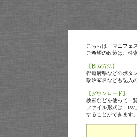
こちらは、マニフェ
ご希望の政策は、検
【検索方法】
都道府県などのボタ
政治家名なども記入
【ダウンロード】
検索などを使って一
ファイル形式は「tsv
することができます