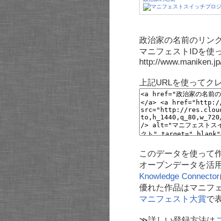
政治家の名前のリンク
マニフェストIDを使
http://www.maniken.j
上記URLを使ってク
このデータを使って
オープンデータを活
Knowledge Connector
優れた作品はマニフ
マニフェスト大賞
で
≫詳しい登録方法は