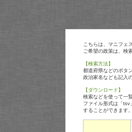
こちらは、マニフェ
ご希望の政策は、検
【検索方法】
都道府県などのボタ
政治家名なども記入
【ダウンロード】
検索などを使って一
ファイル形式は「tsv
することができます