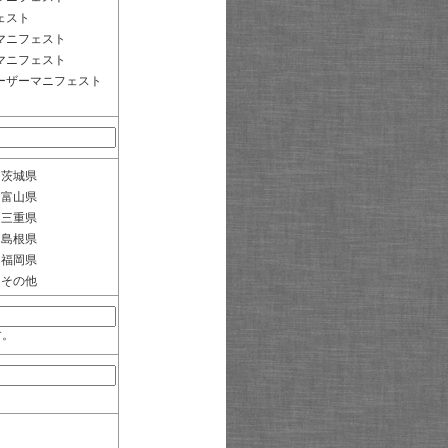
ェスト
マニフェスト
マニフェスト
ーザーマニフェスト
茨城県
富山県
三重県
島根県
福岡県
その他
す。