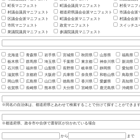
町長マニフェスト
町議会議員マニフェスト
村長マニフ
村議会議員マニフェスト
都道府県議会会派マニフェスト
市議会会派
区議会会派マニフェスト
町議会会派マニフェスト
村議会会派
市民マニフェスト
政党マニフェスト
スイッチユ
衆議院議員マニフェスト
参議院議員マニフェスト
北海道
青森県
岩手県
宮城県
秋田県
山形県
福島県
栃木県
群馬県
埼玉県
千葉県
東京都
神奈川県
新潟県
石川県
福井県
山梨県
長野県
岐阜県
静岡県
愛知県
滋賀県
京都府
大阪府
兵庫県
奈良県
和歌山県
鳥取県
岡山県
広島県
山口県
徳島県
香川県
愛媛県
高知県
佐賀県
長崎県
熊本県
大分県
宮崎県
鹿児島県
沖縄県
※同名の自治体は、都道府県とあわせて検索することで分けて探すことができま
※都道府県、政令市や合併で選挙区が分かれている場合
から
まで