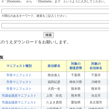
※「20xx/xx/xx」 から 「20xx/xx/xx」まで というように入力してください。
※関心のあるキーワード、政策をご記入ください。
覧のうえダウンロードをお願いします。
覧
対象の
対象の
マニフェスト種別
政治家名
都道府県
自治体名
市長マニフェスト
熊谷俊人
千葉県
千葉市
市長マニフェスト
福田紀彦
神奈川県
川崎市
市長マニフェスト
大西一史
熊本県
熊本市
市議会議員マニフェスト
上田 欣也
熊本県
合志市
市議会議員マニフェスト
たまき真悟
愛知県
名古屋市