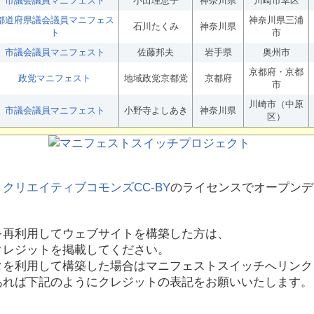
市議会議員マニフェスト
小田理恵子
神奈川県
川崎市幸区
都道府県議会議員マニフェス
神奈川県三浦
石川たくみ
神奈川県
ト
市
市議会議員マニフェスト
佐藤邦夫
岩手県
奥州市
京都府・京都
政党マニフェスト
地域政党京都党
京都府
市
川崎市（中原
市議会議員マニフェスト
小野寺よしあき
神奈川県
区）
、
クリエイティブコモンズCC-BY
のライセンスでオープンデ
を再利用してウェブサイトを構築した方は、
クレジットを掲載してください。
タを利用して構築した場合はマニフェストスイッチへリンク
あれば下記のようにクレジットの表記をお願いいたします。