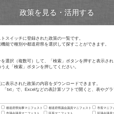
政策を見る・活用する
ストスイッチに登録された政策の一覧です。
索機能で種別や都道府県を選択して探すことができます。
ンを選択（複数可）して、「検索」ボタンを押すと表示され
のうえ「検索」ボタンを押してください。
覧に表示された政策の内容をダウンロードできます。
」「txt」で、Excelなどの表計算ソフトで開くと、表や
。
都道府県知事マニフェスト
都道府県議会議員マニフェスト
市長マニフ
市議会議員マニフェスト
区長マニフェスト
区議会議員