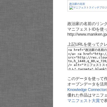
政治家の名前
政治家の名前のリンク
マニフェストIDを使
http://www.maniken.j
上記URLを使ってク
このデータを使って
オープンデータを活
Knowledge Connector
優れた作品はマニフ
マニフェスト大賞
で