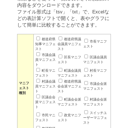
内容をダウンロードできます。
ファイル形式は「tsv」「txt」で、Excelな
どの表計算ソフトで開くと、表やグラフに
して簡単に比較することができます。
都道府県
都道府県議
市長マニフ
知事マニフェ
会議員マニフェ
ェスト
スト
スト
市議会議
区長マニフ
区議会議員
員マニフェス
ェスト
マニフェスト
ト
町長マニ
町議会議員
村長マニフ
フェスト
マニフェスト
ェスト
村議会議
都道府県議
マニフ
市議会会派
員マニフェス
会会派マニフェ
ェスト
マニフェスト
ト
スト
種別
区議会会
町議会会派
村議会会派
派マニフェス
マニフェスト
マニフェスト
ト
スイッチユ
市民マニ
政党マニフ
ーザーマニフェ
フェスト
ェスト
スト