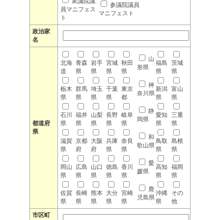
衆議院議
参議院議員
員マニフェス
マニフェスト
ト
政治家
名
山
北海
青森
岩手
宮城
秋田
福島
茨城
形県
道
県
県
県
県
県
県
神
栃木
群馬
埼玉
千葉
東京
新潟
富山
奈川県
県
県
県
県
都
県
県
静
石川
福井
山梨
長野
岐阜
愛知
三重
岡県
都道府
県
県
県
県
県
県
県
県
和
滋賀
京都
大阪
兵庫
奈良
鳥取
島根
歌山県
県
府
府
県
県
県
県
愛
岡山
広島
山口
徳島
香川
高知
福岡
媛県
県
県
県
県
県
県
県
鹿
佐賀
長崎
熊本
大分
宮崎
沖縄
その
児島県
県
県
県
県
県
県
他
市区町