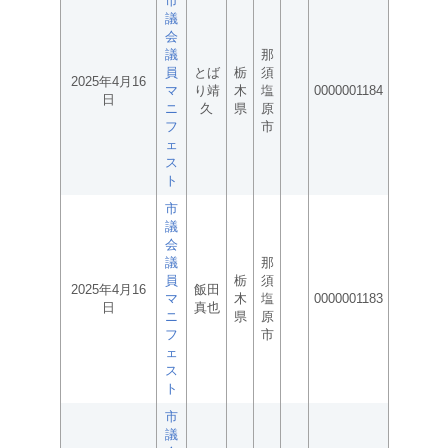
市
議
会
議
那
員
とば
栃
須
2025年4月16
マ
り靖
木
塩
0000001184
日
ニ
久
県
原
フ
市
ェ
ス
ト
市
議
会
議
那
員
栃
須
2025年4月16
飯田
マ
木
塩
0000001183
日
真也
ニ
県
原
フ
市
ェ
ス
ト
市
議