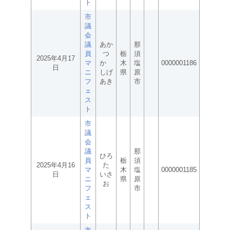
ト
市
議
会
議
あか
那
員
つ
栃
須
2025年4月17
マ
か
木
塩
0000001186
日
ニ
しげ
県
原
フ
あき
市
ェ
ス
ト
市
議
会
議
那
ひろ
員
栃
須
2025年4月16
た
マ
木
塩
0000001185
日
いさ
ニ
県
原
お
フ
市
ェ
ス
ト