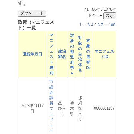
す。
41
-
50
件 /
1078
件
政策（マニフェス
1
...
3
4
5
6
7
...
108
ト）一覧
マ
対
対
ニ
対
象
象
フ
象
の
の
ェ
政治
の
マニフェス
都
登録年月日
自
ス
家名
選
トID
道
治
ト
挙
府
体
種
区
県
名
別
▲
市
議
会
議
那
員
星
栃
須
2025年4月17
マ
ひろ
木
塩
0000001187
日
ニ
こ
県
原
フ
市
ェ
ス