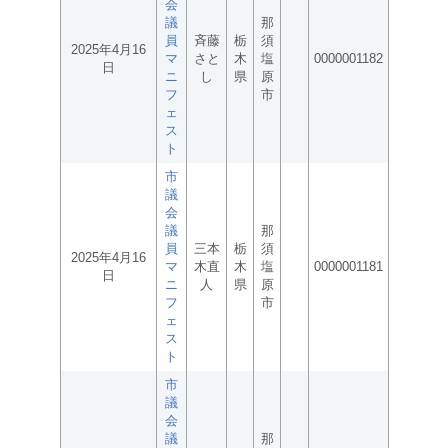
会
議
那
員
斉藤
栃
須
2025年4月16
マ
さと
木
塩
0000001182
日
ニ
し
県
原
フ
市
ェ
ス
ト
市
議
会
議
那
員
三本
栃
須
2025年4月16
マ
木直
木
塩
0000001181
日
ニ
人
県
原
フ
市
ェ
ス
ト
市
議
会
議
那