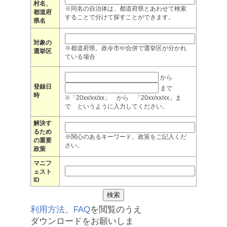
村名、
※同名の自治体は、都道府県とあわせて検索
都道府
することで分けて探すことができます。
県名
対象の
※都道府県、政令市や合併で選挙区が分かれ
選挙区
ている場合
から
登録日
まで
時
※「20xx/xx/xx」 から 「20xx/xx/xx」ま
で というように入力してください。
解決す
るため
※関心のあるキーワード、政策をご記入くだ
の重要
さい。
政策
マニフ
ェスト
ID
利用方法
、
FAQ
を閲覧のうえ
ダウンロードをお願いしま