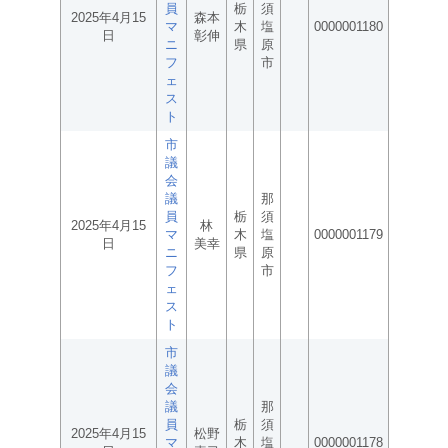
員
栃
須
2025年4月15
森本
マ
木
塩
0000001180
日
彰伸
ニ
県
原
フ
市
ェ
ス
ト
市
議
会
議
那
員
栃
須
2025年4月15
林
マ
木
塩
0000001179
日
美幸
ニ
県
原
フ
市
ェ
ス
ト
市
議
会
議
那
員
栃
須
2025年4月15
松野
マ
木
塩
0000001178