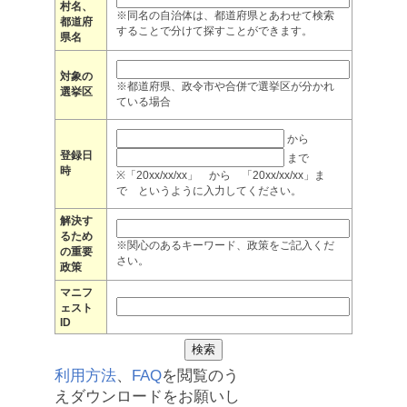
村名、
※同名の自治体は、都道府県とあわせて検索
都道府
することで分けて探すことができます。
県名
対象の
※都道府県、政令市や合併で選挙区が分かれ
選挙区
ている場合
から
登録日
まで
時
※「20xx/xx/xx」 から 「20xx/xx/xx」ま
で というように入力してください。
解決す
るため
※関心のあるキーワード、政策をご記入くだ
の重要
さい。
政策
マニフ
ェスト
ID
利用方法
、
FAQ
を閲覧のう
えダウンロードをお願いし