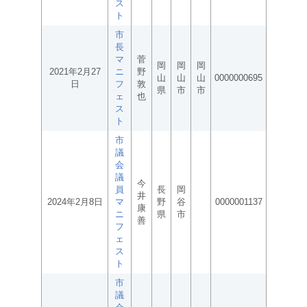
ス
ト
市
長
マ
菅
岡
岡
岡
2021年2月27
ニ
野
山
山
山
0000000695
日
フ
敦
県
市
市
ェ
也
ス
ト
市
議
会
議
今
員
長
岡
井
2024年2月8日
マ
野
谷
0000001137
康
ニ
県
市
善
フ
ェ
ス
ト
市
議