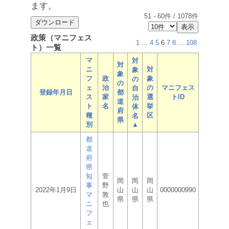
ます。
51
-
60
件 /
1078
件
政策（マニフェス
1
...
4
5
6
7
8
...
108
ト）一覧
マ
対
対
ニ
対
象
象
フ
政
象
の
の
ェ
治
の
マニフェス
自
登録年月日
都
ス
家
選
トID
治
道
ト
名
挙
体
府
種
区
名
県
別
▲
都
道
府
県
知
菅
岡
岡
岡
事
野
2022年1月9日
山
山
山
0000000990
マ
敦
県
県
県
ニ
也
フ
ェ