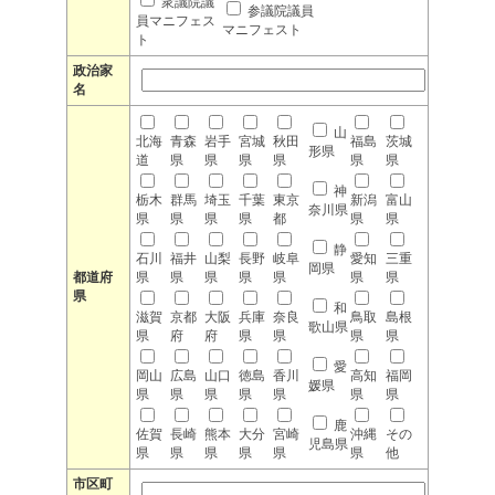
衆議院議
参議院議員
員マニフェス
マニフェスト
ト
政治家
名
山
北海
青森
岩手
宮城
秋田
福島
茨城
形県
道
県
県
県
県
県
県
神
栃木
群馬
埼玉
千葉
東京
新潟
富山
奈川県
県
県
県
県
都
県
県
静
石川
福井
山梨
長野
岐阜
愛知
三重
岡県
都道府
県
県
県
県
県
県
県
県
和
滋賀
京都
大阪
兵庫
奈良
鳥取
島根
歌山県
県
府
府
県
県
県
県
愛
岡山
広島
山口
徳島
香川
高知
福岡
媛県
県
県
県
県
県
県
県
鹿
佐賀
長崎
熊本
大分
宮崎
沖縄
その
児島県
県
県
県
県
県
県
他
市区町