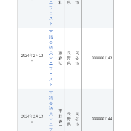
ニ
壮
県
市
フ
ェ
ス
ト
市
議
会
議
員
藤
長
岡
2024年2月13
マ
森
野
谷
0000001143
日
ニ
弘
県
市
フ
ェ
ス
ト
市
議
会
議
宇
員
長
岡
2024年2月13
野
マ
野
谷
0000001144
日
香
ニ
県
市
二
フ