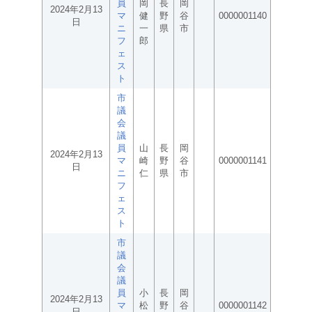
員
岡
長
岡
2024年2月13
マ
健
野
谷
0000001140
日
ニ
一
県
市
フ
郎
ェ
ス
ト
市
議
会
議
員
山
長
岡
2024年2月13
マ
崎
野
谷
0000001141
日
ニ
仁
県
市
フ
ェ
ス
ト
市
議
会
議
員
小
長
岡
2024年2月13
マ
松
野
谷
0000001142
日