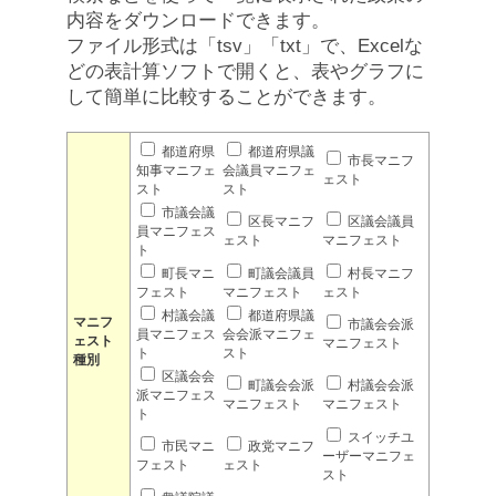
内容をダウンロードできます。
ファイル形式は「tsv」「txt」で、Excelな
どの表計算ソフトで開くと、表やグラフに
して簡単に比較することができます。
都道府県
都道府県議
市長マニフ
知事マニフェ
会議員マニフェ
ェスト
スト
スト
市議会議
区長マニフ
区議会議員
員マニフェス
ェスト
マニフェスト
ト
町長マニ
町議会議員
村長マニフ
フェスト
マニフェスト
ェスト
村議会議
都道府県議
マニフ
市議会会派
員マニフェス
会会派マニフェ
ェスト
マニフェスト
ト
スト
種別
区議会会
町議会会派
村議会会派
派マニフェス
マニフェスト
マニフェスト
ト
スイッチユ
市民マニ
政党マニフ
ーザーマニフェ
フェスト
ェスト
スト