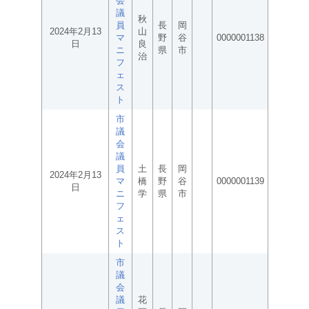
会
議
秋
員
長
岡
2024年2月13
山
マ
野
谷
0000001138
日
良
ニ
県
市
治
フ
ェ
ス
ト
市
議
会
議
員
土
長
岡
2024年2月13
マ
橋
野
谷
0000001139
日
ニ
学
県
市
フ
ェ
ス
ト
市
議
会
議
花