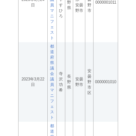
野
0000001011
日
員
す
安曇
野
県
マ
ひ
野市
市
ニ
ろ
フ
ェ
ス
ト
都
道
府
県
議
安
会
寺
長
曇
2023年3月22
議
沢
安曇
野
野
0000001010
日
員
功
野市
県
市
マ
希
区
ニ
フ
ェ
ス
ト
都
道