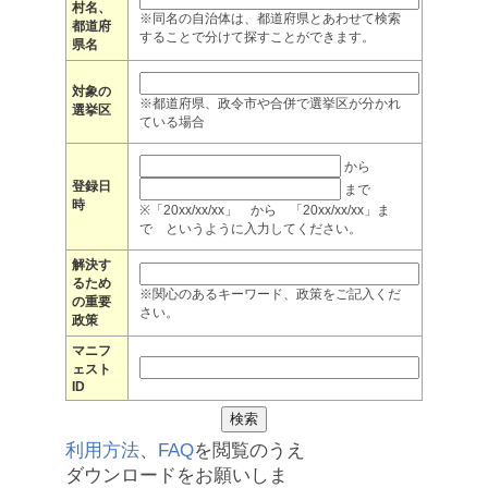
村名、
※同名の自治体は、都道府県とあわせて検索
都道府
することで分けて探すことができます。
県名
対象の
※都道府県、政令市や合併で選挙区が分かれ
選挙区
ている場合
から
登録日
まで
時
※「20xx/xx/xx」 から 「20xx/xx/xx」ま
で というように入力してください。
解決す
るため
※関心のあるキーワード、政策をご記入くだ
の重要
さい。
政策
マニフ
ェスト
ID
利用方法
、
FAQ
を閲覧のうえ
ダウンロードをお願いしま