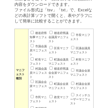
内容をダウンロードできます。
ファイル形式は「tsv」「txt」で、Excelな
どの表計算ソフトで開くと、表やグラフに
して簡単に比較することができます。
都道府県
都道府県議
市長マニフ
知事マニフェ
会議員マニフェ
ェスト
スト
スト
市議会議
区長マニフ
区議会議員
員マニフェス
ェスト
マニフェスト
ト
町長マニ
町議会議員
村長マニフ
フェスト
マニフェスト
ェスト
村議会議
都道府県議
マニフ
市議会会派
員マニフェス
会会派マニフェ
ェスト
マニフェスト
ト
スト
種別
区議会会
町議会会派
村議会会派
派マニフェス
マニフェスト
マニフェスト
ト
スイッチユ
市民マニ
政党マニフ
ーザーマニフェ
フェスト
ェスト
スト