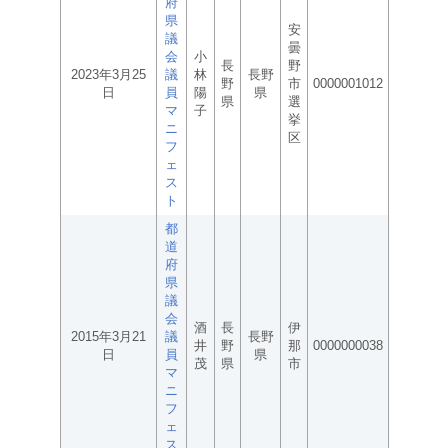
府
県
安
議
曇
会
小
長
野
2023年3月25
議
林
長野
野
市
0000001012
日
員
陽
県
県
選
マ
子
挙
ニ
区
フ
ェ
ス
ト
都
道
府
県
議
会
酒
長
伊
2015年3月21
議
長野
井
野
那
0000000038
日
員
県
茂
県
市
マ
ニ
フ
ェ
ス