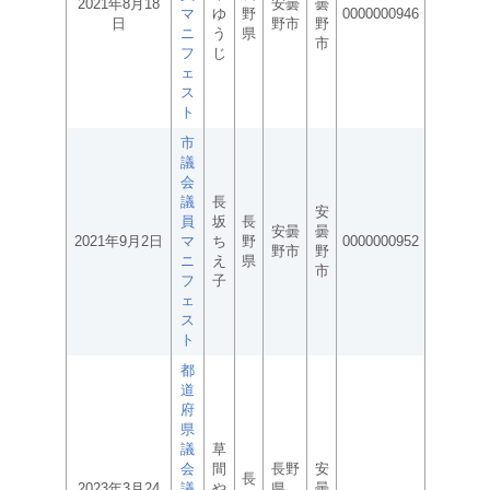
2021年8月18
安曇
曇
マ
ゆ
野
0000000946
日
野市
野
ニ
う
県
市
フ
じ
ェ
ス
ト
市
議
会
議
長
安
員
坂
長
安曇
曇
2021年9月2日
マ
ち
野
0000000952
野市
野
ニ
え
県
市
フ
子
ェ
ス
ト
都
道
府
県
議
草
会
間
長野
安
長
2023年3月24
議
や
県
曇