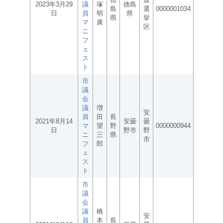
2023年3月29
議
塚
徳島
島
選
0000001034
日
員
明
県
県
挙
マ
廣
区
ニ
フ
ェ
ス
ト
市
議
会
議
増
安
員
田
長
2021年8月14
安曇
曇
マ
望
野
0000000944
日
野市
野
ニ
三
県
市
フ
郎
ェ
ス
ト
市
議
会
議
橋
安
員
本
長