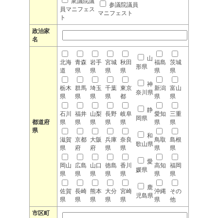
衆議院議
参議院議員
員マニフェス
マニフェスト
ト
政治家
名
山
北海
青森
岩手
宮城
秋田
福島
茨城
形県
道
県
県
県
県
県
県
神
栃木
群馬
埼玉
千葉
東京
新潟
富山
奈川県
県
県
県
県
都
県
県
静
石川
福井
山梨
長野
岐阜
愛知
三重
岡県
都道府
県
県
県
県
県
県
県
県
和
滋賀
京都
大阪
兵庫
奈良
鳥取
島根
歌山県
県
府
府
県
県
県
県
愛
岡山
広島
山口
徳島
香川
高知
福岡
媛県
県
県
県
県
県
県
県
鹿
佐賀
長崎
熊本
大分
宮崎
沖縄
その
児島県
県
県
県
県
県
県
他
市区町