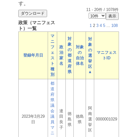
す。
11
-
20
件 /
1078
件
政策（マニフェス
1
2
3
4
5
...
108
ト）一覧
マ
対
対
ニ
象
象
フ
政
対象
の
の
ェ
治
の
マニフェス
登録年月日
都
選
ス
家
自治
トID
道
挙
ト
名
体名
府
区
種
県
▲
別
都
道
府
県
議
阿
会
達
徳
南
2023年3月29
議
田
徳島
島
選
0000001029
日
員
良
県
県
挙
マ
子
区
ニ