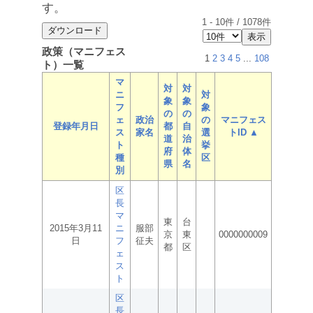
す。
1
-
10
件 /
1078
件
政策（マニフェス
1
2
3
4
5
...
108
ト）一覧
マ
対
対
ニ
対
象
象
フ
象
の
の
ェ
政治
の
マニフェス
登録年月日
都
自
ス
家名
選
トID ▲
道
治
ト
挙
府
体
種
区
県
名
別
区
長
マ
東
台
2015年3月11
ニ
服部
京
東
0000000009
日
フ
征夫
都
区
ェ
ス
ト
区
長