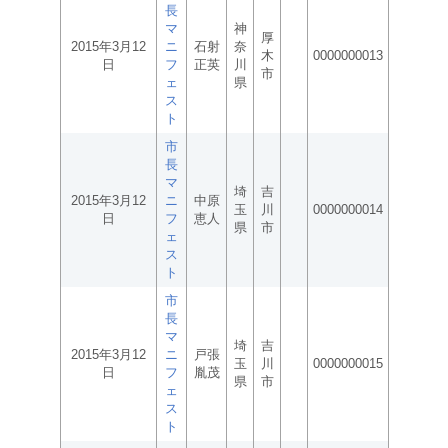
長
マ
神
厚
2015年3月12
ニ
石射
奈
木
0000000013
日
フ
正英
川
市
ェ
県
ス
ト
市
長
マ
埼
吉
2015年3月12
ニ
中原
玉
川
0000000014
日
フ
恵人
県
市
ェ
ス
ト
市
長
マ
埼
吉
2015年3月12
ニ
戸張
玉
川
0000000015
日
フ
胤茂
県
市
ェ
ス
ト