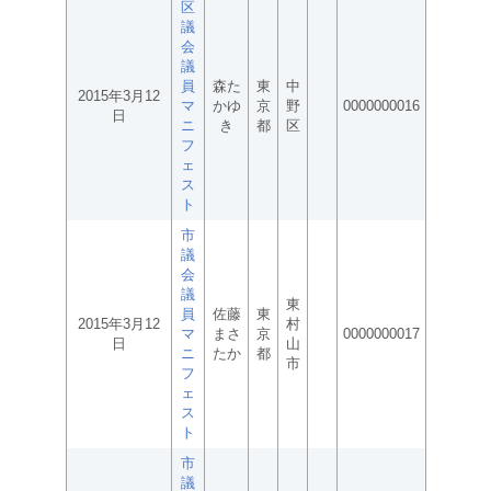
区
議
会
議
員
森た
東
中
2015年3月12
マ
かゆ
京
野
0000000016
日
ニ
き
都
区
フ
ェ
ス
ト
市
議
会
議
東
員
佐藤
東
2015年3月12
村
マ
まさ
京
0000000017
日
山
ニ
たか
都
市
フ
ェ
ス
ト
市
議