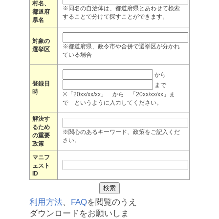
村名、
※同名の自治体は、都道府県とあわせて検索
都道府
することで分けて探すことができます。
県名
対象の
※都道府県、政令市や合併で選挙区が分かれ
選挙区
ている場合
から
登録日
まで
時
※「20xx/xx/xx」 から 「20xx/xx/xx」ま
で というように入力してください。
解決す
るため
※関心のあるキーワード、政策をご記入くだ
の重要
さい。
政策
マニフ
ェスト
ID
利用方法
、
FAQ
を閲覧のうえ
ダウンロードをお願いしま