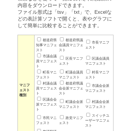
内容をダウンロードできます。
ファイル形式は「tsv」「txt」で、Excelな
どの表計算ソフトで開くと、表やグラフに
して簡単に比較することができます。
都道府県
都道府県議
市長マニフ
知事マニフェ
会議員マニフェ
ェスト
スト
スト
市議会議
区長マニフ
区議会議員
員マニフェス
ェスト
マニフェスト
ト
町長マニ
町議会議員
村長マニフ
フェスト
マニフェスト
ェスト
村議会議
都道府県議
マニフ
市議会会派
員マニフェス
会会派マニフェ
ェスト
マニフェスト
ト
スト
種別
区議会会
町議会会派
村議会会派
派マニフェス
マニフェスト
マニフェスト
ト
スイッチユ
市民マニ
政党マニフ
ーザーマニフェ
フェスト
ェスト
スト