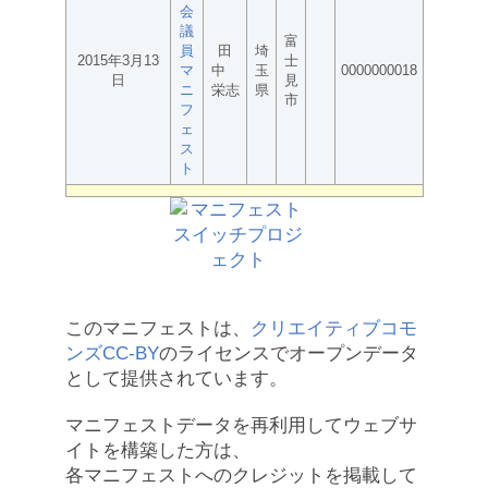
会
議
富
員
田
埼
2015年3月13
士
マ
中
玉
0000000018
日
見
ニ
栄志
県
市
フ
ェ
ス
ト
このマニフェストは、
クリエイティブコモ
ンズCC-BY
のライセンスでオープンデータ
として提供されています。
マニフェストデータを再利用してウェブサ
イトを構築した方は、
各マニフェストへのクレジットを掲載して