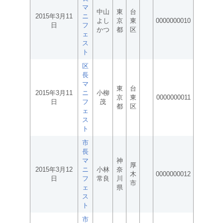
マ
中山
東
台
2015年3月11
ニ
よし
京
東
0000000010
日
フ
かつ
都
区
ェ
ス
ト
区
長
マ
東
台
2015年3月11
ニ
小柳
京
東
0000000011
日
フ
茂
都
区
ェ
ス
ト
市
長
マ
神
厚
2015年3月12
ニ
小林
奈
木
0000000012
日
フ
常良
川
市
ェ
県
ス
ト
市