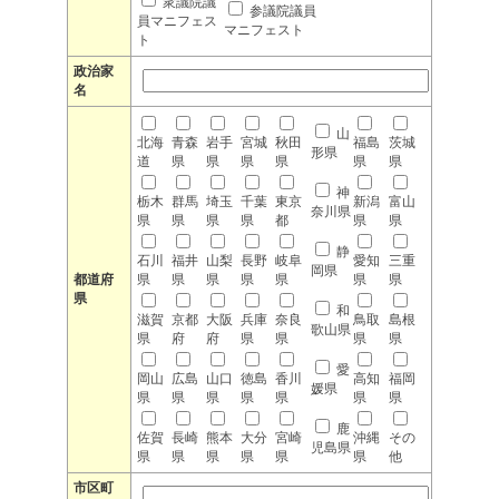
衆議院議
参議院議員
員マニフェス
マニフェスト
ト
政治家
名
山
北海
青森
岩手
宮城
秋田
福島
茨城
形県
道
県
県
県
県
県
県
神
栃木
群馬
埼玉
千葉
東京
新潟
富山
奈川県
県
県
県
県
都
県
県
静
石川
福井
山梨
長野
岐阜
愛知
三重
岡県
都道府
県
県
県
県
県
県
県
県
和
滋賀
京都
大阪
兵庫
奈良
鳥取
島根
歌山県
県
府
府
県
県
県
県
愛
岡山
広島
山口
徳島
香川
高知
福岡
媛県
県
県
県
県
県
県
県
鹿
佐賀
長崎
熊本
大分
宮崎
沖縄
その
児島県
県
県
県
県
県
県
他
市区町