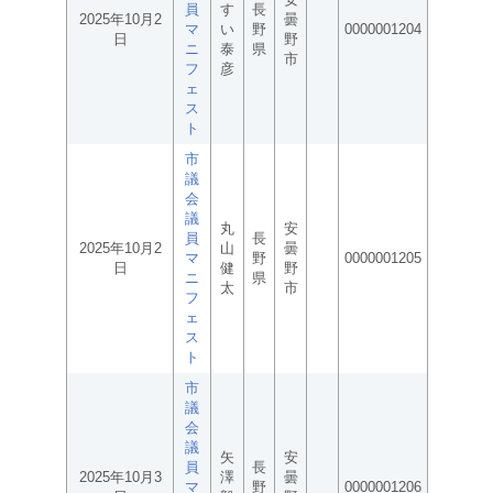
員
す
長
2025年10月2
曇
マ
い
野
0000001204
日
野
ニ
泰
県
市
フ
彦
ェ
ス
ト
市
議
会
議
丸
安
員
長
2025年10月2
山
曇
マ
野
0000001205
日
健
野
ニ
県
太
市
フ
ェ
ス
ト
市
議
会
議
矢
安
員
長
2025年10月3
澤
曇
マ
野
0000001206