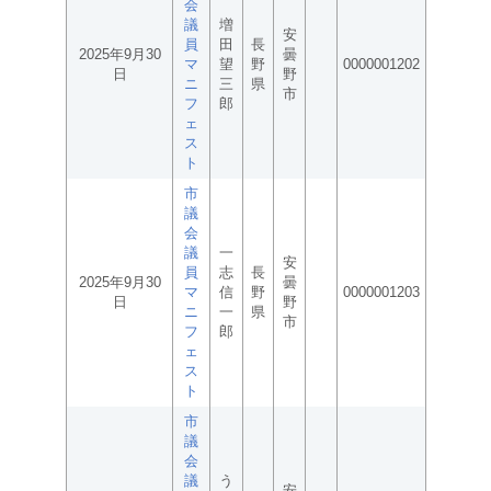
会
議
増
安
員
田
長
2025年9月30
曇
マ
望
野
0000001202
日
野
ニ
三
県
市
フ
郎
ェ
ス
ト
市
議
会
議
一
安
員
志
長
2025年9月30
曇
マ
信
野
0000001203
日
野
ニ
一
県
市
フ
郎
ェ
ス
ト
市
議
会
議
う
安