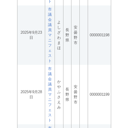
ト
市
議
会
よ
議
し
安
員
長
2025年9月23
ざ
曇
マ
野
0000001198
日
わ
野
ニ
県
ま
市
フ
ほ
ェ
ス
ト
市
議
会
か
議
や
安
員
長
2025年9月28
ふ
曇
マ
野
0000001199
日
さ
野
ニ
県
え
市
フ
み
ェ
ス
ト