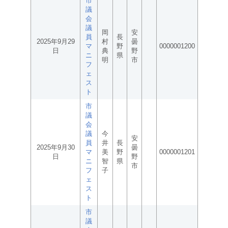
市
議
会
議
岡
安
員
長
2025年9月29
村
曇
マ
野
0000001200
日
典
野
ニ
県
明
市
フ
ェ
ス
ト
市
議
会
議
今
安
員
井
長
2025年9月30
曇
マ
美
野
0000001201
日
野
ニ
智
県
市
フ
子
ェ
ス
ト
市
議