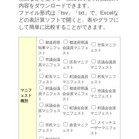
内容をダウンロードできます。
ファイル形式は「tsv」「txt」で、Excelな
どの表計算ソフトで開くと、表やグラフに
して簡単に比較することができます。
都道府県
都道府県議
市長マニフ
知事マニフェ
会議員マニフェ
ェスト
スト
スト
市議会議
区長マニフ
区議会議員
員マニフェス
ェスト
マニフェスト
ト
町長マニ
町議会議員
村長マニフ
フェスト
マニフェスト
ェスト
村議会議
都道府県議
マニフ
市議会会派
員マニフェス
会会派マニフェ
ェスト
マニフェスト
ト
スト
種別
区議会会
町議会会派
村議会会派
派マニフェス
マニフェスト
マニフェスト
ト
スイッチユ
市民マニ
政党マニフ
ーザーマニフェ
フェスト
ェスト
スト