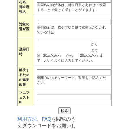
村名、
※同名の自治体は、都道府県とあわせて検索
都道府
することで分けて探すことができます。
県名
対象の
※都道府県、政令市や合併で選挙区が分かれ
選挙区
ている場合
から
登録日
まで
時
※「20xx/xx/xx」 から 「20xx/xx/xx」ま
で というように入力してください。
解決す
るため
※関心のあるキーワード、政策をご記入くだ
の重要
さい。
政策
マニフ
ェスト
ID
利用方法
、
FAQ
を閲覧のう
えダウンロードをお願いし