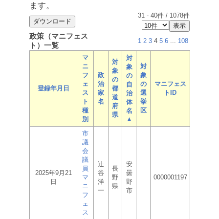
ます。
31
-
40
件 /
1078
件
政策（マニフェス
1
2
3
4
5
6
...
108
ト）一覧
マ
対
対
ニ
対
象
象
フ
政
象
の
の
ェ
治
の
マニフェス
自
登録年月日
都
ス
家
選
トID
治
道
ト
名
挙
体
府
種
区
名
県
別
▲
市
議
会
議
辻
安
員
長
2025年9月21
谷
曇
マ
野
0000001197
日
洋
野
ニ
県
一
市
フ
ェ
ス