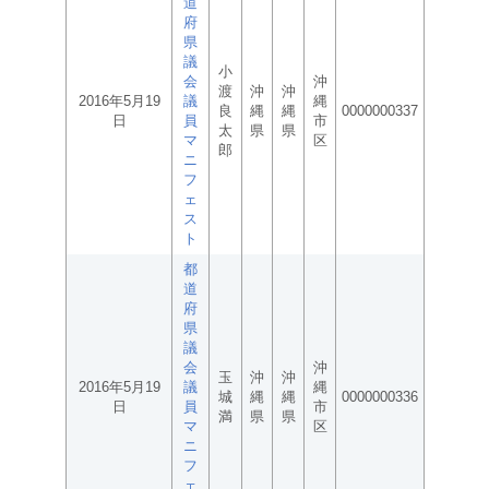
道
府
県
議
小
会
沖
渡
沖
沖
2016年5月19
議
縄
良
縄
縄
0000000337
日
員
市
太
県
県
マ
区
郎
ニ
フ
ェ
ス
ト
都
道
府
県
議
会
沖
玉
沖
沖
2016年5月19
議
縄
城
縄
縄
0000000336
日
員
市
満
県
県
マ
区
ニ
フ
ェ