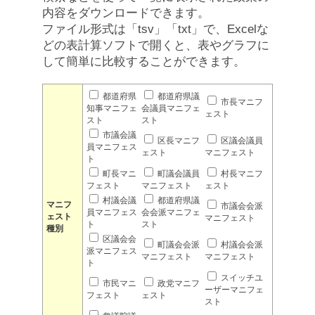
内容をダウンロードできます。
ファイル形式は「tsv」「txt」で、Excelな
どの表計算ソフトで開くと、表やグラフに
して簡単に比較することができます。
都道府県
都道府県議
市長マニフ
知事マニフェ
会議員マニフェ
ェスト
スト
スト
市議会議
区長マニフ
区議会議員
員マニフェス
ェスト
マニフェスト
ト
町長マニ
町議会議員
村長マニフ
フェスト
マニフェスト
ェスト
村議会議
都道府県議
マニフ
市議会会派
員マニフェス
会会派マニフェ
ェスト
マニフェスト
ト
スト
種別
区議会会
町議会会派
村議会会派
派マニフェス
マニフェスト
マニフェスト
ト
スイッチユ
市民マニ
政党マニフ
ーザーマニフェ
フェスト
ェスト
スト