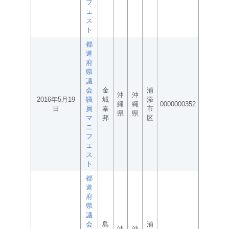
フ
ェ
ス
ト
都
道
府
県
議
会
金
浦
沖
沖
2016年5月19
議
城
添
縄
縄
0000000352
日
員
泰
市
県
県
マ
邦
区
ニ
フ
ェ
ス
ト
都
道
府
県
議
会
島
浦
沖
沖