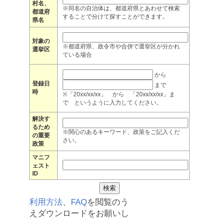
村名、
※同名の自治体は、都道府県とあわせて検索
都道府
することで分けて探すことができます。
県名
対象の
※都道府県、政令市や合併で選挙区が分かれ
選挙区
ている場合
から
登録日
まで
時
※「20xx/xx/xx」 から 「20xx/xx/xx」ま
で というように入力してください。
解決す
るため
※関心のあるキーワード、政策をご記入くだ
の重要
さい。
政策
マニフ
ェスト
ID
利用方法
、
FAQ
を閲覧のう
えダウンロードをお願いし