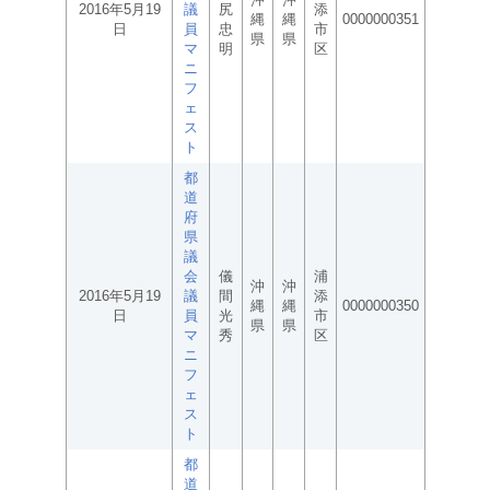
2016年5月19
議
尻
添
縄
縄
0000000351
日
員
忠
市
県
県
マ
明
区
ニ
フ
ェ
ス
ト
都
道
府
県
議
会
儀
浦
沖
沖
2016年5月19
議
間
添
縄
縄
0000000350
日
員
光
市
県
県
マ
秀
区
ニ
フ
ェ
ス
ト
都
道