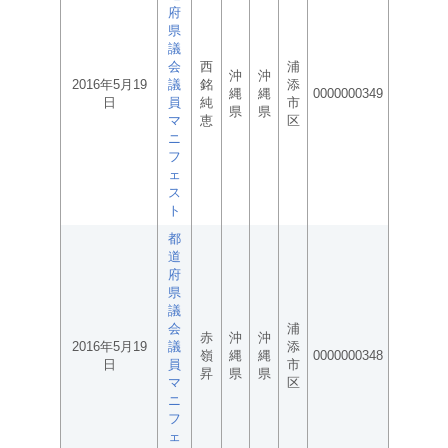
府
県
議
会
西
浦
沖
沖
2016年5月19
議
銘
添
縄
縄
0000000349
日
員
純
市
県
県
マ
恵
区
ニ
フ
ェ
ス
ト
都
道
府
県
議
会
浦
赤
沖
沖
2016年5月19
議
添
嶺
縄
縄
0000000348
日
員
市
昇
県
県
マ
区
ニ
フ
ェ