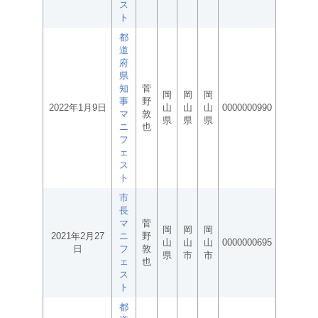
ス
ト
都
道
府
県
知
菅
岡
岡
岡
事
野
2022年1月9日
山
山
山
0000000990
マ
敦
県
県
県
ニ
也
フ
ェ
ス
ト
市
長
マ
菅
岡
岡
岡
2021年2月27
ニ
野
山
山
山
0000000695
日
フ
敦
県
市
市
ェ
也
ス
ト
都