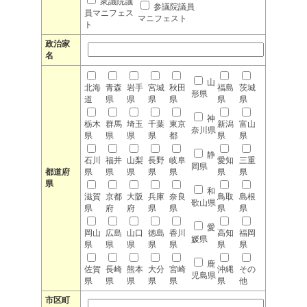
衆議院議
参議院議員
員マニフェス
マニフェスト
ト
政治家
名
山
北海
青森
岩手
宮城
秋田
福島
茨城
形県
道
県
県
県
県
県
県
神
栃木
群馬
埼玉
千葉
東京
新潟
富山
奈川県
県
県
県
県
都
県
県
静
石川
福井
山梨
長野
岐阜
愛知
三重
岡県
都道府
県
県
県
県
県
県
県
県
和
滋賀
京都
大阪
兵庫
奈良
鳥取
島根
歌山県
県
府
府
県
県
県
県
愛
岡山
広島
山口
徳島
香川
高知
福岡
媛県
県
県
県
県
県
県
県
鹿
佐賀
長崎
熊本
大分
宮崎
沖縄
その
児島県
県
県
県
県
県
県
他
市区町