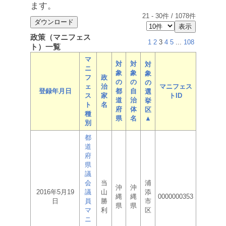
ます。
21
-
30
件 /
1078
件
政策（マニフェス
1
2
3
4
5
...
108
ト）一覧
マ
対
対
対
ニ
象
象
象
フ
政
の
の
の
ェ
治
マニフェス
登録年月日
都
自
選
ス
家
トID
道
治
挙
ト
名
府
体
区
種
県
名
▲
別
都
道
府
県
議
会
当
浦
沖
沖
2016年5月19
議
山
添
縄
縄
0000000353
日
員
勝
市
県
県
マ
利
区
ニ