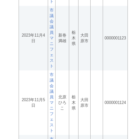
ト
市
議
会
議
員
栃
2023年11月4
新巻
大田
マ
木
0000001123
日
満雄
原市
ニ
県
フ
ェ
ス
ト
市
議
会
議
員
北原
栃
2023年11月5
大田
マ
ひろ
木
0000001124
日
原市
ニ
こ
県
フ
ェ
ス
ト