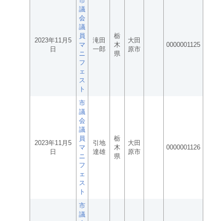
市
議
会
議
員
栃
2023年11月5
滝田
大田
マ
木
0000001125
日
一郎
原市
ニ
県
フ
ェ
ス
ト
市
議
会
議
員
栃
2023年11月5
引地
大田
マ
木
0000001126
日
達雄
原市
ニ
県
フ
ェ
ス
ト
市
議