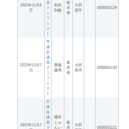
員
栃
2023年11月6
前田
大田
マ
木
0000001129
日
則隆
原市
ニ
県
フ
ェ
ス
ト
市
議
会
議
員
栃
2023年11月7
齋藤
大田
マ
木
0000001130
日
藤男
原市
ニ
県
フ
ェ
ス
ト
市
議
会
議
櫻井
員
じゅ
栃
2023年11月7
大田
マ
んい
木
0000001131