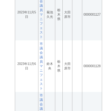
会
議
員
栃
2023年11月5
菊池
大田
マ
木
0000001127
日
久光
原市
ニ
県
フ
ェ
ス
ト
市
議
会
議
員
栃
2023年11月6
鈴木
大田
マ
木
0000001128
日
央
原市
ニ
県
フ
ェ
ス
ト
市
議
会
議