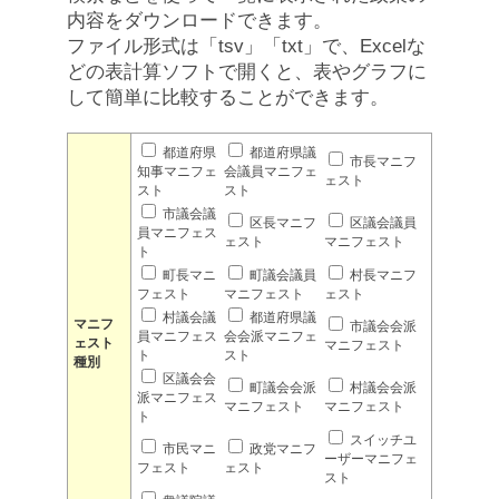
内容をダウンロードできます。
ファイル形式は「tsv」「txt」で、Excelな
どの表計算ソフトで開くと、表やグラフに
して簡単に比較することができます。
都道府県
都道府県議
市長マニフ
知事マニフェ
会議員マニフェ
ェスト
スト
スト
市議会議
区長マニフ
区議会議員
員マニフェス
ェスト
マニフェスト
ト
町長マニ
町議会議員
村長マニフ
フェスト
マニフェスト
ェスト
村議会議
都道府県議
マニフ
市議会会派
員マニフェス
会会派マニフェ
ェスト
マニフェスト
ト
スト
種別
区議会会
町議会会派
村議会会派
派マニフェス
マニフェスト
マニフェスト
ト
スイッチユ
市民マニ
政党マニフ
ーザーマニフェ
フェスト
ェスト
スト