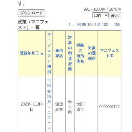
す。
991
-
1000
件 /
1078
件
政策（マニフェ
1
...
98
99
100
101
102
...
108
スト）一覧
マ
対
ニ
象
フ
対象
の
対象
ェ
政治
の
マニフェス
登録年月日 ▲
都
の選
ス
家名
自治
トID
道
挙区
ト
体名
府
種
県
別
市
議
会
議
員
栃
2023年11月4
渡辺
大田
マ
木
0000001122
日
紘文
原市
ニ
県
フ
ェ
ス