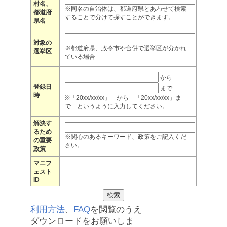
村名、
※同名の自治体は、都道府県とあわせて検索
都道府
することで分けて探すことができます。
県名
対象の
※都道府県、政令市や合併で選挙区が分かれ
選挙区
ている場合
から
登録日
まで
時
※「20xx/xx/xx」 から 「20xx/xx/xx」ま
で というように入力してください。
解決す
るため
※関心のあるキーワード、政策をご記入くだ
の重要
さい。
政策
マニフ
ェスト
ID
利用方法
、
FAQ
を閲覧のうえ
ダウンロードをお願いしま