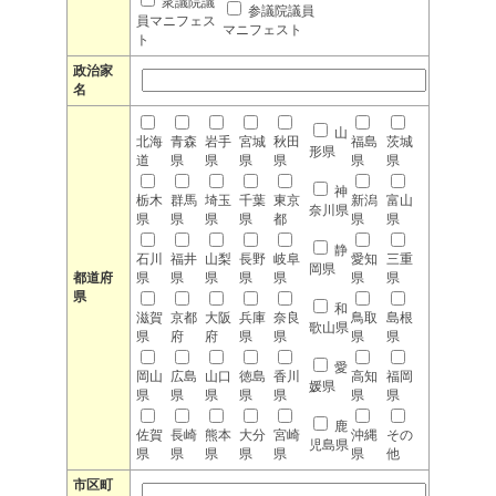
衆議院議
参議院議員
員マニフェス
マニフェスト
ト
政治家
名
山
北海
青森
岩手
宮城
秋田
福島
茨城
形県
道
県
県
県
県
県
県
神
栃木
群馬
埼玉
千葉
東京
新潟
富山
奈川県
県
県
県
県
都
県
県
静
石川
福井
山梨
長野
岐阜
愛知
三重
岡県
都道府
県
県
県
県
県
県
県
県
和
滋賀
京都
大阪
兵庫
奈良
鳥取
島根
歌山県
県
府
府
県
県
県
県
愛
岡山
広島
山口
徳島
香川
高知
福岡
媛県
県
県
県
県
県
県
県
鹿
佐賀
長崎
熊本
大分
宮崎
沖縄
その
児島県
県
県
県
県
県
県
他
市区町