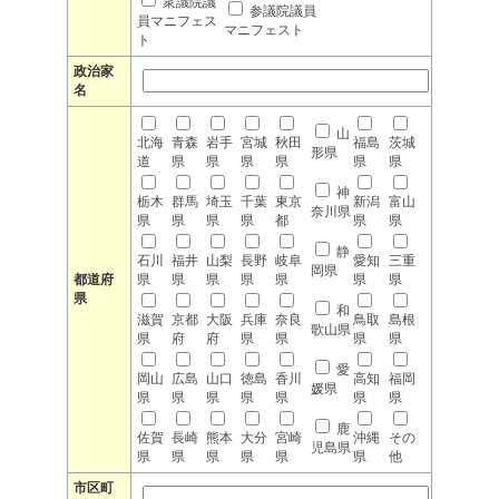
衆議院議
参議院議員
員マニフェス
マニフェスト
ト
政治家
名
山
北海
青森
岩手
宮城
秋田
福島
茨城
形県
道
県
県
県
県
県
県
神
栃木
群馬
埼玉
千葉
東京
新潟
富山
奈川県
県
県
県
県
都
県
県
静
石川
福井
山梨
長野
岐阜
愛知
三重
岡県
都道府
県
県
県
県
県
県
県
県
和
滋賀
京都
大阪
兵庫
奈良
鳥取
島根
歌山県
県
府
府
県
県
県
県
愛
岡山
広島
山口
徳島
香川
高知
福岡
媛県
県
県
県
県
県
県
県
鹿
佐賀
長崎
熊本
大分
宮崎
沖縄
その
児島県
県
県
県
県
県
県
他
市区町