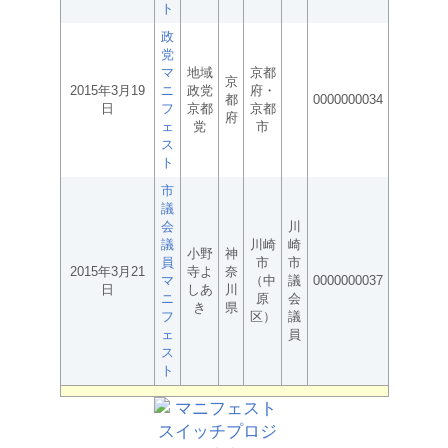
ト
政
党
マ
地域
京都
京
2015年3月19
ニ
政党
府・
都
0000000034
日
フ
京都
京都
府
ェ
党
市
ス
ト
市
議
会
川
議
川崎
崎
小野
神
員
市
市
2015年3月21
寺よ
奈
マ
（中
議
0000000037
日
しあ
川
ニ
原
会
き
県
フ
区）
議
ェ
員
ス
ト