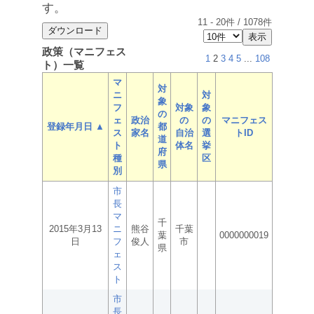
す。
11
-
20
件 /
1078
件
政策（マニフェス
1
2
3
4
5
...
108
ト）一覧
マ
対
ニ
対
象
フ
対象
象
の
ェ
政治
の
の
マニフェス
登録年月日 ▲
都
ス
家名
自治
選
トID
道
ト
体名
挙
府
種
区
県
別
市
長
マ
千
2015年3月13
ニ
熊谷
千葉
葉
0000000019
日
フ
俊人
市
県
ェ
ス
ト
市
長