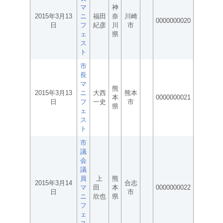
マ
神
2015年3月13
ニ
福田
奈
川崎
0000000020
日
フ
紀彦
川
市
ェ
県
ス
ト
市
長
マ
熊
2015年3月13
ニ
大西
熊本
本
0000000021
日
フ
一史
市
県
ェ
ス
ト
市
議
会
議
員
上
熊
2015年3月14
合志
マ
田
本
0000000022
日
市
ニ
欣也
県
フ
ェ