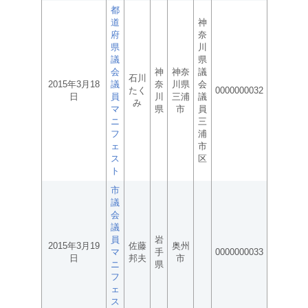
都
道
神
府
奈
県
川
議
県
会
神
神奈
議
石川
2015年3月18
議
奈
川県
会
たく
0000000032
日
員
川
三浦
議
み
マ
県
市
員
ニ
三
フ
浦
ェ
市
ス
区
ト
市
議
会
議
員
岩
2015年3月19
佐藤
奥州
マ
手
0000000033
日
邦夫
市
ニ
県
フ
ェ
ス