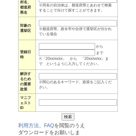
村名、
※同名の自治体は、都道府県とあわせて検索
都道府
することで分けて探すことができます。
県名
対象の
※都道府県、政令市や合併で選挙区が分かれ
選挙区
ている場合
から
登録日
まで
時
※「20xx/xx/xx」 から 「20xx/xx/xx」ま
で というように入力してください。
解決す
るため
※関心のあるキーワード、政策をご記入くだ
の重要
さい。
政策
マニフ
ェスト
ID
利用方法
、
FAQ
を閲覧のうえ
ダウンロードをお願いしま