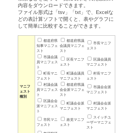
内容をダウンロードできます。
ファイル形式は「tsv」「txt」で、Excelな
どの表計算ソフトで開くと、表やグラフに
して簡単に比較することができます。
都道府県
都道府県議
市長マニフ
知事マニフェ
会議員マニフェ
ェスト
スト
スト
市議会議
区長マニフ
区議会議員
員マニフェス
ェスト
マニフェスト
ト
町長マニ
町議会議員
村長マニフ
フェスト
マニフェスト
ェスト
村議会議
都道府県議
マニフ
市議会会派
員マニフェス
会会派マニフェ
ェスト
マニフェスト
ト
スト
種別
区議会会
町議会会派
村議会会派
派マニフェス
マニフェスト
マニフェスト
ト
スイッチユ
市民マニ
政党マニフ
ーザーマニフェ
フェスト
ェスト
スト