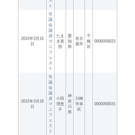
ス
ト
市
議
会
議
員
たま
愛
千
2015年3月15
名古
マ
き真
知
種
0000000023
日
屋市
ニ
悟
県
区
フ
ェ
ス
ト
市
議
会
議
神
員
小田
川崎
2015年3月18
奈
マ
理恵
市幸
0000000031
日
川
ニ
子
区
県
フ
ェ
ス
ト