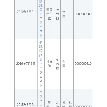
院
議
員
国民
そ
2019年6月21
全
マ
民主
の
0000000609
日
国
ニ
党
他
フ
ェ
ス
ト
参
議
院
議
員
そ
社民
全
2019年7月3日
マ
の
0000000610
党
国
ニ
他
フ
ェ
ス
ト
市
長
マ
飯
北
札
札
2015年3月21
ニ
田
海
幌
幌
0000000039