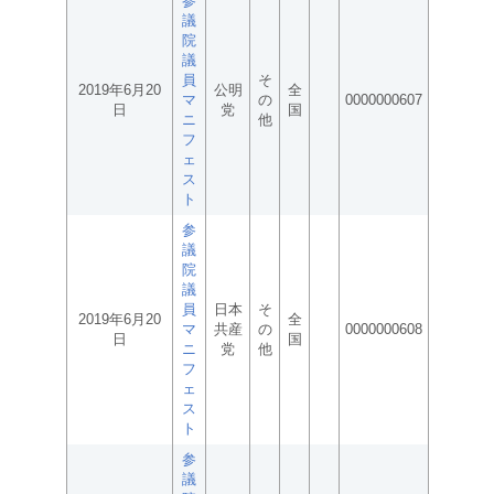
参
議
院
議
員
そ
2019年6月20
公明
全
マ
の
0000000607
日
党
国
ニ
他
フ
ェ
ス
ト
参
議
院
議
員
日本
そ
2019年6月20
全
マ
共産
の
0000000608
日
国
ニ
党
他
フ
ェ
ス
ト
参
議