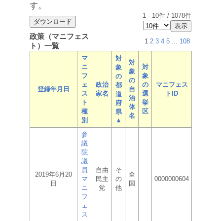
す。
1
-
10
件 /
1078
件
政策（マニフェス
1
2
3
4
5
...
108
ト）一覧
マ
対
対
ニ
対
象
象
フ
象
の
の
ェ
政治
の
マニフェス
都
登録年月日
自
ス
家名
選
トID
道
治
ト
挙
府
体
種
区
県
名
別
▲
参
議
院
議
員
自由
そ
2019年6月20
全
マ
民主
の
0000000604
日
国
ニ
党
他
フ
ェ
ス