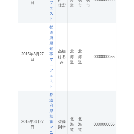
日
フ
佳宏
道
市
市
ェ
ス
ト
都
道
府
県
知
高橋
北
北
2015年3月27
事
はる
海
海
0000000055
日
マ
み
道
道
ニ
フ
ェ
ス
ト
都
道
府
県
知
北
北
2015年3月27
事
佐藤
海
海
0000000056
日
マ
則幸
道
道
ニ