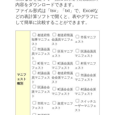
内容をダウンロードできます。
ファイル形式は「tsv」「txt」で、Excelな
どの表計算ソフトで開くと、表やグラフに
して簡単に比較することができます。
都道府県
都道府県議
市長マニフ
知事マニフェ
会議員マニフェ
ェスト
スト
スト
市議会議
区長マニフ
区議会議員
員マニフェス
ェスト
マニフェスト
ト
町長マニ
町議会議員
村長マニフ
フェスト
マニフェスト
ェスト
村議会議
都道府県議
マニフ
市議会会派
員マニフェス
会会派マニフェ
ェスト
マニフェスト
ト
スト
種別
区議会会
町議会会派
村議会会派
派マニフェス
マニフェスト
マニフェスト
ト
スイッチユ
市民マニ
政党マニフ
ーザーマニフェ
フェスト
ェスト
スト