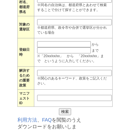
村名、
※同名の自治体は、都道府県とあわせて検索
都道府
することで分けて探すことができます。
県名
対象の
※都道府県、政令市や合併で選挙区が分かれ
選挙区
ている場合
から
登録日
まで
時
※「20xx/xx/xx」 から 「20xx/xx/xx」ま
で というように入力してください。
解決す
るため
※関心のあるキーワード、政策をご記入くだ
の重要
さい。
政策
マニフ
ェスト
ID
利用方法
、
FAQ
を閲覧のうえ
ダウンロードをお願いしま