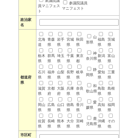
衆議院議
参議院議員
員マニフェス
マニフェスト
ト
政治家
名
山
北海
青森
岩手
宮城
秋田
福島
茨城
形県
道
県
県
県
県
県
県
神
栃木
群馬
埼玉
千葉
東京
新潟
富山
奈川県
県
県
県
県
都
県
県
静
石川
福井
山梨
長野
岐阜
愛知
三重
岡県
都道府
県
県
県
県
県
県
県
県
和
滋賀
京都
大阪
兵庫
奈良
鳥取
島根
歌山県
県
府
府
県
県
県
県
愛
岡山
広島
山口
徳島
香川
高知
福岡
媛県
県
県
県
県
県
県
県
鹿
佐賀
長崎
熊本
大分
宮崎
沖縄
その
児島県
県
県
県
県
県
県
他
市区町