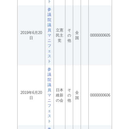
ト
参
議
院
議
員
立憲
そ
2019年6月20
全
マ
民主
の
0000000605
日
国
ニ
党
他
フ
ェ
ス
ト
参
議
院
議
員
日本
そ
2019年6月20
全
マ
維新
の
0000000606
日
国
ニ
の会
他
フ
ェ
ス
ト