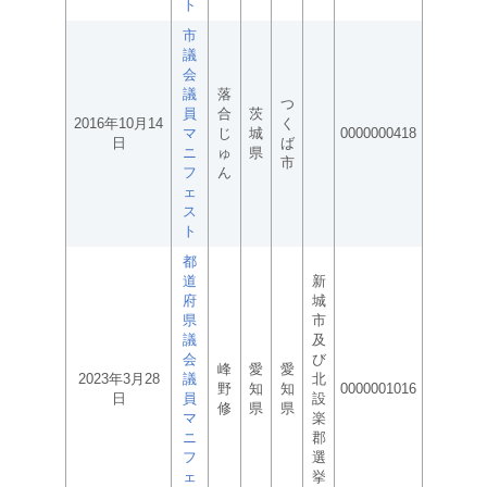
ト
市
議
会
議
落
つ
員
合
茨
2016年10月14
く
マ
じ
城
0000000418
日
ば
ニ
ゅ
県
市
フ
ん
ェ
ス
ト
都
道
新
府
城
県
市
議
及
会
び
峰
愛
愛
2023年3月28
議
北
野
知
知
0000001016
日
員
設
修
県
県
マ
楽
ニ
郡
フ
選
ェ
挙