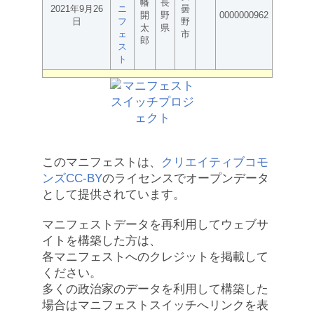
幡
長
2021年9月26
ニ
曇
開
野
0000000962
日
フ
野
太
県
ェ
市
郎
ス
ト
このマニフェストは、
クリエイティブコモ
ンズCC-BY
のライセンスでオープンデータ
として提供されています。
マニフェストデータを再利用してウェブサ
イトを構築した方は、
各マニフェストへのクレジットを掲載して
ください。
多くの政治家のデータを利用して構築した
場合はマニフェストスイッチへリンクを表