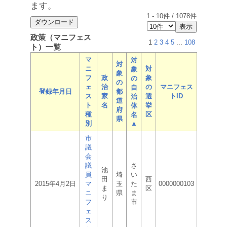
ます。
1
-
10
件 /
1078
件
政策（マニフェス
1
2
3
4
5
...
108
ト）一覧
マ
対
対
ニ
対
象
象
フ
政
象
の
の
ェ
治
の
マニフェス
自
登録年月日
都
ス
家
選
トID
治
道
ト
名
挙
体
府
種
区
名
県
別
▲
市
議
会
議
さ
池
員
埼
い
田
西
2015年4月2日
マ
玉
た
0000000103
ま
区
ニ
県
ま
り
フ
市
ェ
ス