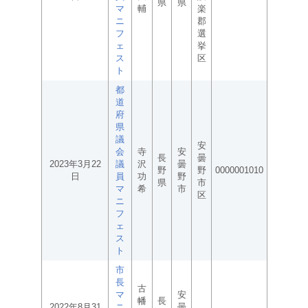
県
県
マ
輔
楽
ニ
郡
フ
選
ェ
挙
ス
区
ト
都
道
府
県
議
安
会
寺
安
長
曇
2023年3月22
議
沢
曇
野
野
0000001010
日
員
功
野
県
市
マ
希
市
区
ニ
フ
ェ
ス
ト
市
長
古
マ
安
幡
長
2022年8月31
ニ
曇