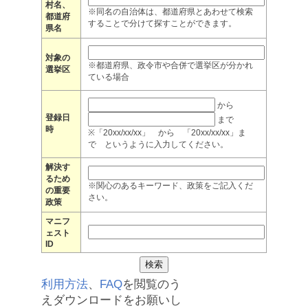
村名、
※同名の自治体は、都道府県とあわせて検索
都道府
することで分けて探すことができます。
県名
対象の
※都道府県、政令市や合併で選挙区が分かれ
選挙区
ている場合
から
登録日
まで
時
※「20xx/xx/xx」 から 「20xx/xx/xx」ま
で というように入力してください。
解決す
るため
※関心のあるキーワード、政策をご記入くだ
の重要
さい。
政策
マニフ
ェスト
ID
利用方法
、
FAQ
を閲覧のう
えダウンロードをお願いし