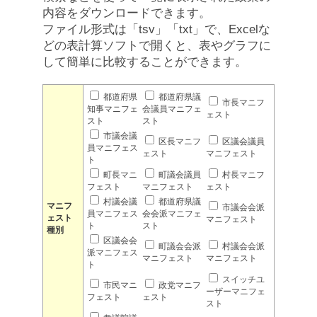
内容をダウンロードできます。
ファイル形式は「tsv」「txt」で、Excelな
どの表計算ソフトで開くと、表やグラフに
して簡単に比較することができます。
都道府県
都道府県議
市長マニフ
知事マニフェ
会議員マニフェ
ェスト
スト
スト
市議会議
区長マニフ
区議会議員
員マニフェス
ェスト
マニフェスト
ト
町長マニ
町議会議員
村長マニフ
フェスト
マニフェスト
ェスト
村議会議
都道府県議
マニフ
市議会会派
員マニフェス
会会派マニフェ
ェスト
マニフェスト
ト
スト
種別
区議会会
町議会会派
村議会会派
派マニフェス
マニフェスト
マニフェスト
ト
スイッチユ
市民マニ
政党マニフ
ーザーマニフェ
フェスト
ェスト
スト