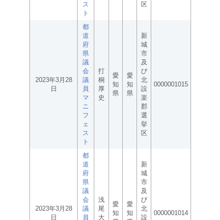
ス
区
ト
都
道
新
府
城
県
市
議
及
会
打
び
愛
愛
2023年3月28
議
桐
北
知
知
0000001015
日
員
厚
設
県
県
マ
史
楽
ニ
郡
フ
選
ェ
挙
ス
区
ト
都
道
新
府
城
県
市
議
及
会
浅
び
愛
愛
2023年3月28
議
尾
北
知
知
0000001014
日
員
大
設