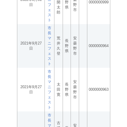
開
野
0000000999
日
フ
野
太
県
ェ
市
郎
ス
ト
市
長
マ
荒
安
長
2021年9月27
ニ
井
曇
野
0000000964
日
フ
久
野
県
ェ
登
市
ス
ト
市
長
マ
安
太
長
2021年9月27
ニ
曇
田
野
0000000963
日
フ
野
寛
県
ェ
市
ス
ト
市
長
古
マ
安