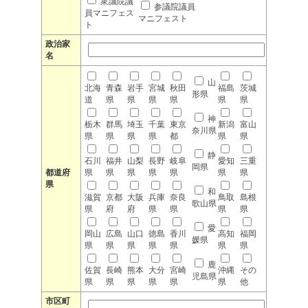
衆議院議
参議院議員
員マニフェス
マニフェスト
ト
政治家
名
山
北海
青森
岩手
宮城
秋田
福島
茨城
形県
道
県
県
県
県
県
県
神
栃木
群馬
埼玉
千葉
東京
新潟
富山
奈川県
県
県
県
県
都
県
県
静
石川
福井
山梨
長野
岐阜
愛知
三重
岡県
都道府
県
県
県
県
県
県
県
県
和
滋賀
京都
大阪
兵庫
奈良
鳥取
島根
歌山県
県
府
府
県
県
県
県
愛
岡山
広島
山口
徳島
香川
高知
福岡
媛県
県
県
県
県
県
県
県
鹿
佐賀
長崎
熊本
大分
宮崎
沖縄
その
児島県
県
県
県
県
県
県
他
市区町